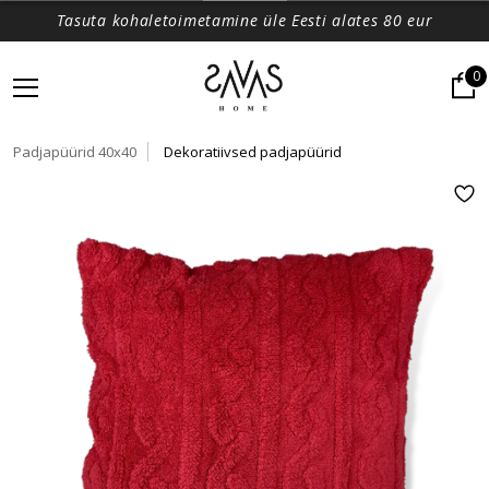
Tasuta kohaletoimetamine üle Eesti alates 80 eur
0
Padjapüürid 40x40
Dekoratiivsed padjapüürid