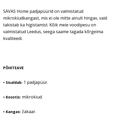
SAVAS Home padjapüürid on valmistatud
mikrokiudkangast, mis ei ole mitte ainult hingav, vaid
takistab ka higistamist. Kõik meie voodipesu on
valmistatud Leedus, seega saame tagada kõrgeima
kvaliteedi.
PÕHITEAVE
1 padjapüür.
•
Sisaldab:
mikrokiud.
• Koostis:
žakaar.
• Kangas: