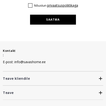
privaatsuspoliitikaga
Nõustun
SAATMA
Kontakt
:
E-post: info@savashome.ee
Teave kliendile
Teave