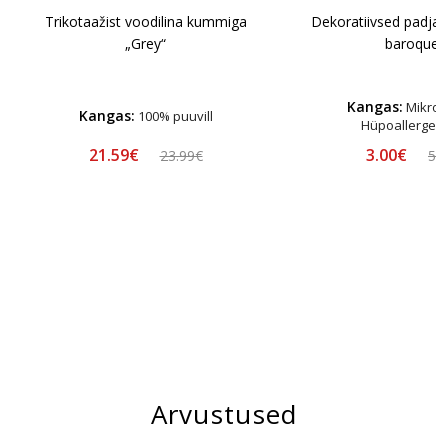
Trikotaažist voodilina kummiga
Dekoratiivsed padja
„Grey“
baroque"
Kangas:
Mikrofi
Kangas:
100% puuvill
Hüpoallergee
21.59€
3.00€
23.99€
5.
Arvustused