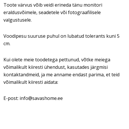
Toote värvus võib veidi erineda tänu monitori
eraldusvõimele, seadetele või fotograafilisele
valgustusele.
Voodipesu suuruse puhul on lubatud tolerants kuni 5
cm.
Kui olete meie toodetega pettunud, võtke meiega
võimalikult kiiresti ühendust, kasutades järgmisi
kontaktandmeid, ja me anname endast parima, et teid
võimalikult kiiresti aidata:
E-post: info@savashome.ee