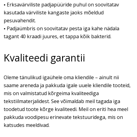
Erksavärviliste padjapüüride puhul on soovitatav
•
kasutada värviliste kangaste jaoks mõeldud
pesuvahendit.
Padjaümbris on soovitatav pesta iga kahe nädala
•
tagant 40 kraadi juures, et tappa kõik bakterid.
Kvaliteedi garantii
Oleme tänulikud igaühele oma kliendile – ainult nii
saame areneda ja pakkuda igale uuele kliendile tooteid,
mis on valmistatud kõrgeima kvaliteediga
tekstiilmaterjalidest. See võimaldab meil tagada iga
toodetud toote kõrge kvaliteedi. Meil on eriti hea meel
pakkuda voodipesu erinevate tekstuuridega, mis on
katsudes meeldivad.