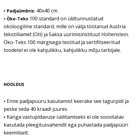
40x40 cm.
• Padjaümbris:
100 standard on üldtunnustatud
• Öko-Teks
ökoloogiline standard, mille on välja töötanud Austria
tekstiiliamet (Oti) ja Saksa uurimisinstituut Hohenstein.
Öko-Teks 100 märgisega testitud ja sertifitseeritud
toodetel ei ole kahjulikku, kahjulikku mõju tarbijale.
HOOLDUS
Enne padjapüüru kasutamist keerake see tagurpidi ja
•
peske seda 40 kraadi juures.
Kanga vastupidavuse säilitamiseks ei ole soovitatav
•
kasutada pleegitusvahendit ega puhastada padjapüüri
keemiliselt.