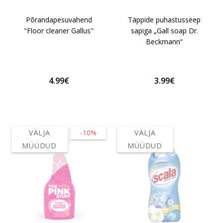
Põrandapesuvahend
Täppide puhastusseep
"Floor cleaner Gallus"
sapiga „Gall soap Dr.
Beckmann“
4.99€
3.99€
VÄLJA
-10%
VÄLJA
MÜÜDUD
MÜÜDUD