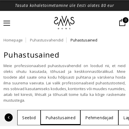
Tasuta kohaletoimetamine üle Eesti alates 80 eur
0
Homepage
Puhastusvahendid
Puhastusained
Puhastusained
Meie professionaalsed puhastusvahendid on loodud nii, et neid
oleks ohutu kasutada, tõhusad ja keskkonnasõbralikud. Meie
toodete abil saate oma kodu hõlpsasti puhtana ja värskena hoida
ilma suurema vaevata. Lai valik professionaalseid puhastustooteid,
mis sobivad kasutamiseks kodudes, kontorites või muudes ruumides,
aitab teil kiiresti, lihtsalt ja tõhusalt toime tulla ka kõige raskemate
mustustega.
Seebid
Puhastusained
Pehmendajad
La