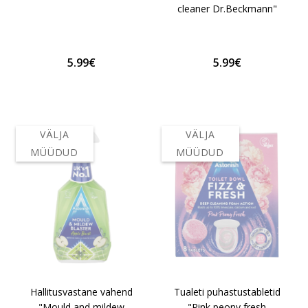
cleaner Dr.Beckmann"
5.99€
5.99€
VÄLJA
VÄLJA
MÜÜDUD
MÜÜDUD
Hallitusvastane vahend
Tualeti puhastustabletid
"Mould and mildew
"Pink peony fresh