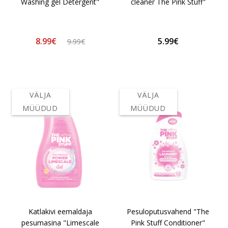
Washing gel Detergent"
cleaner The Pink Stuff"
8.99€
5.99€
9.99€
VÄLJA
VÄLJA
MÜÜDUD
MÜÜDUD
Katlakivi eemaldaja
Pesuloputusvahend "The
pesumasina "Limescale
Pink Stuff Conditioner"