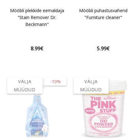
Mööbli plekkide eemaldaja
Mööbli puhastusvahend
"Stain Remover Dr.
"Furniture cleaner"
Beckmann"
8.99€
5.99€
VÄLJA
-10%
VÄLJA
MÜÜDUD
MÜÜDUD