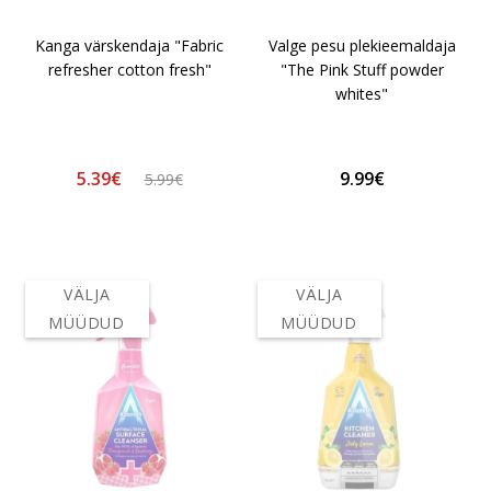
Kanga värskendaja "Fabric
Valge pesu plekieemaldaja
refresher cotton fresh"
"The Pink Stuff powder
whites"
5.39€
9.99€
5.99€
VÄLJA
VÄLJA
MÜÜDUD
MÜÜDUD