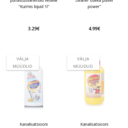
puhastusvahendid vedelik
cleaner Edeka pulver
"Kurmis liquid 1l"
power"
3.29€
4.99€
VÄLJA
VÄLJA
MÜÜDUD
MÜÜDUD
Kanalisatsiooni
Kanalisatsiooni