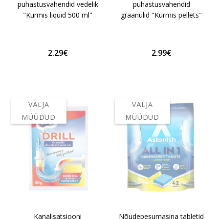
puhastusvahendid vedelik
puhastusvahendid
"Kurmis liquid 500 ml"
graanulid "Kurmis pellets"
2.29€
2.99€
VÄLJA
VÄLJA
MÜÜDUD
MÜÜDUD
Kanalisatsiooni
Nõudepesumasina tabletid