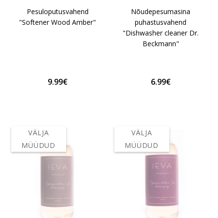
Pesuloputusvahend
Nõudepesumasina
"Softener Wood Amber"
puhastusvahend
"Dishwasher cleaner Dr.
Beckmann"
9.99€
6.99€
VÄLJA
VÄLJA
MÜÜDUD
MÜÜDUD