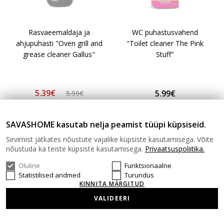
Rasvaeemaldaja ja
WC puhastusvahend
ahjupuhasti "Oven grill and
"Toilet cleaner The Pink
grease cleaner Gallus"
Stuff"
5.39€
5.99€
5.99€
SAVASHOME kasutab nelja peamist tüüpi küpsiseid.
Sirvimist jätkates nõustute vajalike küpsiste kasutamisega. Võite
nõustuda ka teiste küpsiste kasutamisega.
Privaatsuspoliitika.
Oluline
Funktsionaalne
Statistilised andmed
Turundus
Meie puhastusvahendid võimaldavad teil kiiresti ja
KINNITA MÄRGITUD
lihtsalt, ilma suurema vaevata, lahendada mis
VALIDEERI
tahes puhastusvajadusi. Meie e-poes on lai valik
kodukeemiaid ja professionaalseid