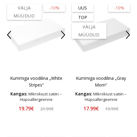
VÄLJA
-10%
UUS
-10%
MÜÜDUD
TOP
VÄLJA
MÜÜDUD
Kummiga voodilina „White
Kummiga voodilina „Gray
Stripes“
Morn“
Kangas:
Kangas:
Mikrokiust satiin –
Mikrokiust satiin –
Hüpoallergeenne
Hüpoallergeenne
19.79€
17.99€
21.99€
19.99€