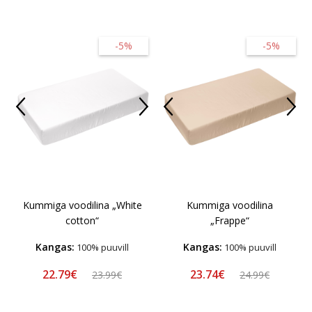
-5%
-5%
Kummiga voodilina „White
Kummiga voodilina
cotton“
„Frappe“
Kangas:
Kangas:
100% puuvill
100% puuvill
22.79€
23.74€
23.99€
24.99€