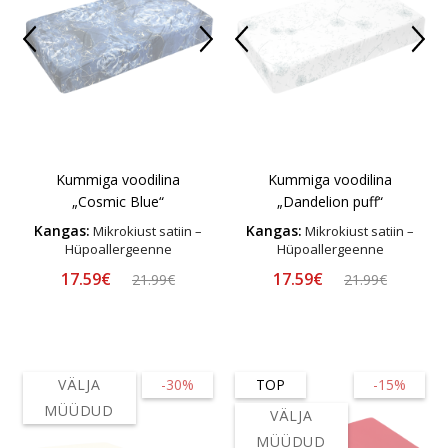
Kummiga voodilina
Kummiga voodilina
„Cosmic Blue“
„Dandelion puff“
Kangas:
Kangas:
Mikrokiust satiin –
Mikrokiust satiin –
Hüpoallergeenne
Hüpoallergeenne
17.59€
17.59€
21.99€
21.99€
VÄLJA
-30%
TOP
-15%
MÜÜDUD
VÄLJA
MÜÜDUD