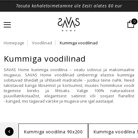
Tasuta kohaletoimetamine üle Eesti alates 80 eur
0
Homepage
Voodilinad
Kummiga voodilinad
Kummiga voodilinad
SAVAS Home kummiga voodilina – veatu sobivus ja maksimaalne
mugavus. SAVAS Home voodilinad ümberringi elastse kummiga
sobituvad tihedalt ja ühtlaselt madratsile - justkui teine nahk. Need
takistavad kanga libisemist ja kortsumist, muutes hommikuse voodi
tegemise kiireks ja lihtsaks. Valige 100% naturaalsest
puuvillatrikotaažist, elegantsest satiinist või soojast flanellist
- kangad, mis tagavad värske ja mugava une igal aastaajal.
Kummiga voodilina 90x200
Kummiga voodilina 