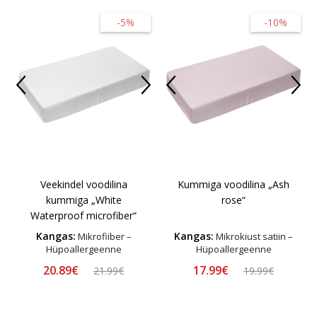
-5%
-10%
Veekindel voodilina
Kummiga voodilina „Ash
kummiga „White
rose“
Waterproof microfiber“
Kangas:
Kangas:
Mikrofiiber –
Mikrokiust satiin –
Hüpoallergeenne
Hüpoallergeenne
20.89€
17.99€
21.99€
19.99€