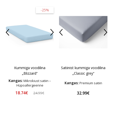
-25%
Kummiga voodilina
Satiinist kummiga voodilina
„Blizzard“
„Classic grey“
Kangas:
Mikrokiust satiin –
Kangas:
Premium satiin
Hüpoallergeenne
18.74€
32.99€
24.99€