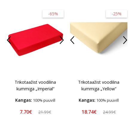
-65%
-25%
Trikotaažist voodilina
Trikotaažist voodilina
kummiga „Imperial“
kummiga „Yellow“
Kangas:
Kangas:
100% puuvill
100% puuvill
7.70€
18.74€
21.99€
24.99€