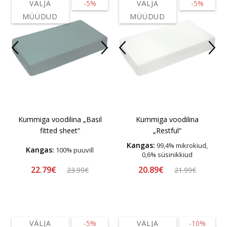
VÄLJA
-5%
VÄLJA
-5%
MÜÜDUD
MÜÜDUD
Kummiga voodilina „Basil
Kummiga voodilina
fitted sheet“
„Restful“
Kangas:
99,4% mikrokiud,
Kangas:
100% puuvill
0,6% süsinikkiud
22.79€
20.89€
23.99€
21.99€
VÄLJA
-5%
VÄLJA
-10%