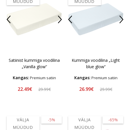
MÜÜDUD
MÜÜDUD
Satiinist kummiga voodilina
Kummiga voodilina „Light
„Vanilla glow“
blue glow“
Kangas:
Kangas:
Premium satiin
Premium satiin
22.49€
26.99€
29.99€
29.99€
VÄLJA
-5%
VÄLJA
-65%
MÜÜDUD
MÜÜDUD