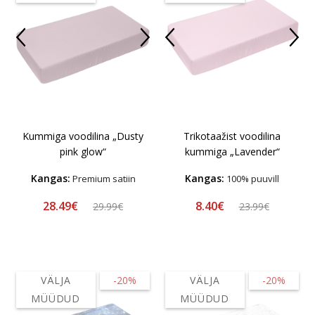
Kummiga voodilina „Dusty
Trikotaažist voodilina
pink glow“
kummiga „Lavender“
Kangas:
Kangas:
Premium satiin
100% puuvill
28.49€
8.40€
29.99€
23.99€
VÄLJA
-20%
VÄLJA
-20%
MÜÜDUD
MÜÜDUD