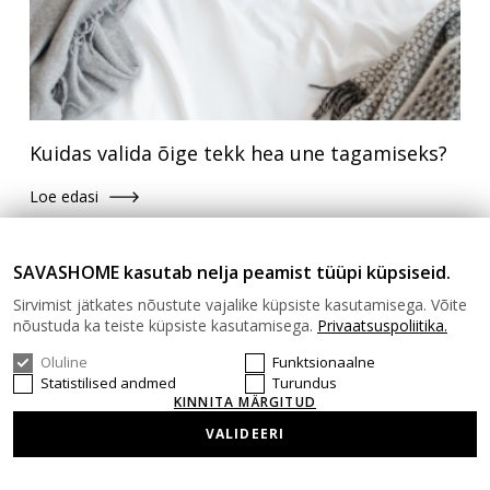
Kuidas valida õige tekk hea une tagamiseks?
Loe edasi
SAVASHOME kasutab nelja peamist tüüpi küpsiseid.
Sirvimist jätkates nõustute vajalike küpsiste kasutamisega. Võite
nõustuda ka teiste küpsiste kasutamisega.
Privaatsuspoliitika.
Oluline
Funktsionaalne
Statistilised andmed
Turundus
KINNITA MÄRGITUD
Kummiga voodilinased: täielik
VALIDEERI
ostjajuhend