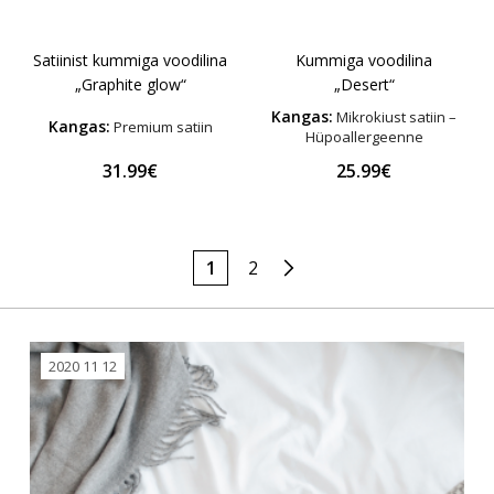
Satiinist kummiga voodilina
Kummiga voodilina
„Graphite glow“
„Desert“
Kangas:
Mikrokiust satiin –
Kangas:
Premium satiin
Hüpoallergeenne
31.99€
25.99€
1
2
2020 11 12