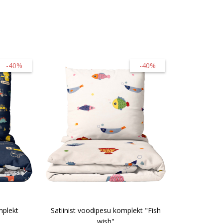
-40%
-40%
mplekt
Satiinist voodipesu komplekt "Fish
wish"