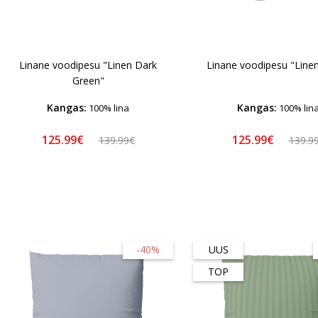
Linane voodipesu "Linen Dark
Linane voodipesu "Linen
Green"
Kangas:
Kangas:
100% lina
100% lin
125.99€
125.99€
139.99€
139.9
-40%
UUS
TOP