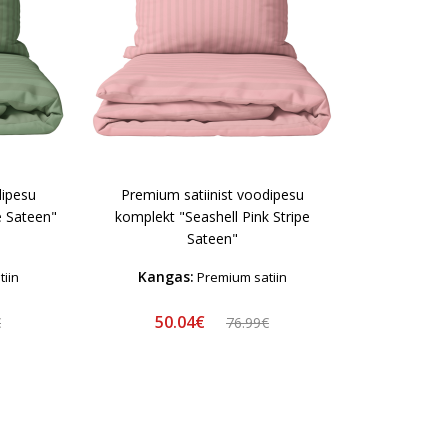
dipesu
Premium satiinist voodipesu
e Sateen"
komplekt "Seashell Pink Stripe
Sateen"
Kangas:
iin
Premium satiin
50.04€
€
76.99€