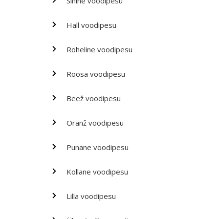
Sinine voodipesu
Hall voodipesu
Roheline voodipesu
Roosa voodipesu
Beež voodipesu
Oranž voodipesu
Punane voodipesu
Kollane voodipesu
Lilla voodipesu