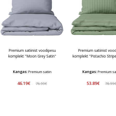
Premium satiinist voodipesu
Premium satiinist voo
komplekt "Moon Grey Satin"
komplekt "Pistachio Strip
Kangas:
Kangas:
Premium satiin
Premium sat
46.19€
53.89€
76.99€
76.99