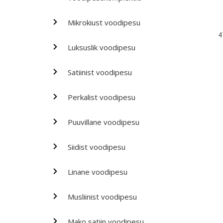
Mikrokiust voodipesu
4
Luksuslik voodipesu
Satiinist voodipesu
Perkalist voodipesu
Puuvillane voodipesu
Siidist voodipesu
Linane voodipesu
Musliinist voodipesu
Mako satiin voodipesu