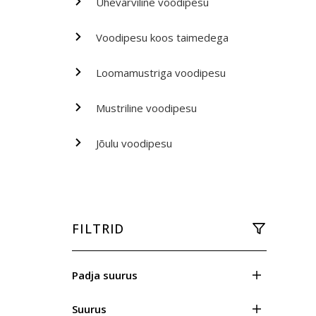
Ühevärviline voodipesu
Voodipesu koos taimedega
Loomamustriga voodipesu
Mustriline voodipesu
Jõulu voodipesu
FILTRID
Padja suurus
Suurus