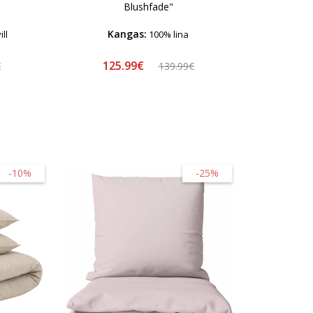
Blushfade"
Kangas:
ll
100% lina
125.99€
€
139.99€
-10%
-25%