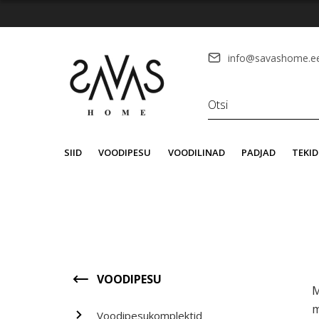
info@savashome.e
SIID
VOODIPESU
VOODILINAD
PADJAD
TEKID
VOODIPESU
M
m
Voodipesukomplektid