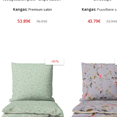
Kangas:
Kangas:
Premium satiin
Puuvillane sa
53.89€
43.79€
76.99€
72.99
-46%