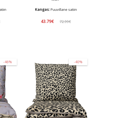
Kangas:
tiin
Puuvillane satiin
43.79€
€
72.99€
-46%
-40%