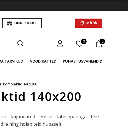
KINKEKAART
Müük
0
0
OA TARVIKUD
VOODIKATTED
PUHASTUSVAHENDID
u komplektid 140x200
ktid 140x200
on kujundatud erilise tähelepanuga teie
ile ning hoiab teid hubaselt.