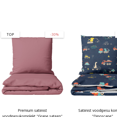
TOP
-30%
Premium satiinist
Satiinist voodipesu ko
voodipesukomplekt "Grape sateen"
"Dinoscape"