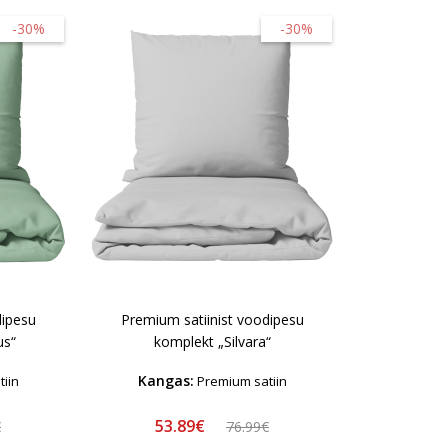
-30%
-30%
dipesu
Premium satiinist voodipesu
us“
komplekt „Silvara“
Kangas:
iin
Premium satiin
53.89€
€
76.99€