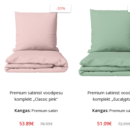
-30%
Premium satiinist voodipesu
Premium satiinist voo
komplekt „Classic pink“
komplekt „Eucalypt
Kangas:
Kangas:
Premium satiin
Premium sat
53.89€
51.09€
76.99€
72.99