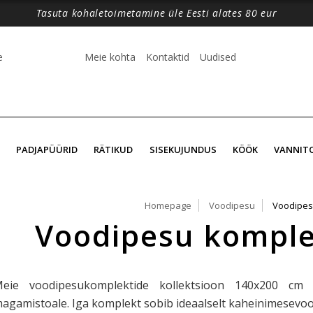
Tasuta kohaletoimetamine üle Eesti alates 80 eur
e
Meie kohta
Kontaktid
Uudised
PADJAPÜÜRID
RÄTIKUD
SISEKUJUNDUS
KÖÖK
VANNIT
Homepage
Voodipesu
Voodipes
Voodipesu komple
eie voodipesukomplektide kollektsioon 140x200 cm 
agamistoale. Iga komplekt sobib ideaalselt kaheinimesevood