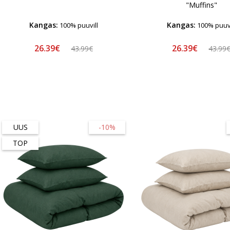
"Muffins"
Kangas:
Kangas:
100% puuvill
100% puuvi
26.39€
26.39€
43.99€
43.99
UUS
-10%
TOP