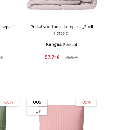
 sepia"
Perkal voodipesu komplekt „Shell
Percale“
Kangas:
a
Perkaal
57.74€
9€
76.99€
-30%
UUS
-35%
TOP