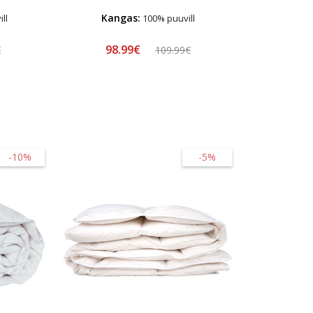
Kangas:
ll
100% puuvill
98.99€
€
109.99€
-10%
-5%