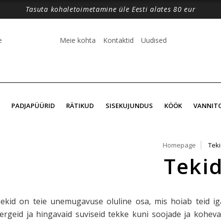
Tasuta kohaletoimetamine üle Eesti alates 80 eur
e
Meie kohta
Kontaktid
Uudised
PADJAPÜÜRID
RÄTIKUD
SISEKUJUNDUS
KÖÖK
VANNIT
Homepage
Teki
Teki
ekid on teie unemugavuse oluline osa, mis hoiab teid ig
ergeid ja hingavaid suviseid tekke kuni soojade ja kohevat