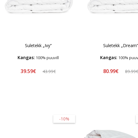
Suletekk „Ivy“
Suletekk „Dream
Kangas:
Kangas:
100% puuvill
100% puuvi
39.59€
80.99€
43.99€
89.99
-10%