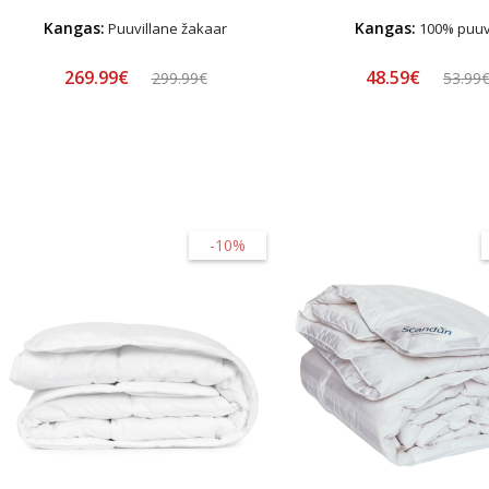
Kangas:
Kangas:
Puuvillane žakaar
100% puuvi
269.99€
48.59€
299.99€
53.99
-10%