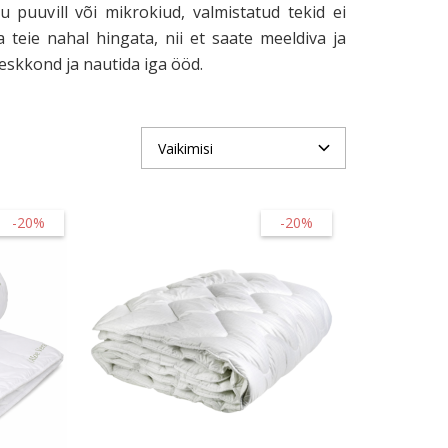
gu puuvill või mikrokiud, valmistatud tekid ei
 teie nahal hingata, nii et saate meeldiva ja
eskkond ja nautida iga ööd.
-20%
-20%