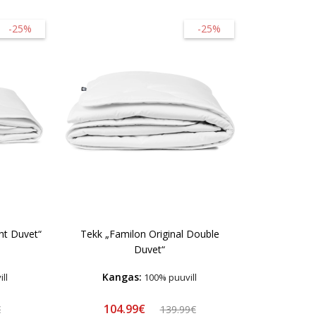
-25%
-25%
ht Duvet“
Tekk „Familon Original Double
Duvet“
Kangas:
ll
100% puuvill
104.99€
€
139.99€