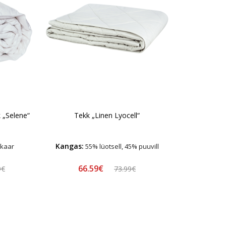
 „Selene“
Tekk „Linen Lyocell“
Kangas:
akaar
55% lüotsell, 45% puuvill
66.59€
9€
73.99€