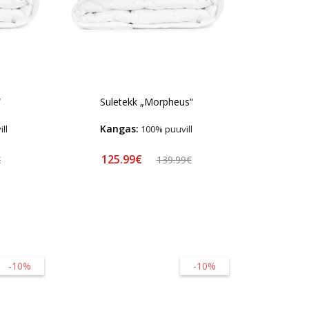
“
Suletekk „Morpheus“
Kangas:
ll
100% puuvill
125.99€
€
139.99€
-10%
-10%