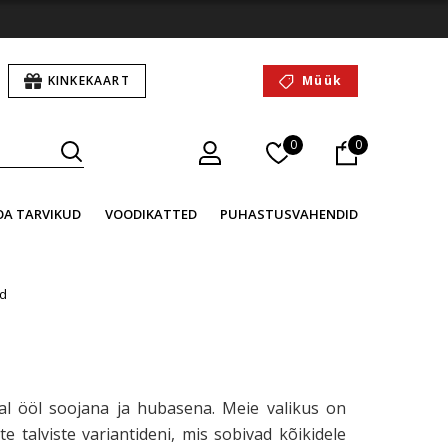
KINKEKAART
Müük
0
0
OA TARVIKUD
VOODIKATTED
PUHASTUSVAHENDID
d
d
al ööl soojana ja hubasena. Meie valikus on
e talviste variantideni, mis sobivad kõikidele