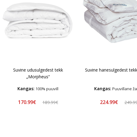
Suvine hanesulgedest tekk
Suvine udusulgedest tekk
„Morpheus“
Kangas:
Kangas:
100% puuvill
Puuvillane ž
170.99€
224.99€
189.99€
249.9