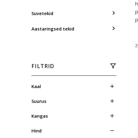
h
p
Suvetekid
p
Aastaringsed tekid
2
FILTRID
Kaal
Suurus
Kangas
Hind