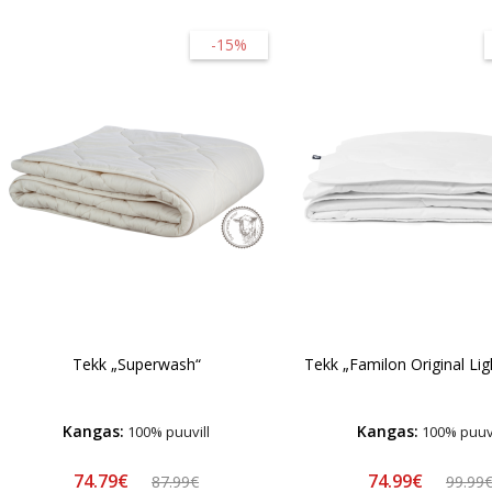
-15%
Tekk „Superwash“
Tekk „Familon Original Lig
Kangas:
Kangas:
100% puuvill
100% puuvi
74.79€
74.99€
87.99€
99.99