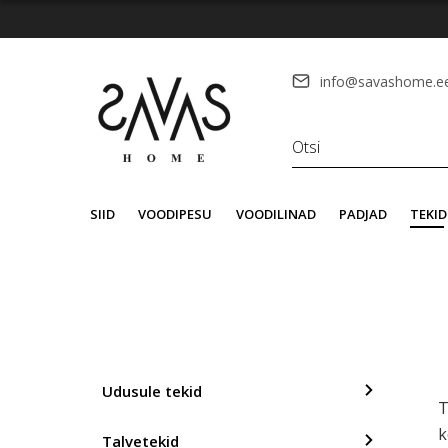
info@savashome.e
SIID
VOODIPESU
VOODILINAD
PADJAD
TEKID
Udusule tekid
T
k
Talvetekid