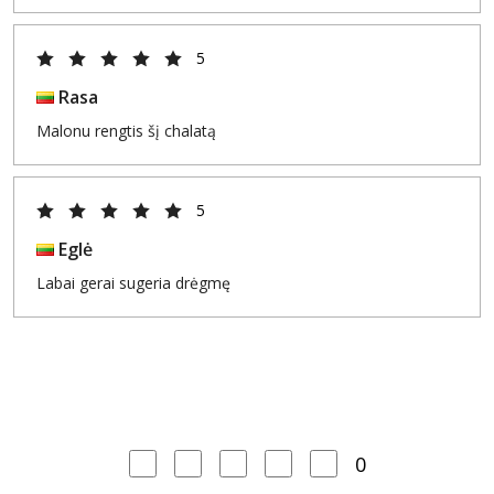
5
Rasa
Malonu rengtis šį chalatą
5
Eglė
Labai gerai sugeria drėgmę
0