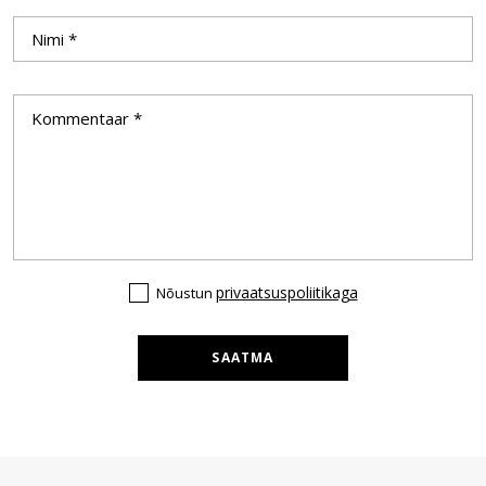
privaatsuspoliitikaga
Nõustun
SAATMA