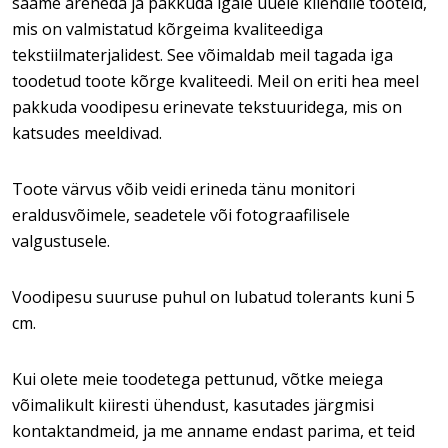
saame areneda ja pakkuda igale uuele kliendile tooteid,
mis on valmistatud kõrgeima kvaliteediga
tekstiilmaterjalidest. See võimaldab meil tagada iga
toodetud toote kõrge kvaliteedi. Meil on eriti hea meel
pakkuda voodipesu erinevate tekstuuridega, mis on
katsudes meeldivad.
Toote värvus võib veidi erineda tänu monitori
eraldusvõimele, seadetele või fotograafilisele
valgustusele.
Voodipesu suuruse puhul on lubatud tolerants kuni 5
cm.
Kui olete meie toodetega pettunud, võtke meiega
võimalikult kiiresti ühendust, kasutades järgmisi
kontaktandmeid, ja me anname endast parima, et teid