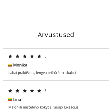
Arvustused
5
Monika
Labai praktiškas, lengva prižiūrėti ir skalbti.
5
Lina
Maloniai nustebino kokybė, viršijo lūkesčius.