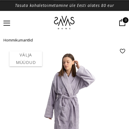
Tasuta kohaletoimetamine üle Eesti alates 80 eur
0
Hommikumantlid
VÄLJA
MÜÜDUD