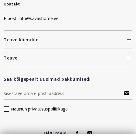
Kontakt
:
E-post: info@savashome.ee
Teave kliendile
Teave
Saa kõigepealt uusimad pakkumised!
privaatsuspoliitikaga
Nõustun
Jälgi meid