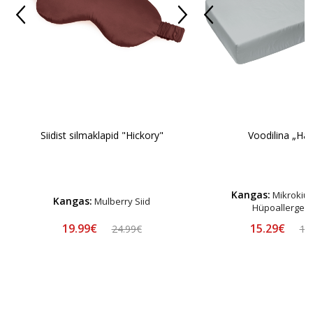
Siidist silmaklapid "Hickory"
Voodilina „Har
Kangas:
Mikrokiust
Kangas:
Mulberry Siid
Hüpoallergee
19.99€
15.29€
24.99€
16