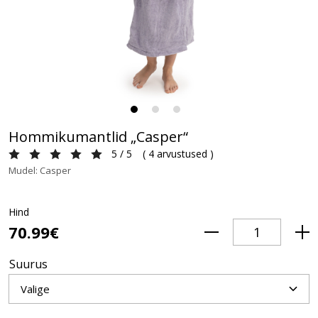
Hommikumantlid „Casper“
5 / 5
(
4 arvustused
)
Mudel: Casper
Hind
70.99€
Suurus