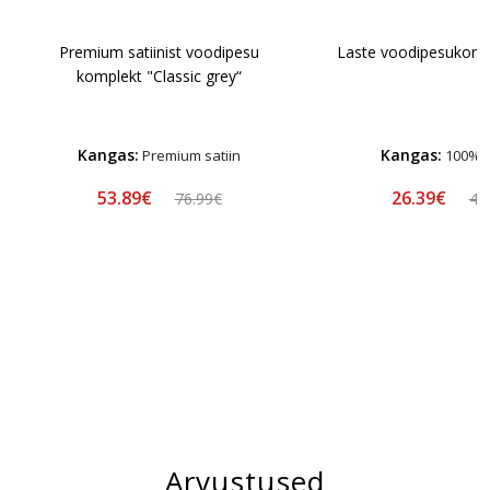
Premium satiinist voodipesu
Laste voodipesukomp
komplekt "Classic grey“
Kangas:
Kangas:
Premium satiin
100% p
53.89€
26.39€
76.99€
43
Arvustused