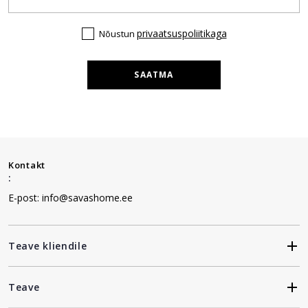
privaatsuspoliitikaga
Nõustun
SAATMA
Kontakt
:
E-post: info@savashome.ee
Teave kliendile
Teave