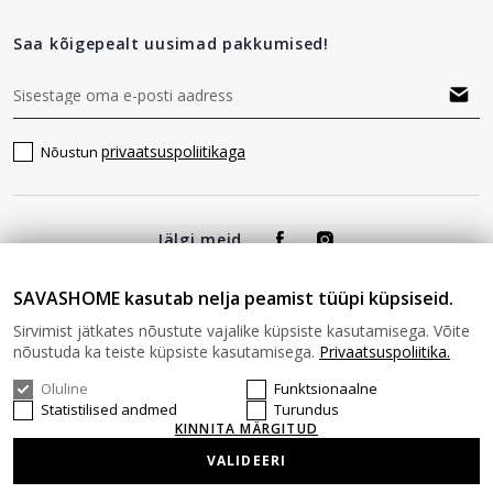
Saa kõigepealt uusimad pakkumised!
privaatsuspoliitikaga
Nõustun
Jälgi meid
SAVASHOME kasutab nelja peamist tüüpi küpsiseid.
Sirvimist jätkates nõustute vajalike küpsiste kasutamisega. Võite
nõustuda ka teiste küpsiste kasutamisega.
Privaatsuspoliitika.
Oluline
Funktsionaalne
© 2026 SAVAS HOME Kõik õigused kaitstud.
Statistilised andmed
Turundus
KINNITA MÄRGITUD
VALIDEERI