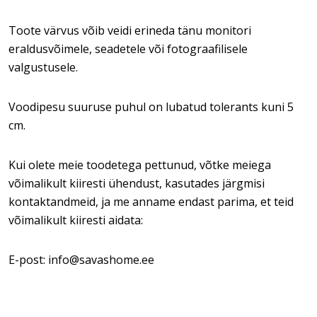
Toote värvus võib veidi erineda tänu monitori
eraldusvõimele, seadetele või fotograafilisele
valgustusele.
Voodipesu suuruse puhul on lubatud tolerants kuni 5
cm.
Kui olete meie toodetega pettunud, võtke meiega
võimalikult kiiresti ühendust, kasutades järgmisi
kontaktandmeid, ja me anname endast parima, et teid
võimalikult kiiresti aidata:
E-post: info@savashome.ee