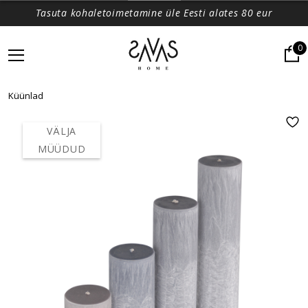
Tasuta kohaletoimetamine üle Eesti alates 80 eur
0
Küünlad
VÄLJA
MÜÜDUD