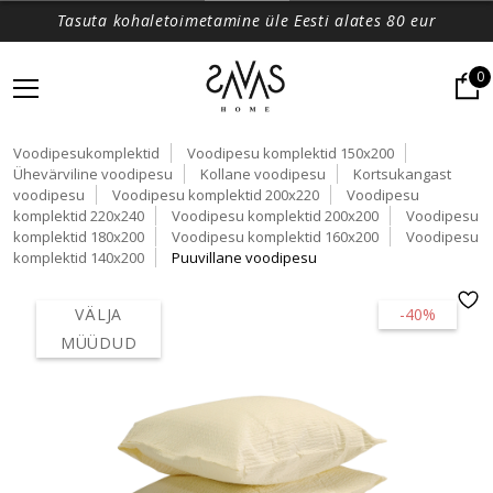
Tasuta kohaletoimetamine üle Eesti alates 80 eur
0
Voodipesukomplektid
Voodipesu komplektid 150x200
Ühevärviline voodipesu
Kollane voodipesu
Kortsukangast
voodipesu
Voodipesu komplektid 200x220
Voodipesu
komplektid 220x240
Voodipesu komplektid 200x200
Voodipesu
komplektid 180x200
Voodipesu komplektid 160x200
Voodipesu
komplektid 140x200
Puuvillane voodipesu
VÄLJA
-40%
MÜÜDUD