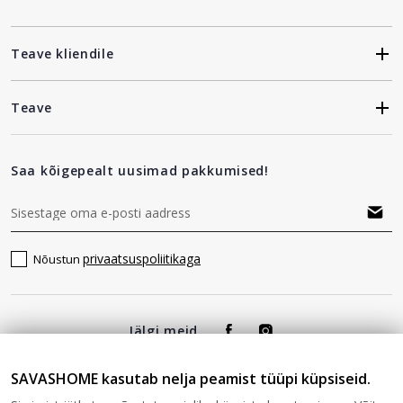
Teave kliendile
Teave
Saa kõigepealt uusimad pakkumised!
privaatsuspoliitikaga
Nõustun
Jälgi meid
SAVASHOME kasutab nelja peamist tüüpi küpsiseid.