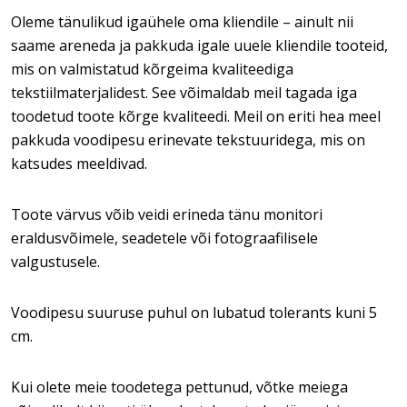
Oleme tänulikud igaühele oma kliendile – ainult nii
saame areneda ja pakkuda igale uuele kliendile tooteid,
mis on valmistatud kõrgeima kvaliteediga
tekstiilmaterjalidest. See võimaldab meil tagada iga
toodetud toote kõrge kvaliteedi. Meil on eriti hea meel
pakkuda voodipesu erinevate tekstuuridega, mis on
katsudes meeldivad.
Toote värvus võib veidi erineda tänu monitori
eraldusvõimele, seadetele või fotograafilisele
valgustusele.
Voodipesu suuruse puhul on lubatud tolerants kuni 5
cm.
Kui olete meie toodetega pettunud, võtke meiega