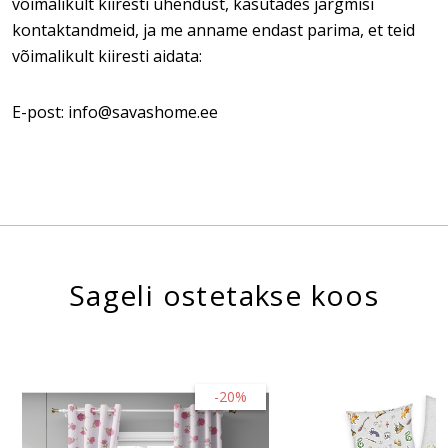
võimalikult kiiresti ühendust, kasutades järgmisi
kontaktandmeid, ja me anname endast parima, et teid
võimalikult kiiresti aidata:
E-post: info@savashome.ee
Sageli ostetakse koos
-20%