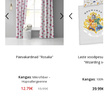
Päevakardinad "Rosalia"
Laste voodipesu 
"Wizarding sc
Kangas:
Mikrofiiber –
Kangas:
100% p
Hüpoallergeenne
12.79€
39.99€
15.99€