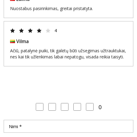
Nuostabus pasirinkimas, greitai pristatyta.
4
Vilma
Ačiū, patalynė puiki, tik galėtų būti užsegimas užtrauktukai,
nes kai tik užlenkimas labai nepatogu, visada reikia taisyti.
0