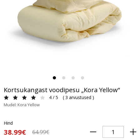
Kortsukangast voodipesu „Kora Yellow“
4 / 5
(
3 arvustused
)
Mudel: Kora Yellow
Hind
38.99€
64.99€