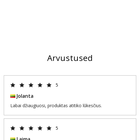
Arvustused
5
Jolanta
Labai džiaugiuosi, produktas atitiko lūkesčius.
5
Laima