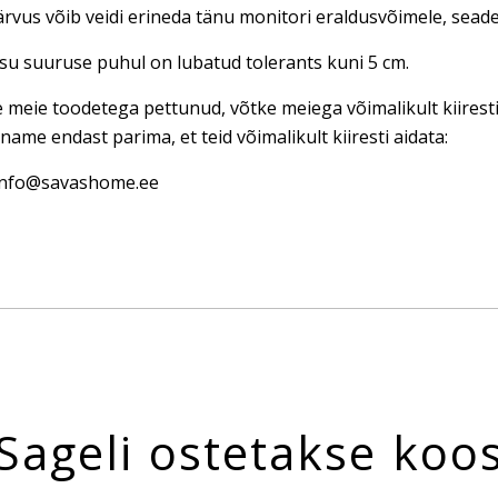
rvus võib veidi erineda tänu monitori eraldusvõimele, seadet
u suuruse puhul on lubatud tolerants kuni 5 cm.
e meie toodetega pettunud, võtke meiega võimalikult kiires
name endast parima, et teid võimalikult kiiresti aidata:
 info@savashome.ee
Sageli ostetakse koo