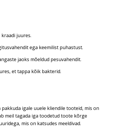
kraadi juures.
gitusvahendit ega keemilist puhastust.
 kangaste jaoks mõeldud pesuvahendit.
res, et tappa kõik bakterid.
 pakkuda igale uuele kliendile tooteid, mis on
dab meil tagada iga toodetud toote kõrge
tuuridega, mis on katsudes meeldivad.