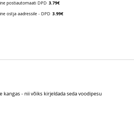
ine postiautomaati DPD
3.79€
ne ostja aadressile - DPD
3.99€
e kangas - nii võiks kirjeldada seda voodipesu