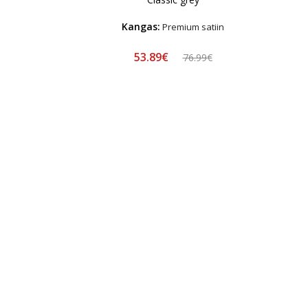
Kangas:
Premium satiin
53.89€
76.99€