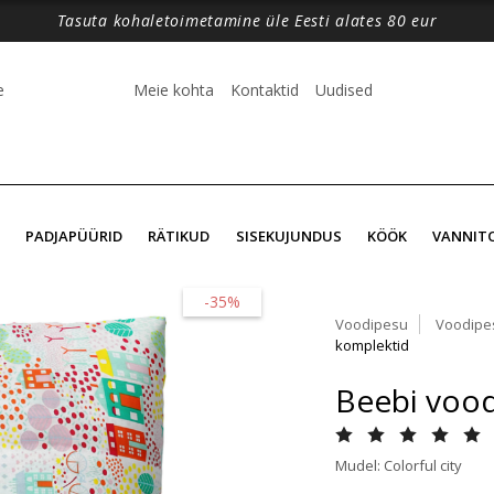
Tasuta kohaletoimetamine üle Eesti alates 80 eur
e
Meie kohta
Kontaktid
Uudised
PADJAPÜÜRID
RÄTIKUD
SISEKUJUNDUS
KÖÖK
VANNIT
-35%
Voodipesu
Voodipe
komplektid
Beebi vood
Mudel: Colorful city