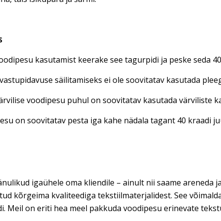
S
oodipesu kasutamist keerake see tagurpidi ja peske seda 40 
vastupidavuse säilitamiseks ei ole soovitatav kasutada plee
ärvilise voodipesu puhul on soovitatav kasutada värviliste
su on soovitatav pesta iga kahe nädala tagant 40 kraadi juu
nulikud igaühele oma kliendile – ainult nii saame areneda ja
tud kõrgeima kvaliteediga tekstiilmaterjalidest. See võimal
di. Meil on eriti hea meel pakkuda voodipesu erinevate teks