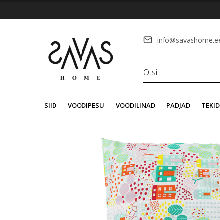
info@savashome.e
SIID
VOODIPESU
VOODILINAD
PADJAD
TEKID