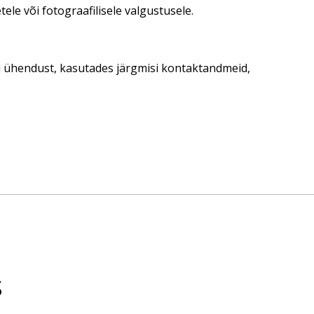
ele või fotograafilisele valgustusele.
ti ühendust, kasutades järgmisi kontaktandmeid,
s