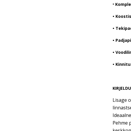
•
Komple
• Koostis
• Tekipa
• Padjap
• Voodili
• Kinnitu
KIRJELD
Lisage 
linnasts
Ideaalne
Pehme p
keskkonn