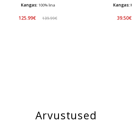
Kangas:
Kangas:
100% lina
M
125.99€
39.50
139.99€
Arvustused