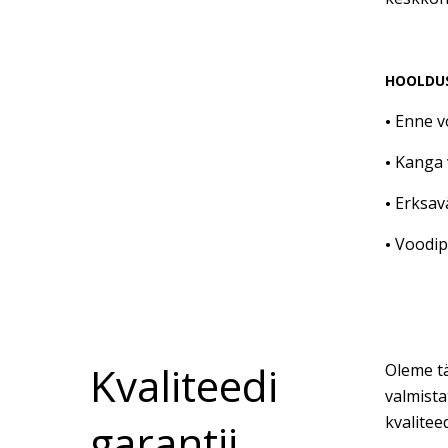
HOOLDU
Enne v
•
Kanga 
•
Erksav
•
Voodipe
•
Kvaliteedi
Oleme tä
valmista
kvalitee
garantii