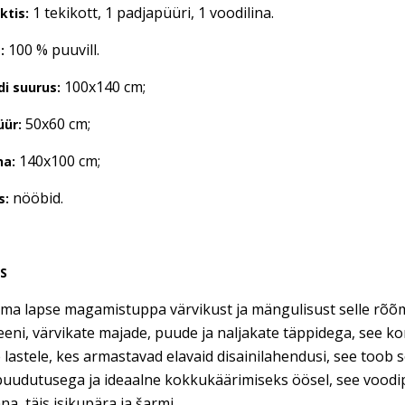
1 tekikott, 1 padjapüüri, 1 voodilina.
ktis:
100 % puuvill.
:
100x140 cm;
di suurus:
50x60 cm;
üür:
140x100 cm;
na:
nööbid.
s:
US
oma lapse magamistuppa värvikust ja mängulisust selle rõ
eeni, värvikate majade, puude ja naljakate täppidega, see 
 lastele, kes armastavad elavaid disainilahendusi, see toob
uudutusega ja ideaalne kokkukäärimiseks öösel, see voodi
a, täis isikupära ja šarmi.