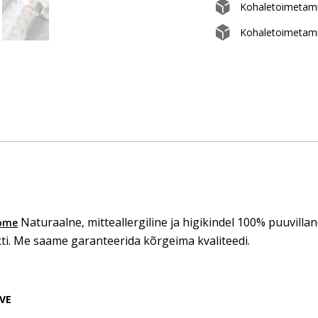
Kohaletoimetam
Kohaletoimetami
Naturaalne, mitteallergiline ja higikindel 100% puuvillan
ome
i. Me saame garanteerida kõrgeima kvaliteedi.
VE