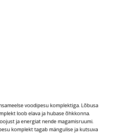
õmsameelse voodipesu komplektiga. Lõbusa
komplekt loob elava ja hubase õhkkonna.
 soojust ja energiat nende magamisruumi.
pesu komplekt tagab mängulise ja kutsuva