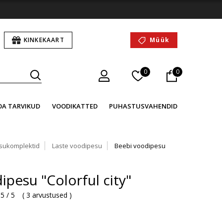
KINKEKAART
Müük
0
0
OA TARVIKUD
VOODIKATTED
PUHASTUSVAHENDID
sukomplektid
Laste voodipesu
Beebi voodipesu
ipesu "Colorful city"
5 / 5
(
3 arvustused
)