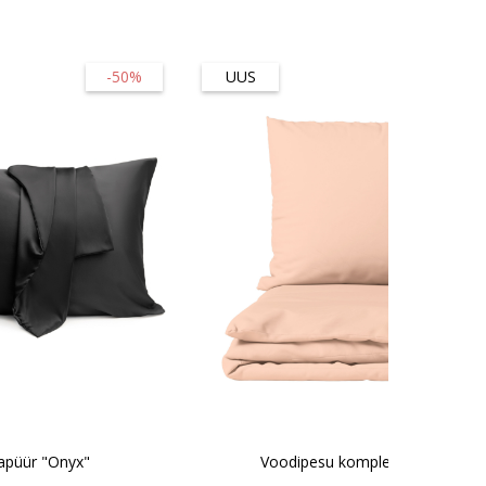
-50%
UUS
-45
japüür "Onyx"
Voodipesu komplekt "Coral"