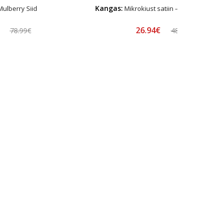
Kangas:
ulberry Siid
Mikrokiust satiin – Hüpoallerge
€
26.94€
78.99€
48.99€