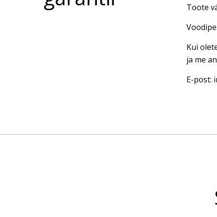
Toote vä
Voodipes
Kui olet
ja me an
E-post: