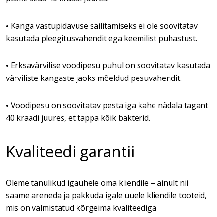
Kanga vastupidavuse säilitamiseks ei ole soovitatav
•
kasutada pleegitusvahendit ega keemilist puhastust.
Erksavärvilise voodipesu puhul on soovitatav kasutada
•
värviliste kangaste jaoks mõeldud pesuvahendit.
Voodipesu on soovitatav pesta iga kahe nädala tagant
•
40 kraadi juures, et tappa kõik bakterid.
Kvaliteedi garantii
Oleme tänulikud igaühele oma kliendile – ainult nii
saame areneda ja pakkuda igale uuele kliendile tooteid,
mis on valmistatud kõrgeima kvaliteediga