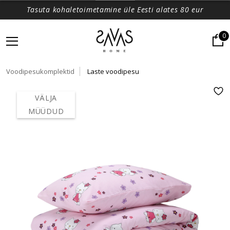
Tasuta kohaletoimetamine üle Eesti alates 80 eur
0
Voodipesukomplektid
Laste voodipesu
VÄLJA
MÜÜDUD