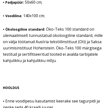
50x60 cm;
• Padjapüür:
140x100 cm;
• Voodilina:
Öko-Teks 100 standard on
• Ökoloogiline standard:
ülemaailmselt tunnustatud ökoloogiline standard, mille
on välja töötanud Austria tekstiilinstituut (Oti) ja Saksa
uurimisinstituut Hohenstein. Öko-Teks 100 märgisega
testitud ja sertifitseeritud tooted ei avalda tarbijatele
kahjulikku ja kahjulikku mõju.
HOOLDUS
Enne voodipesu kasutamist keerake see tagurpidi ja
•
peske seda 40 kraadi juures.