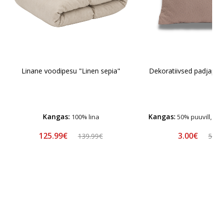
Linane voodipesu "Linen sepia"
Dekoratiivsed padjap
Kangas:
Kangas:
100% lina
50% puuvill, 
125.99€
3.00€
139.99€
5.