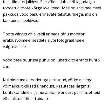
tekstiilmaterjalidest. See võimaldab meil tagada iga
toodetud toote kõrge kvaliteedi. Meil on eriti hea meel
pakkuda voodipesu erinevate tekstuuridega, mis on
katsudes meeldivad.
Toote värvus võib veidi erineda tänu monitori
eraldusvõimele, seadetele või fotograafilisele
valgustusele.
Voodipesu suuruse puhul on lubatud tolerants kuni 5
cm.
Kui olete meie toodetega pettunud, võtke meiega
võimalikult kiiresti ühendust, kasutades järgmisi
kontaktandmeid, ja me anname endast parima, et teid
võimalikult kiiresti aidata: