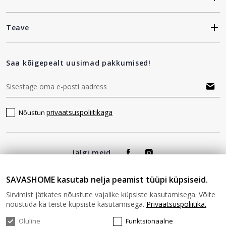
Teave
Saa kõigepealt uusimad pakkumised!
privaatsuspoliitikaga
Nõustun
Jälgi meid
SAVASHOME kasutab nelja peamist tüüpi küpsiseid.
Sirvimist jätkates nõustute vajalike küpsiste kasutamisega. Võite
nõustuda ka teiste küpsiste kasutamisega.
Privaatsuspoliitika.
Oluline
Funktsionaalne
© 2026 SAVAS HOME Kõik õigused kaitstud.