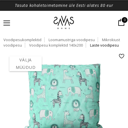
Tasuta kohaletoimetamine üle Eesti alates 80 eur
0
Voodipesukomplektid
Loomamustriga voodipesu
Mikrokiust
voodipesu
Voodipesu komplektid 140x200
Laste voodipesu
VÄLJA
MÜÜDUD