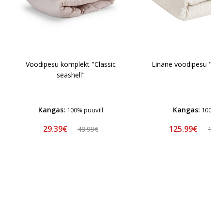
Voodipesu komplekt "Classic
Linane voodipesu "L
seashell"
Kangas:
Kangas:
100% puuvill
100% 
29.39€
125.99€
48.99€
13