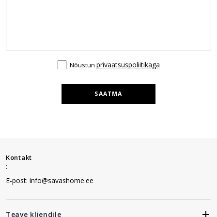
privaatsuspoliitikaga
Nõustun
SAATMA
Kontakt
:
E-post: info@savashome.ee
Teave kliendile