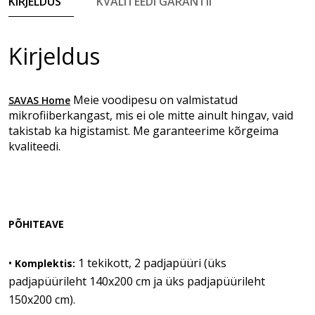
KIRJELDUS
KVALITEEDI GARANTII
Kirjeldus
Meie voodipesu on valmistatud
SAVAS Home
mikrofiiberkangast, mis ei ole mitte ainult hingav, vaid
takistab ka higistamist. Me garanteerime kõrgeima
kvaliteedi.
PÕHITEAVE
•
1 tekikott, 2 padjapüüri (üks
Komplektis:
padjapüürileht 140x200 cm ja üks padjapüürileht
150x200 cm).