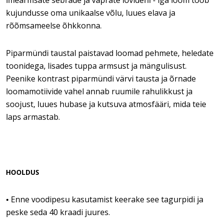
imearmsate sebrade ja vaprate lõvideni - iga loom toob
kujundusse oma unikaalse võlu, luues elava ja
rõõmsameelse õhkkonna.
Piparmündi taustal paistavad loomad pehmete, heledate
toonidega, lisades tuppa armsust ja mängulisust.
Peenike kontrast piparmündi värvi tausta ja õrnade
loomamotiivide vahel annab ruumile rahulikkust ja
soojust, luues hubase ja kutsuva atmosfääri, mida teie
laps armastab.
HOOLDUS
Enne voodipesu kasutamist keerake see tagurpidi ja
•
peske seda 40 kraadi juures.