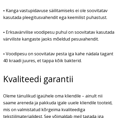
Kanga vastupidavuse säilitamiseks ei ole soovitatav
•
kasutada pleegitusvahendit ega keemilist puhastust.
Erksavärvilise voodipesu puhul on soovitatav kasutada
•
värviliste kangaste jaoks mõeldud pesuvahendit.
Voodipesu on soovitatav pesta iga kahe nädala tagant
•
40 kraadi juures, et tappa kõik bakterid.
Kvaliteedi garantii
Oleme tänulikud igaühele oma kliendile – ainult nii
saame areneda ja pakkuda igale uuele kliendile tooteid,
mis on valmistatud kõrgeima kvaliteediga
tekstiilmaterjalidest. See võimaldab meil tagada iga