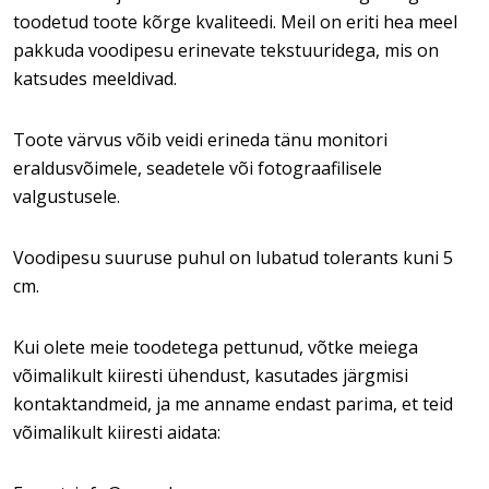
toodetud toote kõrge kvaliteedi. Meil on eriti hea meel
pakkuda voodipesu erinevate tekstuuridega, mis on
katsudes meeldivad.
Toote värvus võib veidi erineda tänu monitori
eraldusvõimele, seadetele või fotograafilisele
valgustusele.
Voodipesu suuruse puhul on lubatud tolerants kuni 5
cm.
Kui olete meie toodetega pettunud, võtke meiega
võimalikult kiiresti ühendust, kasutades järgmisi
kontaktandmeid, ja me anname endast parima, et teid
võimalikult kiiresti aidata: