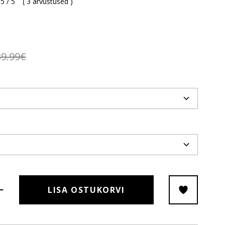
5 / 5
(
3 arvustused
)
39.99€
LISA OSTUKORVI