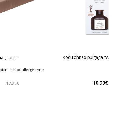
Kodulõhnad pulgaga "Ambar & Cedr
na „Latte“
atiin – Hüpoallergeenne
€
10.99€
17.99€