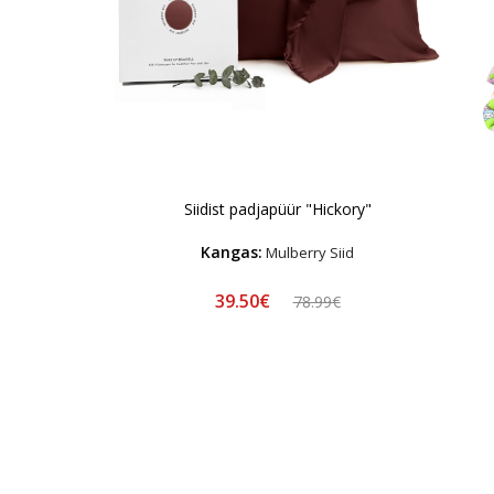
Siidist padjapüür "Hickory"
Kangas:
Mulberry Siid
39.50€
78.99€