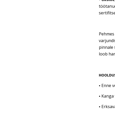
töötanud
sertifit
Pehmes v
varjundi
pinnale 
loob har
HOOLDU
Enne v
•
Kanga 
•
Erksav
•