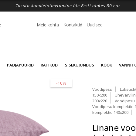
Tasuta kohaletoimetamine üle Eesti alates 80 eur
e
Meie kohta
Kontaktid
Uudised
PADJAPÜÜRID
RÄTIKUD
SISEKUJUNDUS
KÖÖK
VANNIT
-10%
Voodipesu
Luksusli
150x200
Ühevärvili
200x220
Voodipesu 
Voodipesu komplektid 
komplektid 140x200
Linane voo