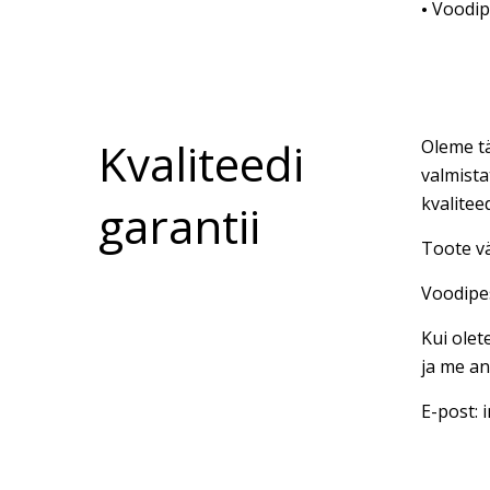
Voodipe
•
Kvaliteedi
Oleme tä
valmista
kvalitee
garantii
Toote vä
Voodipes
Kui olet
ja me an
E-post: