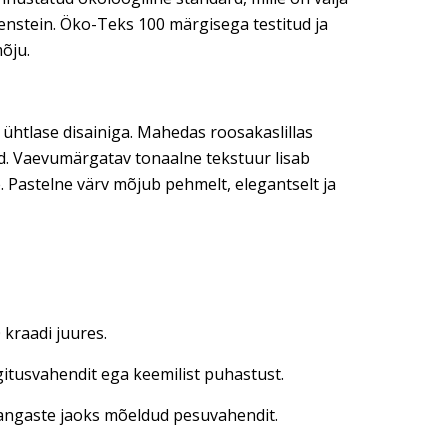
ohenstein. Öko-Teks 100 märgisega testitud ja
mõju.
 ühtlase disainiga. Mahedas roosakaslillas
nid. Vaevumärgatav tonaalne tekstuur lisab
me. Pastelne värv mõjub pehmelt, elegantselt ja
kraadi juures.
gitusvahendit ega keemilist puhastust.
 kangaste jaoks mõeldud pesuvahendit.