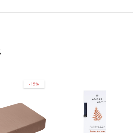
s
-15%