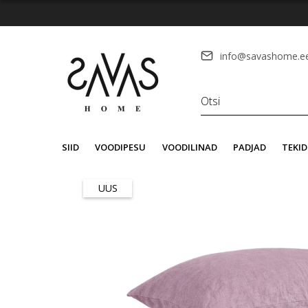
info@savashome.e
SIID
VOODIPESU
VOODILINAD
PADJAD
TEKID
UUS