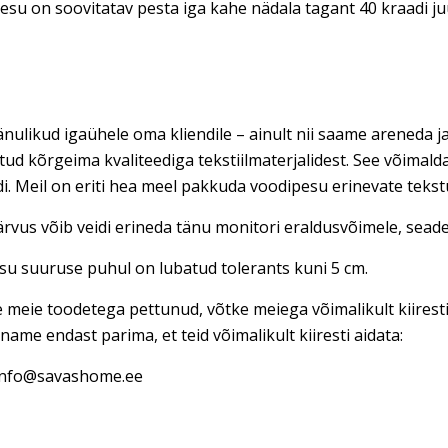
su on soovitatav pesta iga kahe nädala tagant 40 kraadi juu
nulikud igaühele oma kliendile – ainult nii saame areneda ja
tud kõrgeima kvaliteediga tekstiilmaterjalidest. See võimal
di. Meil on eriti hea meel pakkuda voodipesu erinevate teks
rvus võib veidi erineda tänu monitori eraldusvõimele, seadet
u suuruse puhul on lubatud tolerants kuni 5 cm.
e meie toodetega pettunud, võtke meiega võimalikult kiires
name endast parima, et teid võimalikult kiiresti aidata:
 info@savashome.ee