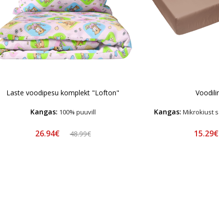
Laste voodipesu komplekt "Lofton"
Voodili
Kangas:
Kangas:
100% puuvill
Mikrokiust s
26.94€
15.29
48.99€