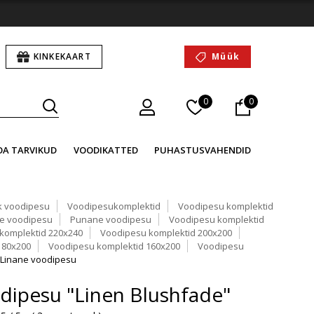
KINKEKAART
Müük
0
0
OA TARVIKUD
VOODIKATTED
PUHASTUSVAHENDID
k voodipesu
Voodipesukomplektid
Voodipesu komplektid
ne voodipesu
Punane voodipesu
Voodipesu komplektid
komplektid 220x240
Voodipesu komplektid 200x200
180x200
Voodipesu komplektid 160x200
Voodipesu
Linane voodipesu
dipesu "Linen Blushfade"