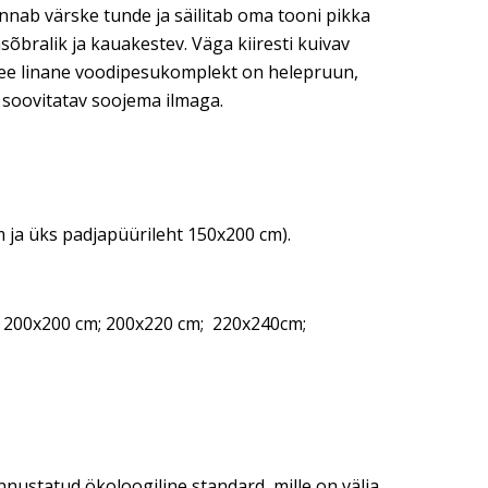
nnab värske tunde ja säilitab oma tooni pikka
õbralik ja kauakestev. Väga kiiresti kuivav
. See linane voodipesukomplekt on helepruun,
ti soovitatav soojema ilmaga.
m ja üks padjapüürileht 150x200 cm).
 200x200 cm; 200x220 cm; 220x240cm;
ustatud ökoloogiline standard, mille on välja