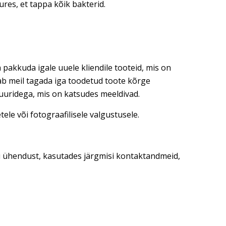
res, et tappa kõik bakterid.
 pakkuda igale uuele kliendile tooteid, mis on
dab meil tagada iga toodetud toote kõrge
tuuridega, mis on katsudes meeldivad.
ele või fotograafilisele valgustusele.
ti ühendust, kasutades järgmisi kontaktandmeid,