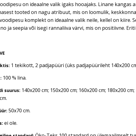
oodipesu on ideaalne valik igaks hooajaks. Linane kangas a
nasest tooted on nagu atribuut, mis on loomulik, keskkonnas
 voodipesu komplekt on ideaalne valik neile, kellel on kiire
no ja seepia või isegi rannaliiva värvi, mis on positiivne. Eri
VE
1 tekikott, 2 padjapüüri (üks padjapüürileht 140x200 c
tis:
100 % lina.
:
140x200 cm; 150x200 cm; 160x200 cm; 180x200 cm;
di suurus:
cm.
50x70 cm.
üür:
ei ole.
s:
Öko-Teks 100 standard on ülemaailmselt tunn
giline standard: