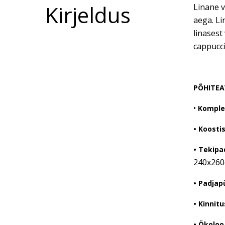
Kirjeldus
Linane v
aega. Li
linasest
cappucci
PÕHITEA
•
Komplek
• Koostis
• Tekipa
240x260
• Padjap
• Kinnitu
• Ökoloo