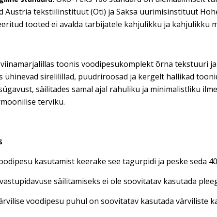
 Austria tekstiilinstituut (Oti) ja Saksa uurimisinstituut H
seeritud tooted ei avalda tarbijatele kahjulikku ja kahjulikku 
iinamarjalillas toonis voodipesukomplekt õrna tekstuuri ja
s ühinevad sirelilillad, puudriroosad ja kergelt hallikad too
sügavust, säilitades samal ajal rahuliku ja minimalistliku il
moonilise terviku.
S
oodipesu kasutamist keerake see tagurpidi ja peske seda 40 
vastupidavuse säilitamiseks ei ole soovitatav kasutada plee
ärvilise voodipesu puhul on soovitatav kasutada värviliste