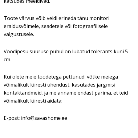
katsudes meeldivad.
Toote värvus võib veidi erineda tänu monitori
eraldusvõimele, seadetele või fotograafilisele
valgustusele.
Voodipesu suuruse puhul on lubatud tolerants kuni 5
cm.
Kui olete meie toodetega pettunud, võtke meiega
võimalikult kiiresti ühendust, kasutades järgmisi
kontaktandmeid, ja me anname endast parima, et teid
võimalikult kiiresti aidata:
E-post: info@savashome.ee