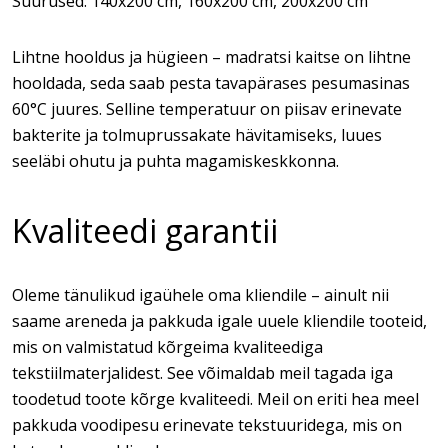
Suurused: 140x200 cm, 160x200 cm, 200x200 cm
Lihtne hooldus ja hügieen – madratsi kaitse on lihtne
hooldada, seda saab pesta tavapärases pesumasinas
60°C juures. Selline temperatuur on piisav erinevate
bakterite ja tolmuprussakate hävitamiseks, luues
seeläbi ohutu ja puhta magamiskeskkonna.
Kvaliteedi garantii
Oleme tänulikud igaühele oma kliendile – ainult nii
saame areneda ja pakkuda igale uuele kliendile tooteid,
mis on valmistatud kõrgeima kvaliteediga
tekstiilmaterjalidest. See võimaldab meil tagada iga
toodetud toote kõrge kvaliteedi. Meil on eriti hea meel
pakkuda voodipesu erinevate tekstuuridega, mis on