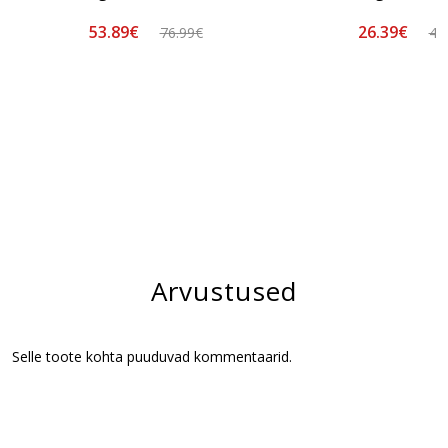
53.89€
26.39€
76.99€
43
Arvustused
Selle toote kohta puuduvad kommentaarid.