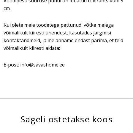
Voodipesu suuruse puhul on lubatud tolerants kuni 5
cm.
Kui olete meie toodetega pettunud, võtke meiega
võimalikult kiiresti ühendust, kasutades järgmisi
kontaktandmeid, ja me anname endast parima, et teid
võimalikult kiiresti aidata:
E-post: info@savashome.ee
Sageli ostetakse koos