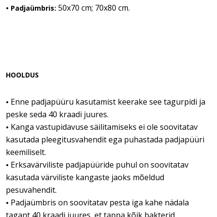
50x70 cm; 70x80 cm.
• Padjaümbris:
HOOLDUS
Enne padjapüüru kasutamist keerake see tagurpidi ja
•
peske seda 40 kraadi juures.
Kanga vastupidavuse säilitamiseks ei ole soovitatav
•
kasutada pleegitusvahendit ega puhastada padjapüüri
keemiliselt.
Erksavärviliste padjapüüride puhul on soovitatav
•
kasutada värviliste kangaste jaoks mõeldud
pesuvahendit.
Padjaümbris on soovitatav pesta iga kahe nädala
•
tagant 40 kraadi juures, et tappa kõik bakterid.