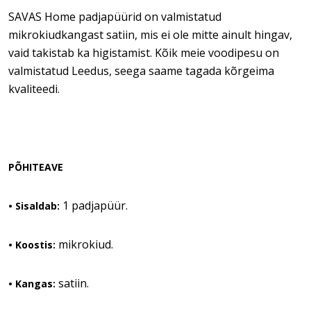
SAVAS Home padjapüürid on valmistatud
mikrokiudkangast satiin, mis ei ole mitte ainult hingav,
vaid takistab ka higistamist. Kõik meie voodipesu on
valmistatud Leedus, seega saame tagada kõrgeima
kvaliteedi.
PÕHITEAVE
1 padjapüür.
•
Sisaldab:
mikrokiud.
• Koostis:
satiin.
• Kangas: