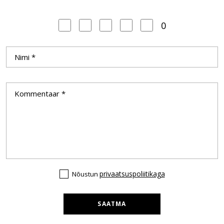
0
privaatsuspoliitikaga
Nõustun
SAATMA