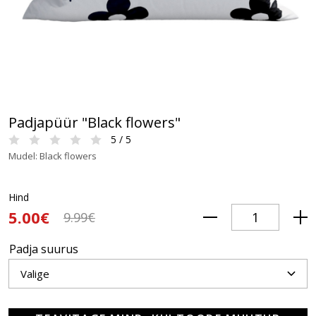
Padjapüür "Black flowers"
5 / 5
Mudel: Black flowers
Hind
5.00€
9.99€
Padja suurus