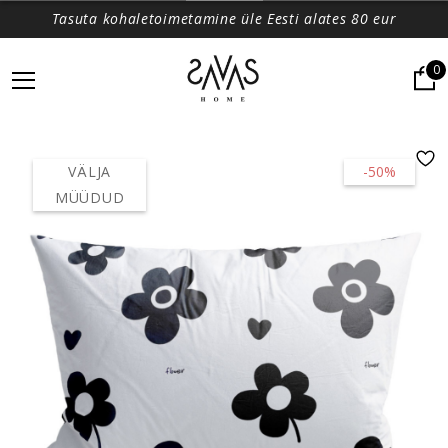
Tasuta kohaletoimetamine üle Eesti alates 80 eur
0
VÄLJA
-50%
MÜÜDUD