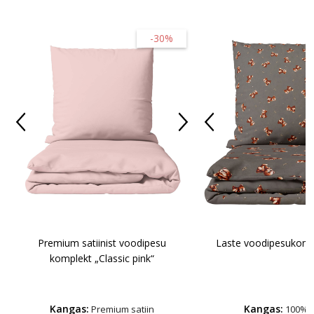
-30%
Premium satiinist voodipesu
Laste voodipesukomp
komplekt „Classic pink“
Kangas:
Kangas:
Premium satiin
100% p