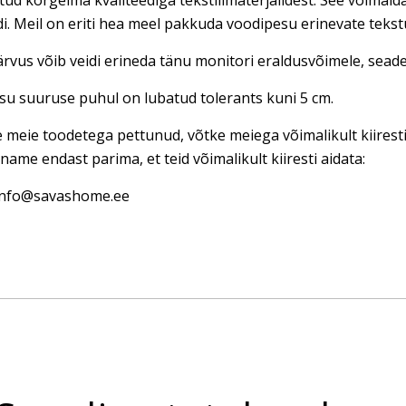
tud kõrgeima kvaliteediga tekstiilmaterjalidest. See võimal
di. Meil on eriti hea meel pakkuda voodipesu erinevate teks
rvus võib veidi erineda tänu monitori eraldusvõimele, seadet
u suuruse puhul on lubatud tolerants kuni 5 cm.
e meie toodetega pettunud, võtke meiega võimalikult kiires
name endast parima, et teid võimalikult kiiresti aidata:
 info@savashome.ee