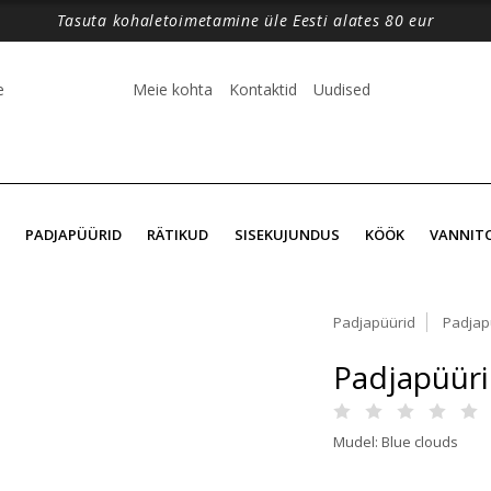
Tasuta kohaletoimetamine üle Eesti alates 80 eur
e
Meie kohta
Kontaktid
Uudised
PADJAPÜÜRID
RÄTIKUD
SISEKUJUNDUS
KÖÖK
VANNIT
Padjapüürid
Padjap
Padjapüüri
Mudel: Blue clouds