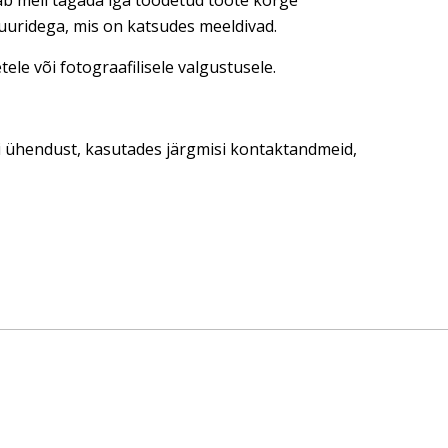
dab meil tagada iga toodetud toote kõrge
tuuridega, mis on katsudes meeldivad.
ele või fotograafilisele valgustusele.
ti ühendust, kasutades järgmisi kontaktandmeid,