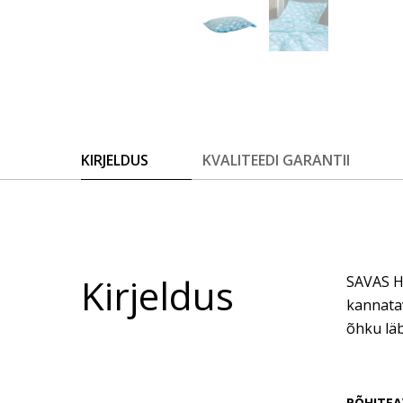
KIRJELDUS
KVALITEEDI GARANTII
Kirjeldus
SAVAS Ho
kannatav
õhku läb
PÕHITEA