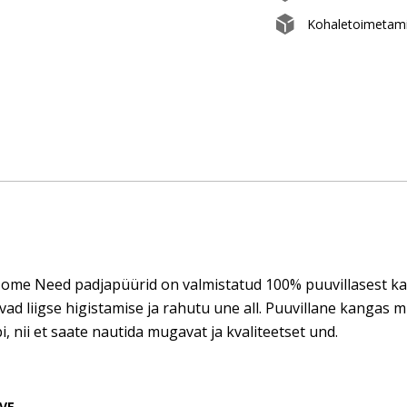
Kohaletoimetami
me Need padjapüürid on valmistatud 100% puuvillasest kang
ad liigse higistamise ja rahutu une all. Puuvillane kangas mit
i, nii et saate nautida mugavat ja kvaliteetset und.
VE