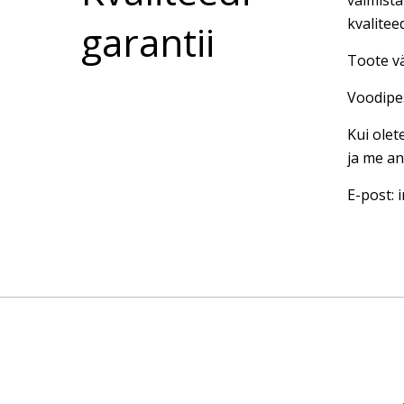
valmista
kvalitee
garantii
Toote vä
Voodipes
Kui olet
ja me an
E-post: