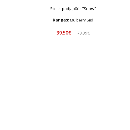
Siidist padjapüür "Snow"
Kangas:
Mulberry Siid
39.50€
78.99€