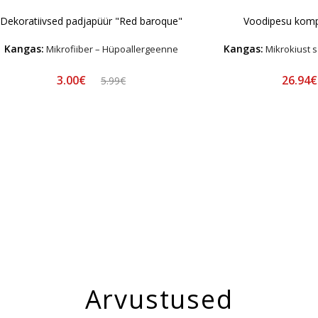
Dekoratiivsed padjapüür "Red baroque"
Voodipesu komp
Kangas:
Kangas:
Mikrofiiber – Hüpoallergeenne
Mikrokiust s
3.00€
26.94
5.99€
Arvustused