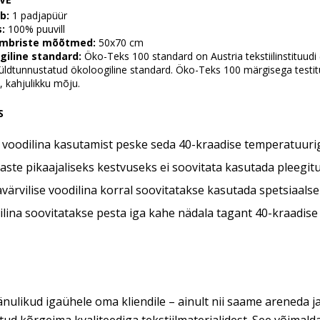
b:
1 padjapüür
:
100% puuvill
ümbriste mõõtmed:
50x70 cm
giline standard:
Öko-Teks 100 standard on Austria tekstiilinstituudi 
üldtunnustatud ökoloogiline standard. Öko-Teks 100 märgisega testitud 
, kahjulikku mõju.
S
 voodilina kasutamist peske seda 40-kraadise temperatuuri
ste pikaajaliseks kestvuseks ei soovitata kasutada pleegit
värvilise voodilina korral soovitatakse kasutada spetsiaalse
lina soovitatakse pesta iga kahe nädala tagant 40-kraadise 
nulikud igaühele oma kliendile – ainult nii saame areneda ja