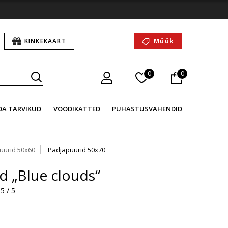
KINKEKAART
Müük
0
0
OA TARVIKUD
VOODIKATTED
PUHASTUSVAHENDID
üürid 50x60
Padjapüürid 50x70
d „Blue clouds“
5 / 5