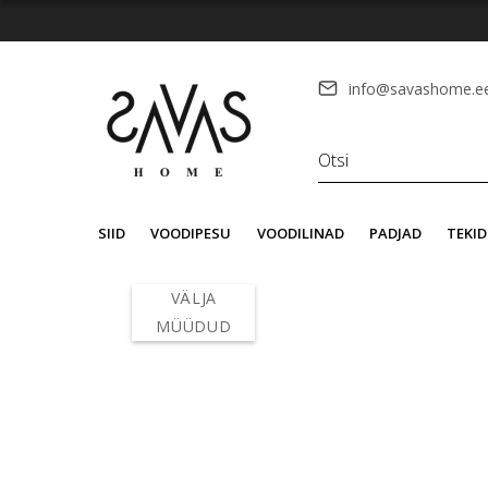
info@savashome.e
SIID
VOODIPESU
VOODILINAD
PADJAD
TEKID
VÄLJA
MÜÜDUD