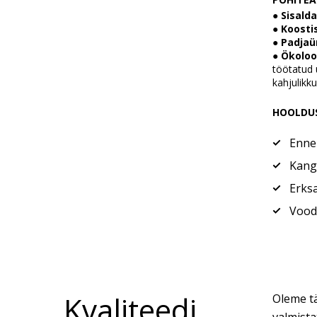
●
Sisalda
●
Koostis
●
Padja
●
Ökoloo
töötatud 
kahjulikku
HOOLDU
Enne
Kanga
Erksa
Voodi
Kvaliteedi
Oleme tä