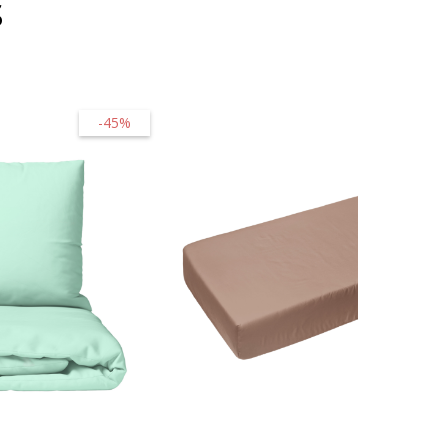
s
-45%
-15