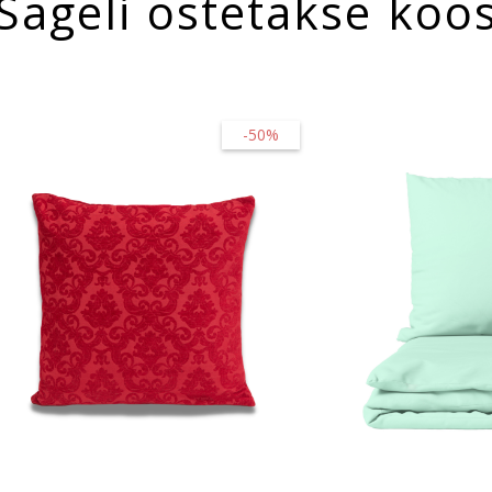
Sageli ostetakse koo
-50%