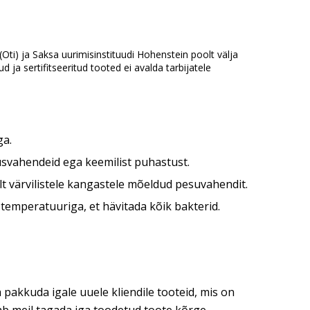
(Oti) ja Saksa uurimisinstituudi Hohenstein poolt välja
ja sertifitseeritud tooted ei avalda tarbijatele
ga.
usvahendeid ega keemilist puhastust.
lt värvilistele kangastele mõeldud pesuvahendit.
temperatuuriga, et hävitada kõik bakterid.
 pakkuda igale uuele kliendile tooteid, mis on