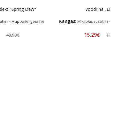
lekt "Spring Dew"
Voodilina „Latte“
Kangas:
atiin – Hüpoallergeenne
Mikrokiust satiin – Hüpoallerge
€
15.29€
48.99€
17.99€