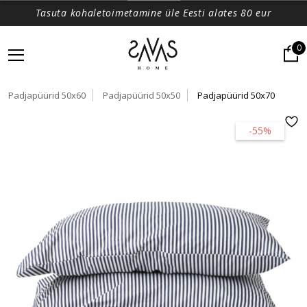
Tasuta kohaletoimetamine üle Eesti alates 80 eur
0
Padjapüürid 50x60
Padjapüürid 50x50
Padjapüürid 50x70
-55%