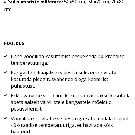
50x50 cm; 50x70 cm; 70x80
● Padjaümbriste mõõtmed:
cm;
HOOLDUS
Enne voodilina kasutamist peske seda 40-kraadise
temperatuuriga.
Kangaste pikaajaliseks kestvuseks ei soovitata
kasutada pleegitusvahendeid ega keemilist
puhastust.
Erksavärvilise voodilina korral soovitatakse kasutada
spetsiaalselt värvilistele kangastele mõeldud
pesuvahendit.
Voodilina soovitatakse pesta iga kahe nädala tagant
40-kraadise temperatuuriga, et hävitada kõik
bakterid.