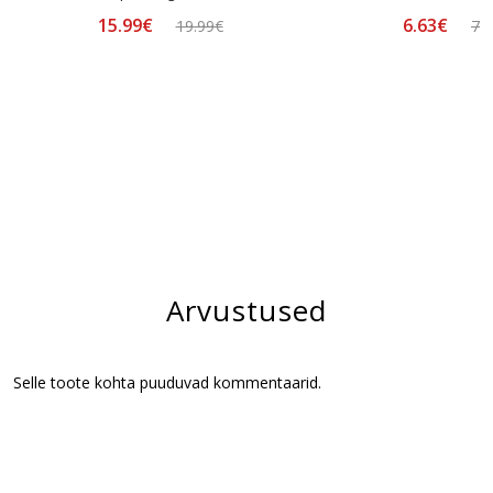
15.99€
6.63€
19.99€
7.
Arvustused
Selle toote kohta puuduvad kommentaarid.