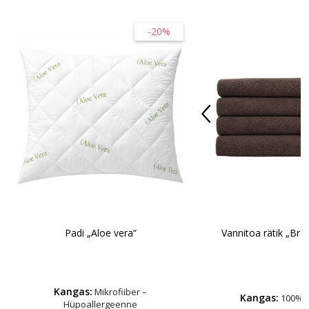
-20%
Padi „Aloe vera“
Vannitoa rätik „Bro
Kangas:
Mikrofiiber –
Kangas:
100% p
Hüpoallergeenne