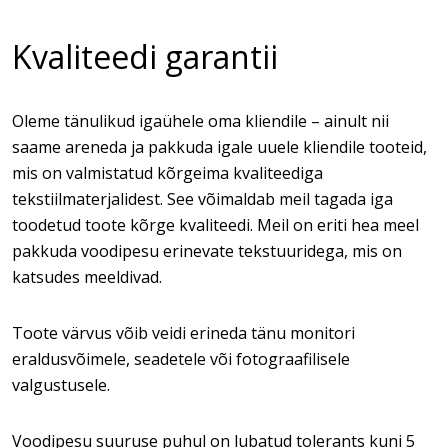
Kvaliteedi garantii
Oleme tänulikud igaühele oma kliendile – ainult nii
saame areneda ja pakkuda igale uuele kliendile tooteid,
mis on valmistatud kõrgeima kvaliteediga
tekstiilmaterjalidest. See võimaldab meil tagada iga
toodetud toote kõrge kvaliteedi. Meil on eriti hea meel
pakkuda voodipesu erinevate tekstuuridega, mis on
katsudes meeldivad.
Toote värvus võib veidi erineda tänu monitori
eraldusvõimele, seadetele või fotograafilisele
valgustusele.
Voodipesu suuruse puhul on lubatud tolerants kuni 5