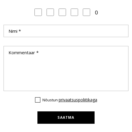
0
privaatsuspoliitikaga
Nõustun
SAATMA