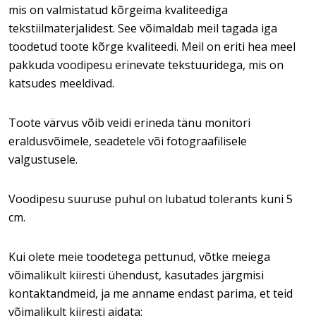
mis on valmistatud kõrgeima kvaliteediga
tekstiilmaterjalidest. See võimaldab meil tagada iga
toodetud toote kõrge kvaliteedi. Meil on eriti hea meel
pakkuda voodipesu erinevate tekstuuridega, mis on
katsudes meeldivad.
Toote värvus võib veidi erineda tänu monitori
eraldusvõimele, seadetele või fotograafilisele
valgustusele.
Voodipesu suuruse puhul on lubatud tolerants kuni 5
cm.
Kui olete meie toodetega pettunud, võtke meiega
võimalikult kiiresti ühendust, kasutades järgmisi
kontaktandmeid, ja me anname endast parima, et teid
võimalikult kiiresti aidata: