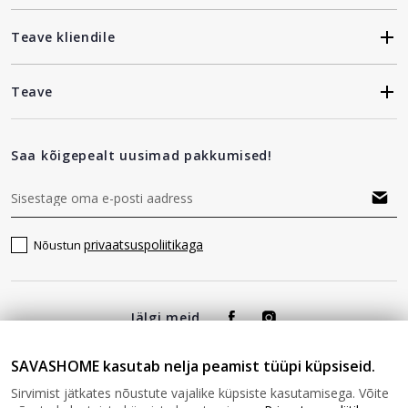
Teave kliendile
Teave
Saa kõigepealt uusimad pakkumised!
privaatsuspoliitikaga
Nõustun
Jälgi meid
SAVASHOME kasutab nelja peamist tüüpi küpsiseid.
Sirvimist jätkates nõustute vajalike küpsiste kasutamisega. Võite