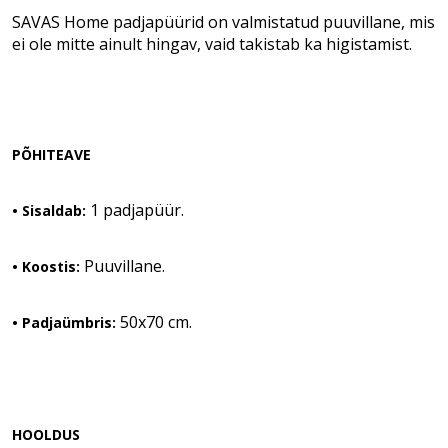
SAVAS Home padjapüürid on valmistatud puuvillane, mis
ei ole mitte ainult hingav, vaid takistab ka higistamist.
PÕHITEAVE
1 padjapüür.
•
Sisaldab:
Puuvillane.
• Koostis:
50x70 cm.
• Padjaümbris:
HOOLDUS