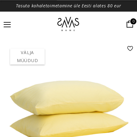
Tasuta kohaletoimetamine üle Eesti alates 80 eur
0
VÄLJA
MÜÜDUD