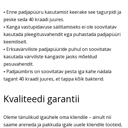
Enne padjapüüru kasutamist keerake see tagurpidi ja
•
peske seda 40 kraadi juures.
Kanga vastupidavuse säilitamiseks ei ole soovitatav
•
kasutada pleegitusvahendit ega puhastada padjapüüri
keemiliselt.
Erksavärviliste padjapüüride puhul on soovitatav
•
kasutada värviliste kangaste jaoks mõeldud
pesuvahendit.
Padjaümbris on soovitatav pesta iga kahe nädala
•
tagant 40 kraadi juures, et tappa kõik bakterid.
Kvaliteedi garantii
Oleme tänulikud igaühele oma kliendile – ainult nii
saame areneda ja pakkuda igale uuele kliendile tooteid,