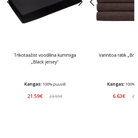
Trikotaažist voodilina kummiga
Vannitoa rätik „Bro
„Black jersey“
Kangas:
Kangas:
100% puuvill
100% p
21.59€
6.63€
23.99€
7.