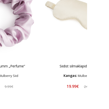
ekumm „Perfume“
Siidist silmaklapid "Cream"
Kangas:
ulberry Siid
Mulberry Siid
€
19.99€
9.99€
24.99€