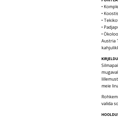
• Komple
• Koosti
• Tekiko
• Padjap
• Ökoloo
Austria 
kahjulik
KIRJELD
Silmapai
mugavalt
lillemus
meie lina
Rohkem v
valida s
HOOLDUS