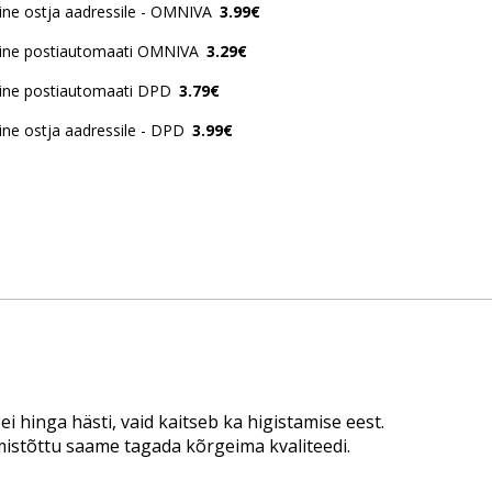
ne ostja aadressile - OMNIVA
3.99€
ine postiautomaati OMNIVA
3.29€
ine postiautomaati DPD
3.79€
ne ostja aadressile - DPD
3.99€
i hinga hästi, vaid kaitseb ka higistamise eest.
istõttu saame tagada kõrgeima kvaliteedi.