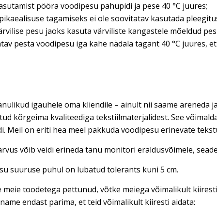
asutamist pööra voodipesu pahupidi ja pese 40 °C juures;
pikaealisuse tagamiseks ei ole soovitatav kasutada pleegitu
ärvilise pesu jaoks kasuta värviliste kangastele mõeldud pes
atav pesta voodipesu iga kahe nädala tagant 40 °C juures, et
nulikud igaühele oma kliendile – ainult nii saame areneda ja
tud kõrgeima kvaliteediga tekstiilmaterjalidest. See võimal
di. Meil on eriti hea meel pakkuda voodipesu erinevate teks
rvus võib veidi erineda tänu monitori eraldusvõimele, seadet
u suuruse puhul on lubatud tolerants kuni 5 cm.
e meie toodetega pettunud, võtke meiega võimalikult kiires
name endast parima, et teid võimalikult kiiresti aidata: