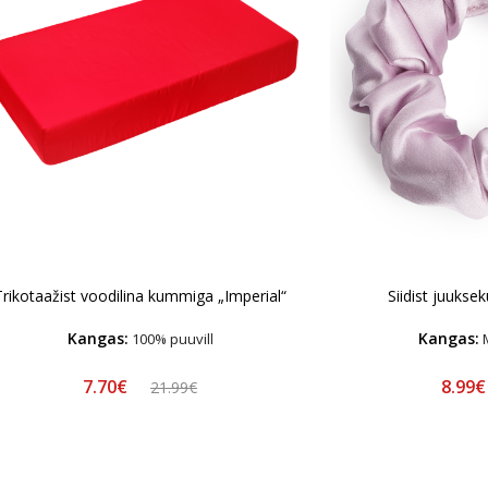
Trikotaažist voodilina kummiga „Imperial“
Siidist juuks
Kangas:
Kangas:
100% puuvill
M
7.70€
8.99
21.99€