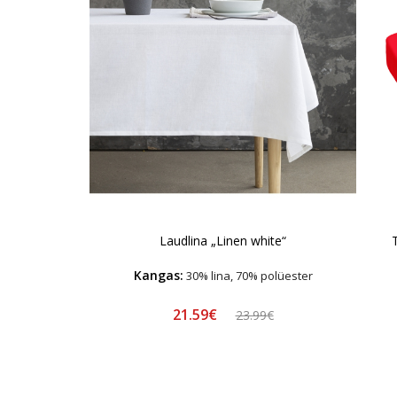
Laudlina „Linen white“
Kangas:
30% lina, 70% polüester
21.59€
23.99€