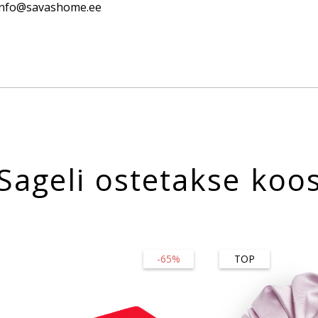
 info@savashome.ee
Sageli ostetakse koo
-65%
TOP