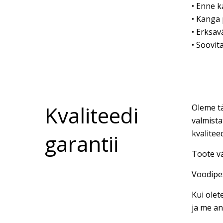
• Enne k
• Kanga 
• Erksav
• Soovit
Kvaliteedi
Oleme tä
valmista
kvalitee
garantii
Toote vä
Voodipes
Kui olet
ja me an