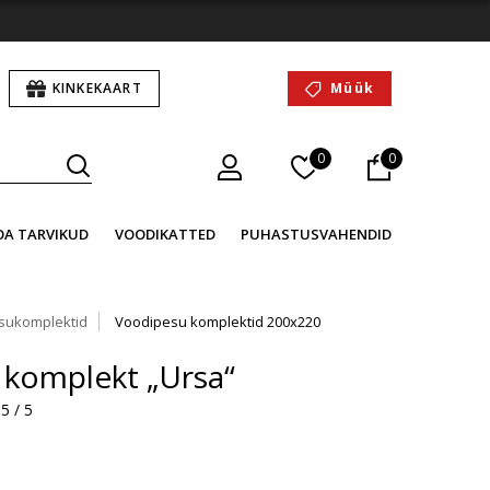
KINKEKAART
Müük
0
0
OA TARVIKUD
VOODIKATTED
PUHASTUSVAHENDID
sukomplektid
Voodipesu komplektid 200x220
komplekt „Ursa“
5 / 5