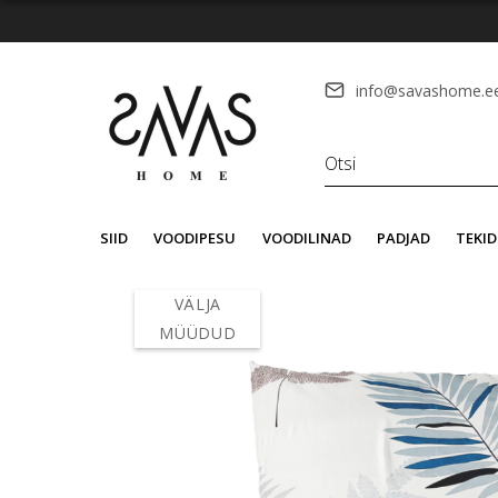
info@savashome.e
SIID
VOODIPESU
VOODILINAD
PADJAD
TEKID
VÄLJA
MÜÜDUD