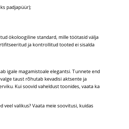
üks padjapüür);
ud ökoloogiline standard, mille töötasid välja
tifitseeritud ja kontrollitud tooted ei sisalda
lisab igale magamistoale elegantsi. Tunnete end
 valge taust rõhutab kevadisi aktsente ja
erviku. Kui soovid vaheldust toonides, vaata ka
 veel valikus? Vaata meie soovitusi, kuidas