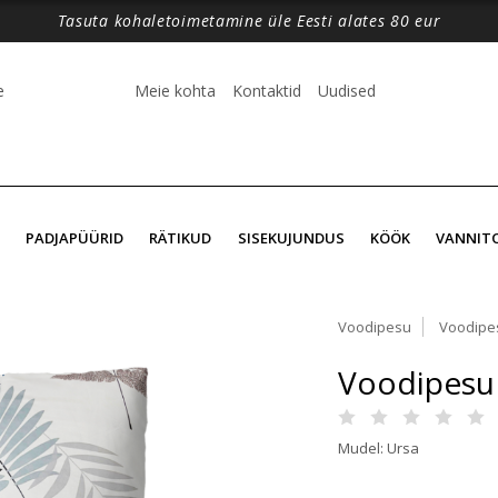
Tasuta kohaletoimetamine üle Eesti alates 80 eur
e
Meie kohta
Kontaktid
Uudised
PADJAPÜÜRID
RÄTIKUD
SISEKUJUNDUS
KÖÖK
VANNIT
Voodipesu
Voodipe
Voodipesu 
Mudel: Ursa