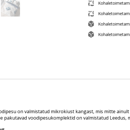
Kohaletoimetami
Kohaletoimetam
Kohaletoimetam
Kohaletoimetami
dipesu on valmistatud mikrokiust kangast, mis mitte ainult e
ie pakutavad voodipesukomplektid on valmistatud Leedus, m
VE