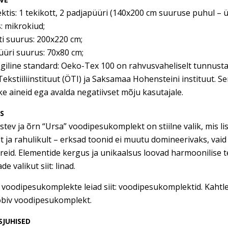
ktis: 1 tekikott, 2 padjapüüri (140x200 cm suuruse puhul – 
s: mikrokiud;
ti suurus: 200x220 cm;
üüri suurus: 70x80 cm;
giline standard: Oeko-Tex 100 on rahvusvaheliselt tunnustat
Tekstiiliinstituut (ÖTI) ja Saksamaa Hohensteini instituut. Ser
ke aineid ega avalda negatiivset mõju kasutajale.
US
stev ja õrn “Ursa” voodipesukomplekt on stiilne valik, mis 
 ja rahulikult – erksad toonid ei muutu domineerivaks, vaid
treid. Elementide kergus ja unikaalsus loovad harmoonilise t
de valikut siit: linad.
oodipesukomplekte leiad siit: voodipesukomplektid. Kahtled
obiv voodipesukomplekt.
JUHISED