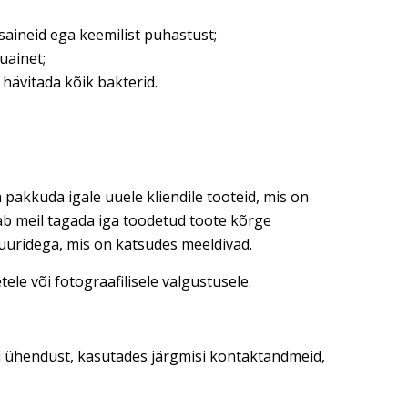
saineid ega keemilist puhastust;
uainet;
 hävitada kõik bakterid.
 pakkuda igale uuele kliendile tooteid, mis on
dab meil tagada iga toodetud toote kõrge
tuuridega, mis on katsudes meeldivad.
ele või fotograafilisele valgustusele.
ti ühendust, kasutades järgmisi kontaktandmeid,