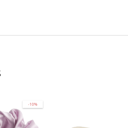
s
-10%
-20