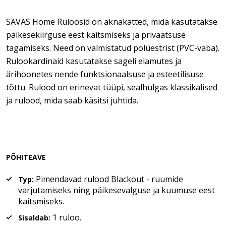
SAVAS Home Ruloosid on aknakatted, mida kasutatakse
päikesekiirguse eest kaitsmiseks ja privaatsuse
tagamiseks. Need on valmistatud polüestrist (PVC-vaba).
Rulookardinaid kasutatakse sageli elamutes ja
ärihoonetes nende funktsionaalsuse ja esteetilisuse
tõttu. Rulood on erinevat tüüpi, sealhulgas klassikalised
ja rulood, mida saab käsitsi juhtida.
PÕHITEAVE
Pimendavad rulood Blackout - ruumide
Typ:
varjutamiseks ning päikesevalguse ja kuumuse eest
kaitsmiseks.
1 ruloo.
Sisaldab: