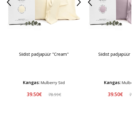
Siidist padjapüür "Cream"
Siidist padjapüür 
Kangas:
Kangas:
Mulberry Siid
Mulberr
39.50€
39.50€
78.99€
78