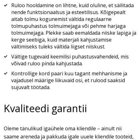
Ruloo hooldamine on lihtne, kuid oluline, et säilitada
nende funktsionaalsus ja esteetilisus. Kõigepealt
aitab tolmu kogunemist vältida regulaarne
tolmupuhastus tolmuimejaga või pehme harjaga
tolmuimejaga. Plekke saab eemaldada niiske lapiga ja
kerge seebiga, kuid materjali kahjustamise
vältimiseks tuleks vältida liigset niiskust.
Vältige tugevaid keemilisi puhastusvahendeid, mis
võivad ruloo pinda kahjustada.
Kontrollige kord paari kuu tagant mehhanisme ja
vajadusel määrige liikuvaid osi, et rulood saaksid
sujuvalt töötada.
Kvaliteedi garantii
Oleme tänulikud igaühele oma kliendile – ainult nii
saame areneda ja pakkuda igale uuele kliendile tooteid,