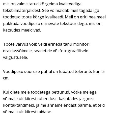
mis on valmistatud kõrgeima kvaliteediga
tekstiilmaterjalidest. See võimaldab meil tagada iga
toodetud toote kõrge kvaliteedi. Meil on eriti hea meel
pakkuda voodipesu erinevate tekstuuridega, mis on
katsudes meeldivad.
Toote värvus võib veidi erineda tänu monitori
eraldusvõimele, seadetele või fotograafilisele
valgustusele.
Voodipesu suuruse puhul on lubatud tolerants kuni 5
cm.
Kui olete meie toodetega pettunud, võtke meiega
võimalikult kiiresti ühendust, kasutades järgmisi
kontaktandmeid, ja me anname endast parima, et teid
võimalikult kiiresti aidata: