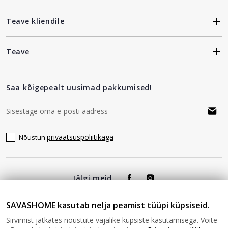
Teave kliendile
Teave
Saa kõigepealt uusimad pakkumised!
privaatsuspoliitikaga
Nõustun
Jälgi meid
SAVASHOME kasutab nelja peamist tüüpi küpsiseid.
Sirvimist jätkates nõustute vajalike küpsiste kasutamisega. Võite