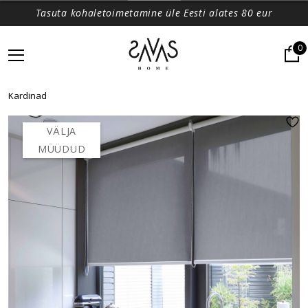
Tasuta kohaletoimetamine üle Eesti alates 80 eur
0
Kardinad
VÄLJA
MÜÜDUD