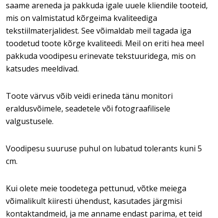
saame areneda ja pakkuda igale uuele kliendile tooteid,
mis on valmistatud kõrgeima kvaliteediga
tekstiilmaterjalidest. See võimaldab meil tagada iga
toodetud toote kõrge kvaliteedi. Meil on eriti hea meel
pakkuda voodipesu erinevate tekstuuridega, mis on
katsudes meeldivad.
Toote värvus võib veidi erineda tänu monitori
eraldusvõimele, seadetele või fotograafilisele
valgustusele.
Voodipesu suuruse puhul on lubatud tolerants kuni 5
cm.
Kui olete meie toodetega pettunud, võtke meiega
võimalikult kiiresti ühendust, kasutades järgmisi
kontaktandmeid, ja me anname endast parima, et teid