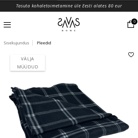
Tasuta kohaletoimetamine üle Eesti alates 80 eur
0
Sisekujundus
Pleedid
VÄLJA
MÜÜDUD