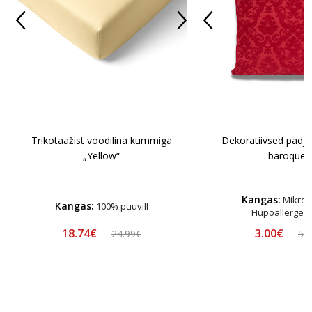
Trikotaažist voodilina kummiga
Dekoratiivsed padj
„Yellow“
baroque"
Kangas:
Mikrofi
Kangas:
100% puuvill
Hüpoallergee
18.74€
3.00€
24.99€
5.