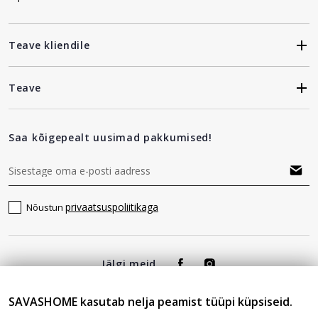
Teave kliendile
Teave
Saa kõigepealt uusimad pakkumised!
privaatsuspoliitikaga
Nõustun
Jälgi meid
SAVASHOME kasutab nelja peamist tüüpi küpsiseid.