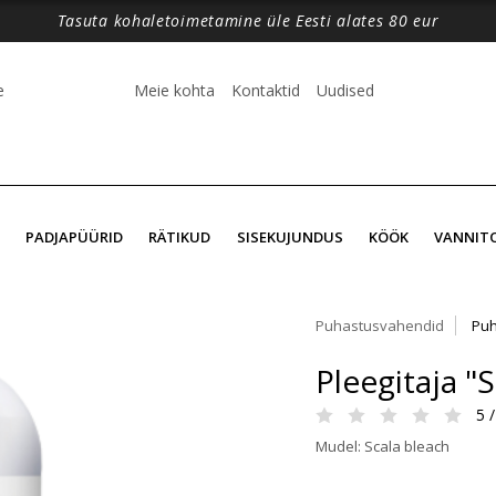
Tasuta kohaletoimetamine üle Eesti alates 80 eur
e
Meie kohta
Kontaktid
Uudised
PADJAPÜÜRID
RÄTIKUD
SISEKUJUNDUS
KÖÖK
VANNIT
Puhastusvahendid
Puh
Pleegitaja "
5 /
Mudel: Scala bleach