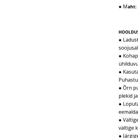
● M
aht:
HOOLDU
● Ladust
soojusal
● Kohape
ühilduvu
● Kasuta
Puhastus
● Õrn pu
plekid j
● Loputa
eemaldad
● Välti
vältige 
● Järgig