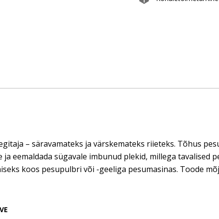
gitaja – säravamateks ja värskemateks riieteks. Tõhus pesu
 ja eemaldada sügavale imbunud plekid, millega tavalised p
seks koos pesupulbri või -geeliga pesumasinas. Toode mõj
VE