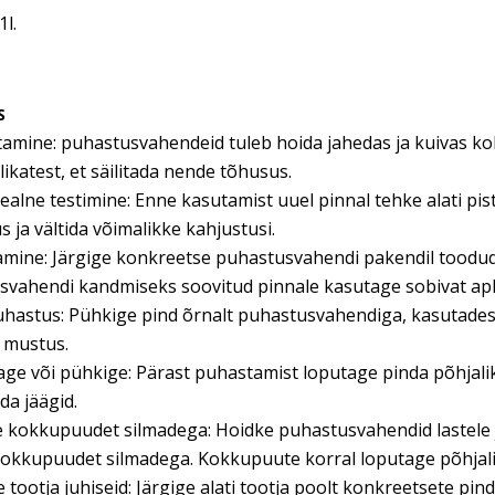
1l.
S
amine: puhastusvahendeid tuleb hoida jahedas ja kuivas ko
likatest, et säilitada nende tõhusus.
alne testimine: Enne kasutamist uuel pinnal tehke alati pis
s ja vältida võimalikke kahjustusi.
mine: Järgige konkreetse puhastusvahendi pakendil toodud 
vahendi kandmiseks soovitud pinnale kasutage sobivat aplik
hastus: Pühkige pind õrnalt puhastusvahendiga, kasutades va
a mustus.
ge või pühkige: Pärast puhastamist loputage pinda põhjaliku
a jäägid.
ge kokkupuudet silmadega: Hoidke puhastusvahendid lastel
kokkupuudet silmadega. Kokkupuute korral loputage põhjali
e tootja juhiseid: Järgige alati tootja poolt konkreetsete p