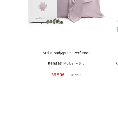
Siidist padjapüür "Perfume"
Kangas:
K
Mulberry Siid
39.50€
78.99€