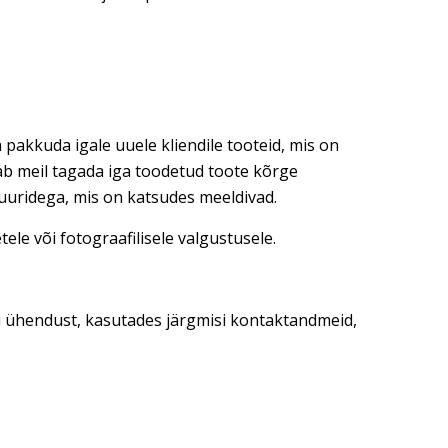
 pakkuda igale uuele kliendile tooteid, mis on
dab meil tagada iga toodetud toote kõrge
tuuridega, mis on katsudes meeldivad.
ele või fotograafilisele valgustusele.
ti ühendust, kasutades järgmisi kontaktandmeid,