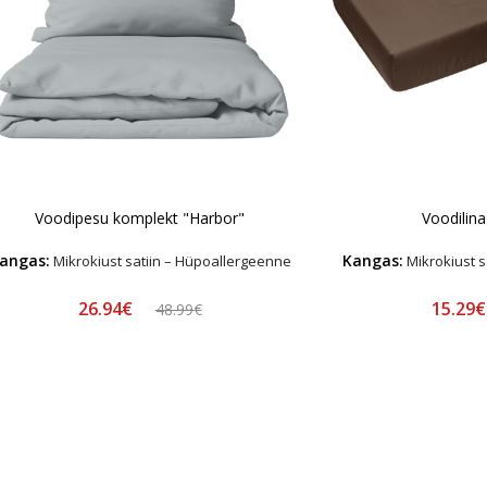
Voodipesu komplekt "Harbor"
Voodilina
angas:
Kangas:
Mikrokiust satiin – Hüpoallergeenne
Mikrokiust s
26.94€
15.29
48.99€