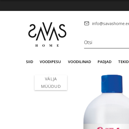
info@savashome.e
SIID
VOODIPESU
VOODILINAD
PADJAD
TEKID
VÄLJA
MÜÜDUD