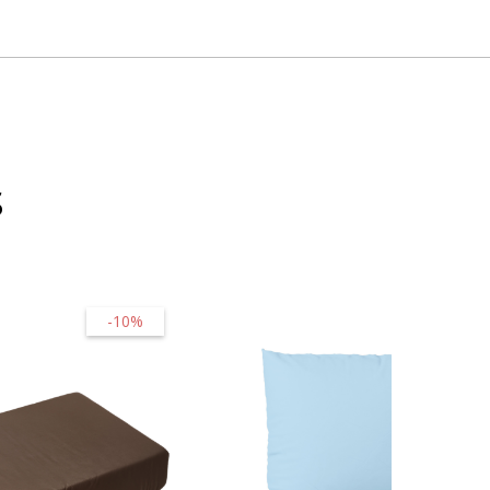
s
-10%
-45