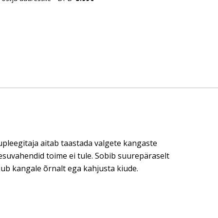
pleegitaja aitab taastada valgete kangaste
esuvahendid toime ei tule. Sobib suurepäraselt
ub kangale õrnalt ega kahjusta kiude.