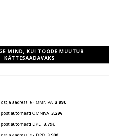
GE MIND, KUI TOODE MUUTUB
KÄTTESAADAVAKS
ostja aadressile - OMNIVA
3.99€
 postiautomaati OMNIVA
3.29€
 postiautomaati DPD
3.79€
ostja aadressile - DPD
3.99€