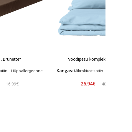
 „Brunette“
Voodipesu komplekt "Blizzard"
Kangas:
atiin – Hüpoallergeenne
Mikrokiust satiin – Hüpoallerge
€
26.94€
16.99€
48.99€