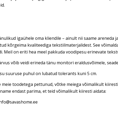
id.
nulikud igaühele oma kliendile – ainult nii saame areneda ja
tud kõrgeima kvaliteediga tekstiilmaterjalidest. See võimal
di. Meil on eriti hea meel pakkuda voodipesu erinevate teks
rvus võib veidi erineda tänu monitori eraldusvõimele, seadet
u suuruse puhul on lubatud tolerants kuni 5 cm.
e meie toodetega pettunud, võtke meiega võimalikult kiires
name endast parima, et teid võimalikult kiiresti aidata:
 info@savashome.ee