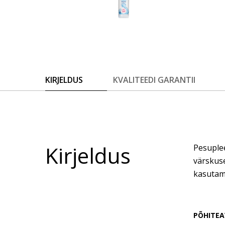
KIRJELDUS
KVALITEEDI GARANTII
Kirjeldus
Pesuplee
värskuse
kasutami
PÕHITEA