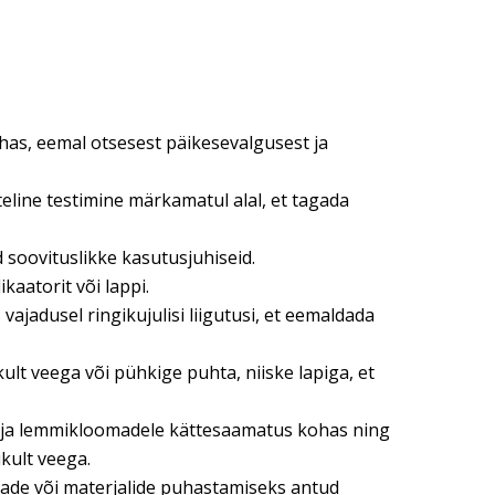
has, eemal otsesest päikesevalgusest ja
teline testimine märkamatul alal, et tagada
soovituslikke kasutusjuhiseid.
aatorit või lappi.
jadusel ringikujulisi liigutusi, et eemaldada
lt veega või pühkige puhta, niiske lapiga, et
e ja lemmikloomadele kättesaamatus kohas ning
kult veega.
indade või materjalide puhastamiseks antud