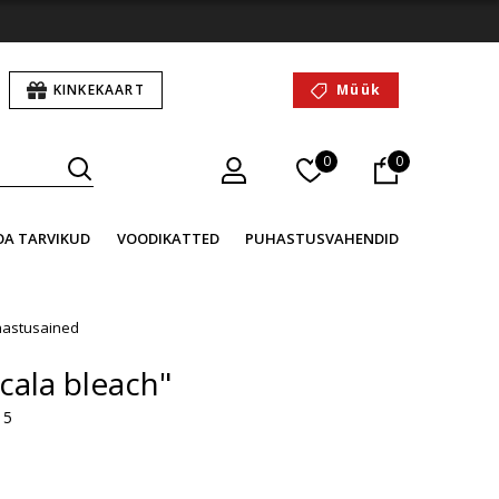
KINKEKAART
Müük
0
0
OA TARVIKUD
VOODIKATTED
PUHASTUSVAHENDID
astusained
Scala bleach"
 5