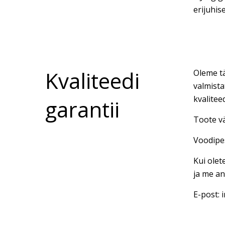
erijuhise
Kvaliteedi
Oleme tä
valmista
kvalitee
garantii
Toote vä
Voodipes
Kui olet
ja me an
E-post: