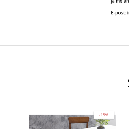
ja me an
E-post:
-15%