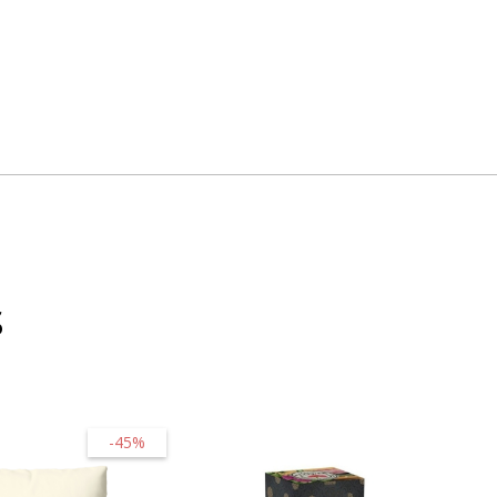
s
-45%