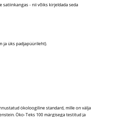
 satiinkangas - nii võiks kirjeldada seda
m ja üks padjapüürileht).
nustatud ökoloogiline standard, mille on välja
ohenstein. Öko-Teks 100 märgisega testitud ja