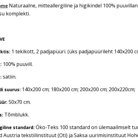
Naturaalne, mitteallergiline ja higikindel 100% puuvillane
ome
su komplekti.
VE
1 tekikott, 2 padjapüüri. (üks padjapüürileht 140x200 c
ktis:
100% puuvill.
s:
satiin.
:
140x200 cm; 180x200 cm; 200x200 cm; 200x220cm;
di suurus:
50x70 cm.
üür:
Tõmblukk.
s:
Öko-Teks 100 standard on ülemaailmselt tun
giline standard:
 Austria tekstiilinstituut (Oti) ja Saksa uurimisinstituut H