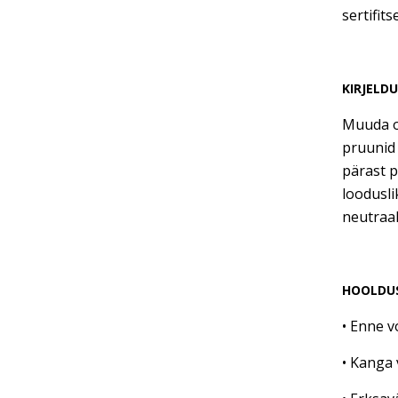
sertifit
KIRJELD
Muuda o
pruunid
pärast p
loodusli
neutraa
HOOLDU
• Enne v
• Kanga 