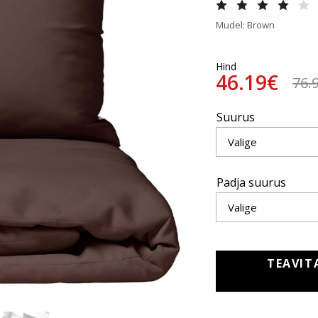
Mudel: Brown
Hind
46.19€
76.
Suurus
Padja suurus
TEAVIT