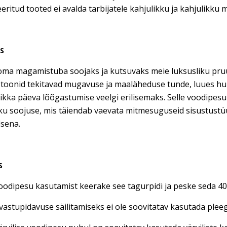
seeritud tooted ei avalda tarbijatele kahjulikku ja kahjulikku 
US
ma magamistuba soojaks ja kutsuvaks meie luksusliku pru
 toonid tekitavad mugavuse ja maaläheduse tunde, luues hu
ikka päeva lõõgastumise veelgi erilisemaks. Selle voodipes
ku soojuse, mis täiendab vaevata mitmesuguseid sisustustü
lsena.
S
oodipesu kasutamist keerake see tagurpidi ja peske seda 40 
vastupidavuse säilitamiseks ei ole soovitatav kasutada plee