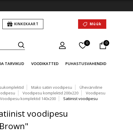
KINKEKAART
Müük
0
0
OA TARVIKUD
VOODIKATTED
PUHASTUSVAHENDID
sukomplektid
Mako satiin voodipesu
Ühevärviline
oodipesu
Voodipesu komplektid 200x220
Voodipesu
Voodipesu komplektid 140x200
Satiinist voodipesu
tiinist voodipesu
"Brown"