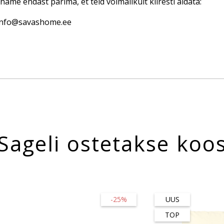
name endast parima, et teid võimalikult kiiresti aidata:
 info@savashome.ee
Sageli ostetakse koo
-25%
UUS
TOP