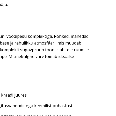
mõju.
uni voodipesu komplektiga. Rohked, mahedad
base ja rahulikku atmosfääri, mis muudab
ukomplekti sügavpruun toon lisab teie ruumile
üpe. Mitmekülgne värv toimib ideaalse
kraadi juures.
gitusvahendit ega keemilist puhastust.