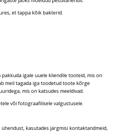
 kangaste jaoks mõeldud pesuvahendit.
res, et tappa kõik bakterid.
 pakkuda igale uuele kliendile tooteid, mis on
dab meil tagada iga toodetud toote kõrge
tuuridega, mis on katsudes meeldivad.
ele või fotograafilisele valgustusele.
ti ühendust, kasutades järgmisi kontaktandmeid,