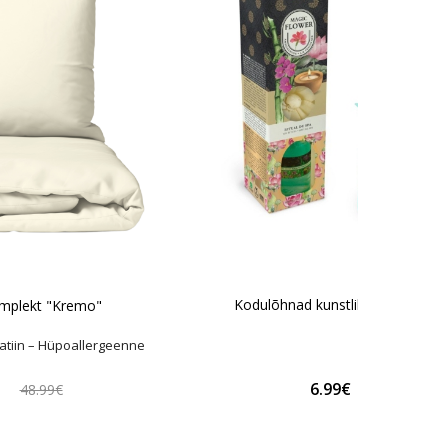
Kodulõhnad kunstlillega "Spa"
mplekt "Kremo"
atiin – Hüpoallergeenne
€
6.99€
48.99€