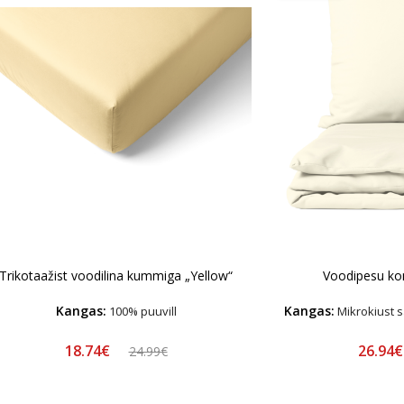
Trikotaažist voodilina kummiga „Yellow“
Voodipesu ko
Kangas:
Kangas:
100% puuvill
Mikrokiust s
18.74€
26.94
24.99€