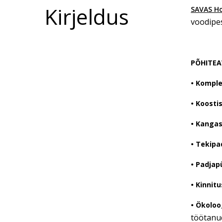
Kirjeldus
SAVAS H
voodipe
PÕHITEA
• Komple
• Koosti
• Kangas
• Tekipa
• Padjap
• Kinnitu
• Ökoloo
töötanud