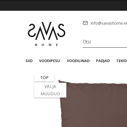
info@savashome.e
SIID
VOODIPESU
VOODILINAD
PADJAD
TEKID
TOP
VÄLJA
MÜÜDUD