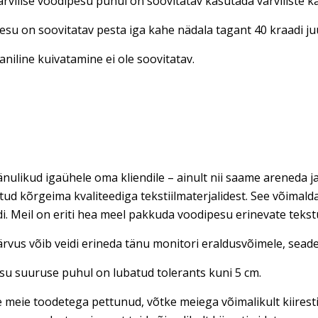
ärvilise voodipesu puhul on soovitatav kasutada värviliste
esu on soovitatav pesta iga kahe nädala tagant 40 kraadi juu
niline kuivatamine ei ole soovitatav.
nulikud igaühele oma kliendile – ainult nii saame areneda ja
tud kõrgeima kvaliteediga tekstiilmaterjalidest. See võimal
di. Meil on eriti hea meel pakkuda voodipesu erinevate teks
rvus võib veidi erineda tänu monitori eraldusvõimele, seadet
u suuruse puhul on lubatud tolerants kuni 5 cm.
e meie toodetega pettunud, võtke meiega võimalikult kiires