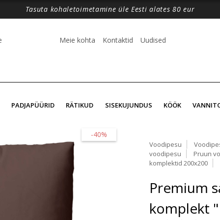
Tasuta kohaletoimetamine üle Eesti alates 80 eur
e
Meie kohta
Kontaktid
Uudised
PADJAPÜÜRID
RÄTIKUD
SISEKUJUNDUS
KÖÖK
VANNIT
-40%
Voodipesu
Voodipe
voodipesu
Pruun v
komplektid 200x200
Premium sa
komplekt 