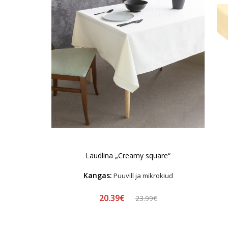
Laudlina „Creamy square“
Kangas:
Puuvill ja mikrokiud
20.39€
23.99€