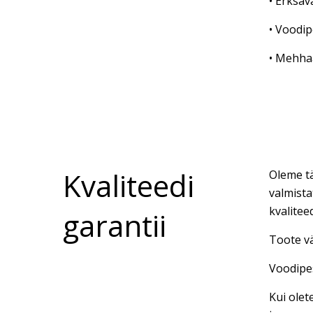
• Erksav
• Voodip
• Mehhaa
Kvaliteedi
Oleme tä
valmista
kvalitee
garantii
Toote vä
Voodipes
Kui olet