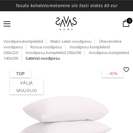
Tasuta kohaletoimetamine üle Eesti alates 80 eur
0
Voodipesukomplektid
Mako satiin voodipesu
Ühevärviline
voodipesu
Roosa voodipesu
Voodipesu komplektid
200x220
Voodipesu komplektid 200x200
Voodipesu komplektid
140x200
Satiinist voodipesu
TOP
-40%
VÄLJA
MÜÜDUD