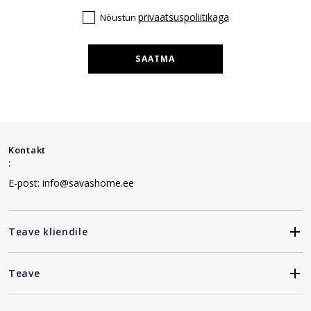
privaatsuspoliitikaga
Nõustun
SAATMA
Kontakt
:
E-post: info@savashome.ee
Teave kliendile
Teave