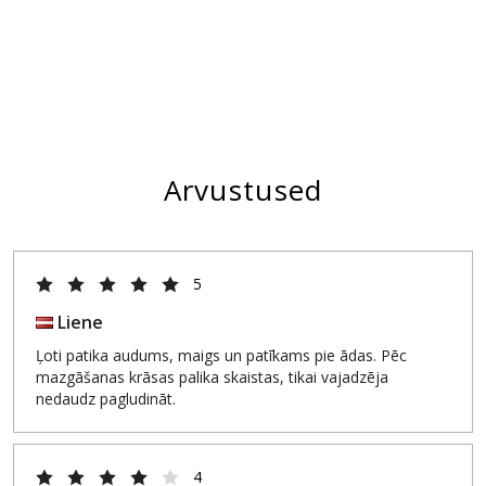
Arvustused
5
Liene
Ļoti patika audums, maigs un patīkams pie ādas. Pēc
mazgāšanas krāsas palika skaistas, tikai vajadzēja
nedaudz pagludināt.
4