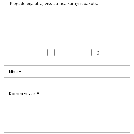
Piegāde bija ātra, viss atnāca kārtīgi iepakots.
0