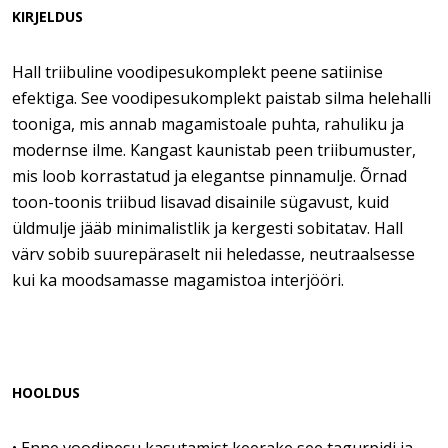
KIRJELDUS
Hall triibuline voodipesukomplekt peene satiinise
efektiga. See voodipesukomplekt paistab silma helehalli
tooniga, mis annab magamistoale puhta, rahuliku ja
modernse ilme. Kangast kaunistab peen triibumuster,
mis loob korrastatud ja elegantse pinnamulje. Õrnad
toon-toonis triibud lisavad disainile sügavust, kuid
üldmulje jääb minimalistlik ja kergesti sobitatav. Hall
värv sobib suurepäraselt nii heledasse, neutraalsesse
kui ka moodsamasse magamistoa interjööri.
HOOLDUS