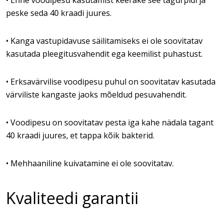
• Enne voodipesu kasutamist keerake see tagurpidi ja
peske seda 40 kraadi juures.
• Kanga vastupidavuse säilitamiseks ei ole soovitatav
kasutada pleegitusvahendit ega keemilist puhastust.
• Erksavärvilise voodipesu puhul on soovitatav kasutada
värviliste kangaste jaoks mõeldud pesuvahendit.
• Voodipesu on soovitatav pesta iga kahe nädala tagant
40 kraadi juures, et tappa kõik bakterid.
• Mehhaaniline kuivatamine ei ole soovitatav.
Kvaliteedi garantii