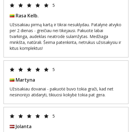
5
Rasa Kelb.
Užsisakiau pirmą kartą ir tikrai nesuklydau. Patalynė atvyko
per 2 dienas - greičiau nei tikėjausi. Pakuotė labai
tvarkinga, audeklas neatrodė sulamžytas. Medžiaga
minkšta, natūrali. Šeima patenkinta, netrukus užsisakysiu ir
kitus komplektus!
5
Martyna
Užsisakiau dovanai - pakuotė buvo tokia graži, kad net
nesinorėjo atidaryti, tikiuosi kokybė tokia pat gera.
5
Jolanta