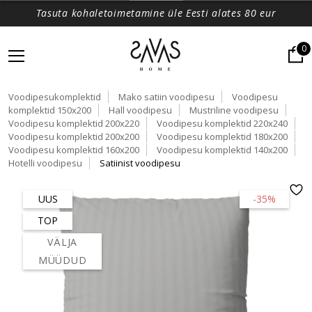
Tasuta kohaletoimetamine üle Eesti alates 80 eur
0
Voodipesukomplektid
Mako satiin voodipesu
Voodipesu
komplektid 150x200
Hall voodipesu
Mustriline voodipesu
Voodipesu komplektid 200x220
Voodipesu komplektid 220x240
Voodipesu komplektid 200x200
Voodipesu komplektid 180x200
Voodipesu komplektid 160x200
Voodipesu komplektid 140x200
Hotelli voodipesu
Satiinist voodipesu
UUS
-35%
TOP
VÄLJA
MÜÜDUD