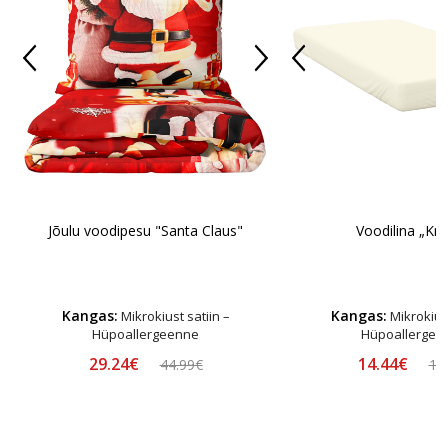
Jõulu voodipesu "Santa Claus"
Voodilina „Kr
Kangas:
Kangas:
Mikrokiust satiin –
Mikrokiust
Hüpoallergeenne
Hüpoallergee
29.24€
14.44€
44.99€
16