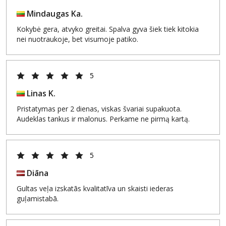
Mindaugas Ka.
Kokybė gera, atvyko greitai. Spalva gyva šiek tiek kitokia
nei nuotraukoje, bet visumoje patiko.
5
Linas K.
Pristatymas per 2 dienas, viskas švariai supakuota.
Audeklas tankus ir malonus. Perkame ne pirmą kartą.
5
Diāna
Gultas veļa izskatās kvalitatīva un skaisti iederas
guļamistabā.