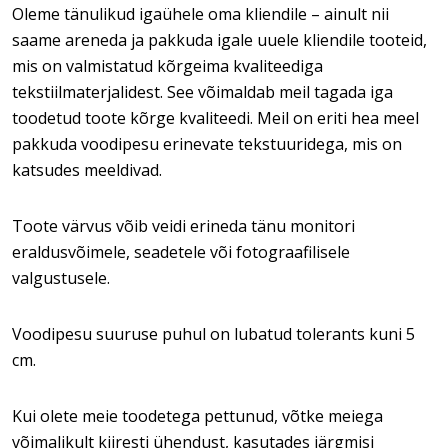
Oleme tänulikud igaühele oma kliendile – ainult nii
saame areneda ja pakkuda igale uuele kliendile tooteid,
mis on valmistatud kõrgeima kvaliteediga
tekstiilmaterjalidest. See võimaldab meil tagada iga
toodetud toote kõrge kvaliteedi. Meil on eriti hea meel
pakkuda voodipesu erinevate tekstuuridega, mis on
katsudes meeldivad.
Toote värvus võib veidi erineda tänu monitori
eraldusvõimele, seadetele või fotograafilisele
valgustusele.
Voodipesu suuruse puhul on lubatud tolerants kuni 5
cm.
Kui olete meie toodetega pettunud, võtke meiega
võimalikult kiiresti ühendust, kasutades järgmisi