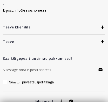
:
E-post: info@savashome.ee
Teave kliendile
Teave
Saa kõigepealt uusimad pakkumised!
privaatsuspoliitikaga
Nõustun
Jälgi meid