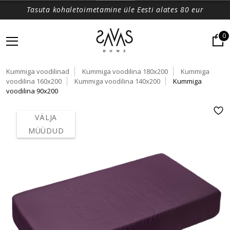
Tasuta kohaletoimetamine üle Eesti alates 80 eur
0
Kummiga voodilinad
Kummiga voodilina 180x200
Kummiga
voodilina 160x200
Kummiga voodilina 140x200
Kummiga
voodilina 90x200
VÄLJA
MÜÜDUD