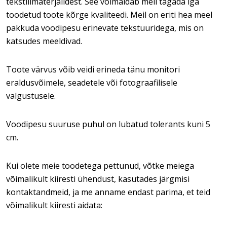
tekstiilmaterjalidest. See võimaldab meil tagada iga
toodetud toote kõrge kvaliteedi. Meil on eriti hea meel
pakkuda voodipesu erinevate tekstuuridega, mis on
katsudes meeldivad.
Toote värvus võib veidi erineda tänu monitori
eraldusvõimele, seadetele või fotograafilisele
valgustusele.
Voodipesu suuruse puhul on lubatud tolerants kuni 5
cm.
Kui olete meie toodetega pettunud, võtke meiega
võimalikult kiiresti ühendust, kasutades järgmisi
kontaktandmeid, ja me anname endast parima, et teid
võimalikult kiiresti aidata: