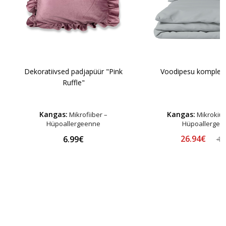
Dekoratiivsed padjapüür "Pink
Voodipesu komplekt
Ruffle"
Kangas:
Kangas:
Mikrofiiber –
Mikrokiust
Hüpoallergeenne
Hüpoallergee
26.94€
6.99€
48