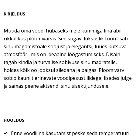
KIRJELDUS
Muuda oma voodi hubaseks meie kummiga lina abil
rikkalikus ploomivärvis. See sügav, luksuslik toon lisab
sinu magamistoale soojust ja elegantsi, luues kutsuva
atmosfääri, mis on ideaalne lõõgastumiseks. Disain
tagab kindla ja turvalise sobivuse sinu madratsile,
hoides kõik öö jooksul siledana ja paigas. Ploomivärv
sobib kaunilt erinevate voodipesustiilidega, lisades julge
ja samas peene aktsendi sinu sisekujundusele.
HOOLDUS
Enne voodilina kasutamist peske seda temperatuuril