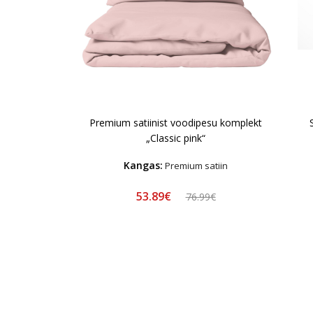
Premium satiinist voodipesu komplekt
„Classic pink“
Kangas:
Premium satiin
53.89€
76.99€