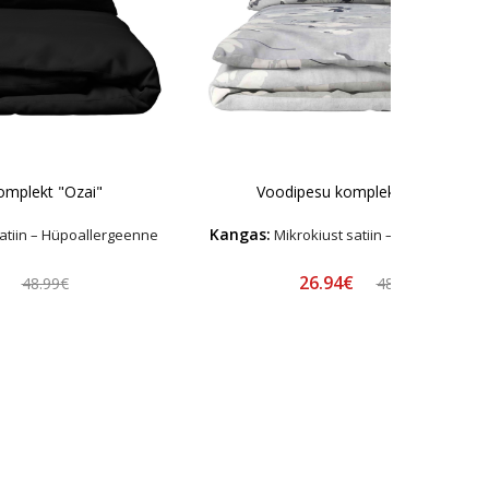
omplekt "Ozai"
Voodipesu komplekt "Drizzle"
Kangas:
atiin – Hüpoallergeenne
Mikrokiust satiin – Hüpoallerge
€
26.94€
48.99€
48.99€