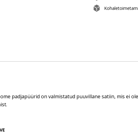
Kohaletoimetami
me padjapüürid on valmistatud puuvillane satiin, mis ei ole 
ist.
VE