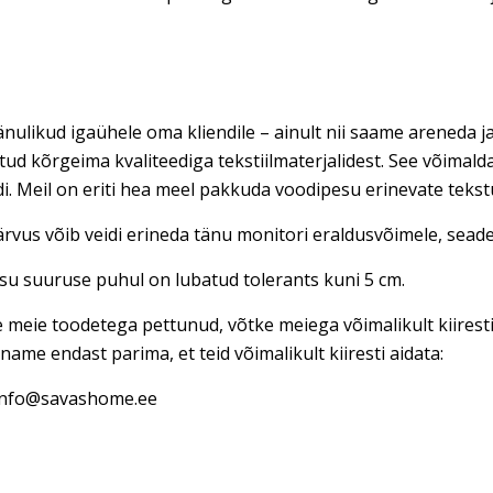
nulikud igaühele oma kliendile – ainult nii saame areneda ja
tud kõrgeima kvaliteediga tekstiilmaterjalidest. See võimal
di. Meil on eriti hea meel pakkuda voodipesu erinevate teks
rvus võib veidi erineda tänu monitori eraldusvõimele, seadet
u suuruse puhul on lubatud tolerants kuni 5 cm.
e meie toodetega pettunud, võtke meiega võimalikult kiires
name endast parima, et teid võimalikult kiiresti aidata:
 info@savashome.ee