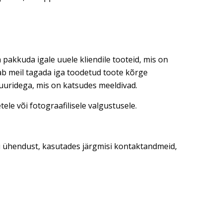
 pakkuda igale uuele kliendile tooteid, mis on
dab meil tagada iga toodetud toote kõrge
tuuridega, mis on katsudes meeldivad.
ele või fotograafilisele valgustusele.
ti ühendust, kasutades järgmisi kontaktandmeid,