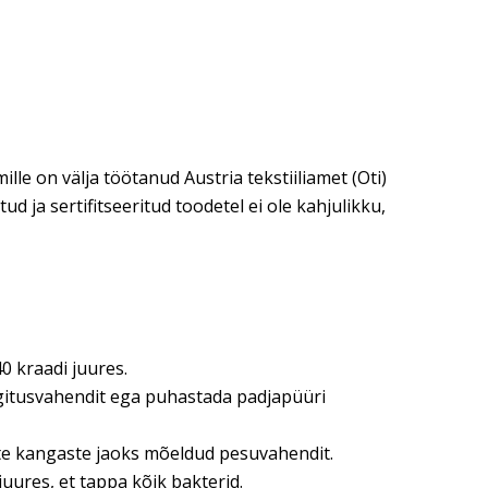
le on välja töötanud Austria tekstiiliamet (Oti)
 ja sertifitseeritud toodetel ei ole kahjulikku,
0 kraadi juures.
egitusvahendit ega puhastada padjapüüri
ste kangaste jaoks mõeldud pesuvahendit.
uures, et tappa kõik bakterid.