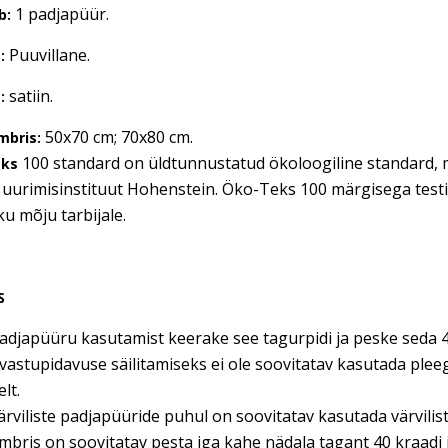
1 padjapüür.
b:
Puuvillane.
:
satiin.
:
50x70 cm; 70x80 cm.
mbris:
100 standard on üldtunnustatud ökoloogiline standard, mil
eks
 uurimisinstituut Hohenstein. Öko-Teks 100 märgisega testitud
ku mõju tarbijale.
S
adjapüüru kasutamist keerake see tagurpidi ja peske seda 4
vastupidavuse säilitamiseks ei ole soovitatav kasutada ple
lt.
ärviliste padjapüüride puhul on soovitatav kasutada värvili
bris on soovitatav pesta iga kahe nädala tagant 40 kraadi j