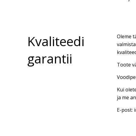
Kvaliteedi
Oleme tä
valmista
kvalitee
garantii
Toote vä
Voodipes
Kui olet
ja me an
E-post: