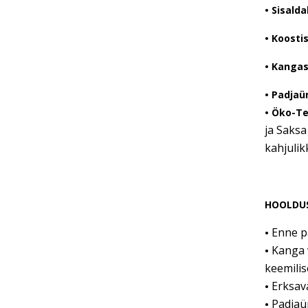
•
Sisalda
• Koostis
• Kangas
• Padjaü
• Öko-T
ja Saksa
kahjulik
HOOLDU
Enne p
•
Kanga 
•
keemilise
Erksav
•
Padjaüm
•