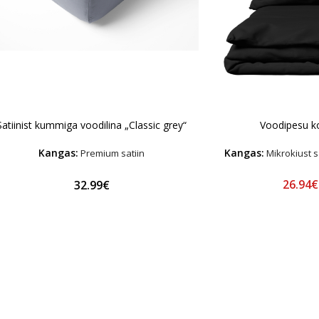
Satiinist kummiga voodilina „Classic grey“
Voodipesu k
Kangas:
Kangas:
Premium satiin
Mikrokiust s
26.94
32.99€