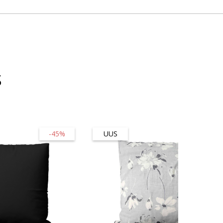
s
-45%
UUS
-45