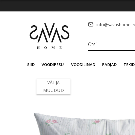
info@savashome.e
SIID
VOODIPESU
VOODILINAD
PADJAD
TEKID
VÄLJA
MÜÜDUD