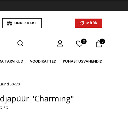
KINKEKAART
Müük
0
0
OA TARVIKUD
VOODIKATTED
PUHASTUSVAHENDID
üürid 50x70
padjapüür "Charming"
5 / 5