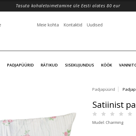
Tasuta kohaletoimetamine üle Eesti alates 80 eur
e
Meie kohta
Kontaktid
Uudised
PADJAPÜÜRID
RÄTIKUD
SISEKUJUNDUS
KÖÖK
VANNIT
Padjapüürid
Padjap
Satiinist 
Mudel: Charming