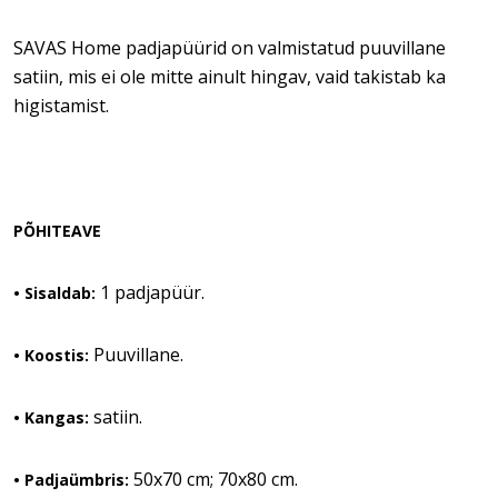
SAVAS Home padjapüürid on valmistatud puuvillane
satiin, mis ei ole mitte ainult hingav, vaid takistab ka
higistamist.
PÕHITEAVE
1 padjapüür.
•
Sisaldab:
Puuvillane.
• Koostis:
satiin.
• Kangas:
50x70 cm; 70x80 cm.
• Padjaümbris: