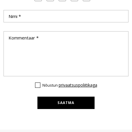
privaatsuspoliitikaga
Nõustun
SAATMA