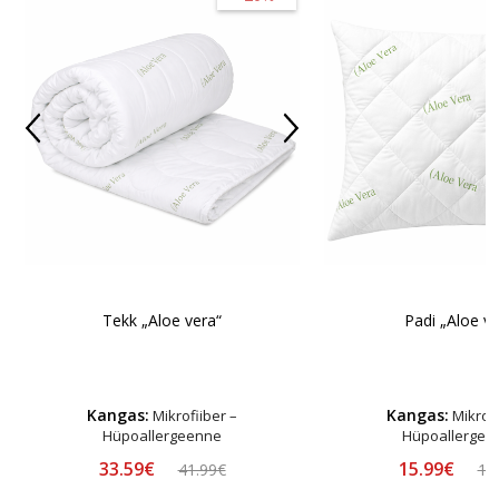
Padi „Aloe ve
Tekk „Aloe vera“
Kangas:
Kangas:
Mikrofiiber –
Mikrofi
Hüpoallergeenne
Hüpoallergee
33.59€
15.99€
41.99€
19