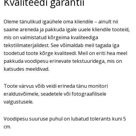
Kvaliteedi garantii
Oleme tänulikud igaühele oma kliendile – ainult nii
saame areneda ja pakkuda igale uuele kliendile tooteid,
mis on valmistatud kõrgeima kvaliteediga
tekstiilmaterjalidest. See võimaldab meil tagada iga
toodetud toote kõrge kvaliteedi. Meil on eriti hea meel
pakkuda voodipesu erinevate tekstuuridega, mis on
katsudes meeldivad.
Toote värvus võib veidi erineda tänu monitori
eraldusvõimele, seadetele või fotograafilisele
valgustusele.
Voodipesu suuruse puhul on lubatud tolerants kuni 5
cm.