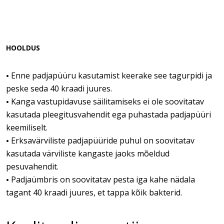
HOOLDUS
Enne padjapüüru kasutamist keerake see tagurpidi ja
•
peske seda 40 kraadi juures.
Kanga vastupidavuse säilitamiseks ei ole soovitatav
•
kasutada pleegitusvahendit ega puhastada padjapüüri
keemiliselt.
Erksavärviliste padjapüüride puhul on soovitatav
•
kasutada värviliste kangaste jaoks mõeldud
pesuvahendit.
Padjaümbris on soovitatav pesta iga kahe nädala
•
tagant 40 kraadi juures, et tappa kõik bakterid.