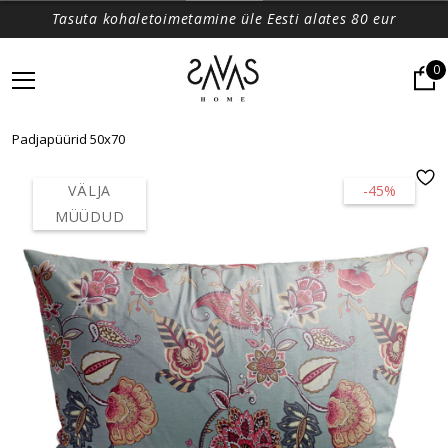
Tasuta kohaletoimetamine üle Eesti alates 80 eur
0
Padjapüürid 50x70
VÄLJA
-45%
MÜÜDUD