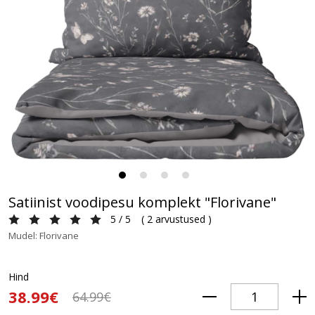
Satiinist voodipesu komplekt "Florivane"
5 / 5
(
2 arvustused
)
Mudel: Florivane
Hind
38.99€
64.99€