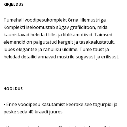
KIRJELDUS
Tumehall voodipesukomplekt õrna lillemustriga.
Komplekti iseloomustab sügav grafiiditoon, mida
kaunistavad heledad lille- ja liblikamotiivid. Taimsed
elemendid on paigutatud kergelt ja tasakaalustatult,
luues elegantse ja rahuliku üldilme. Tume taust ja
heledad detailid annavad mustrile sügavust ja erilisust.
HOOLDUS
Enne voodipesu kasutamist keerake see tagurpidi ja
•
peske seda 40 kraadi juures.