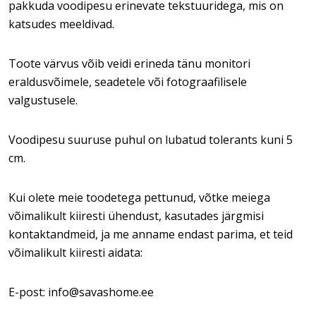
pakkuda voodipesu erinevate tekstuuridega, mis on
katsudes meeldivad.
Toote värvus võib veidi erineda tänu monitori
eraldusvõimele, seadetele või fotograafilisele
valgustusele.
Voodipesu suuruse puhul on lubatud tolerants kuni 5
cm.
Kui olete meie toodetega pettunud, võtke meiega
võimalikult kiiresti ühendust, kasutades järgmisi
kontaktandmeid, ja me anname endast parima, et teid
võimalikult kiiresti aidata:
E-post: info@savashome.ee