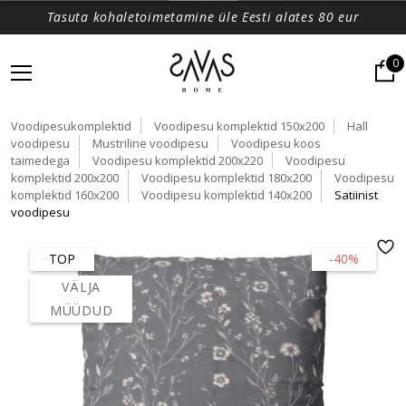
Tasuta kohaletoimetamine üle Eesti alates 80 eur
0
Voodipesukomplektid
Voodipesu komplektid 150x200
Hall
voodipesu
Mustriline voodipesu
Voodipesu koos
taimedega
Voodipesu komplektid 200x220
Voodipesu
komplektid 200x200
Voodipesu komplektid 180x200
Voodipesu
komplektid 160x200
Voodipesu komplektid 140x200
Satiinist
voodipesu
TOP
-40%
VÄLJA
MÜÜDUD