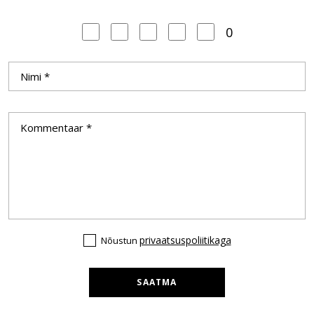
0
privaatsuspoliitikaga
Nõustun
SAATMA