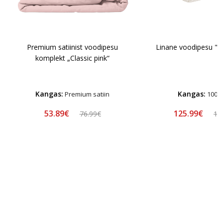
Premium satiinist voodipesu
Linane voodipesu "L
komplekt „Classic pink“
Kangas:
Kangas:
Premium satiin
100% 
53.89€
125.99€
76.99€
13