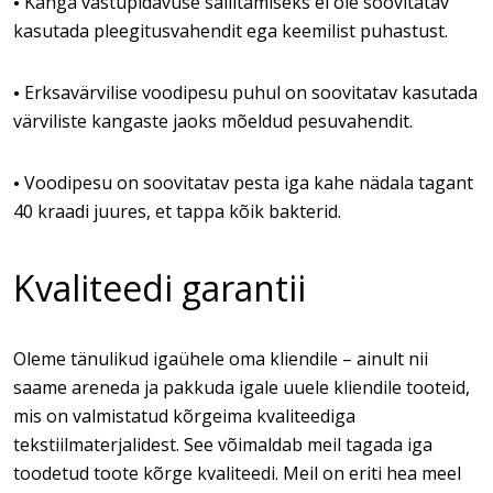
Kanga vastupidavuse säilitamiseks ei ole soovitatav
•
kasutada pleegitusvahendit ega keemilist puhastust.
Erksavärvilise voodipesu puhul on soovitatav kasutada
•
värviliste kangaste jaoks mõeldud pesuvahendit.
Voodipesu on soovitatav pesta iga kahe nädala tagant
•
40 kraadi juures, et tappa kõik bakterid.
Kvaliteedi garantii
Oleme tänulikud igaühele oma kliendile – ainult nii
saame areneda ja pakkuda igale uuele kliendile tooteid,
mis on valmistatud kõrgeima kvaliteediga
tekstiilmaterjalidest. See võimaldab meil tagada iga
toodetud toote kõrge kvaliteedi. Meil on eriti hea meel