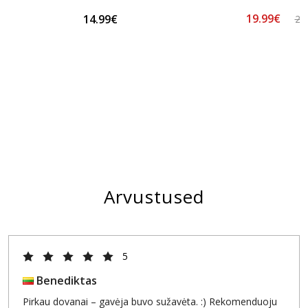
19.99€
14.99€
24
Arvustused
5
Benediktas
Pirkau dovanai – gavėja buvo sužavėta. :) Rekomenduoju