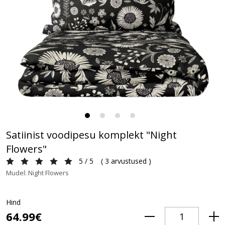
Satiinist voodipesu komplekt "Night
Flowers"
5 / 5
(
3 arvustused
)
Mudel: Night Flowers
Hind
64.99€