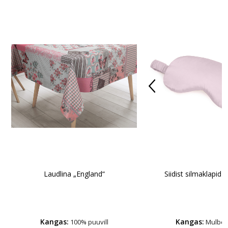
Laudlina „England“
Siidist silmaklapid
Kangas:
Kangas:
100% puuvill
Mulberr