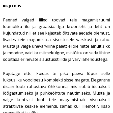
KIRJELDUS
Peened valged lilled toovad teie magamisruumi
loomuliku ilu ja graatsia. Iga kroonleht ja leht on
kujundatud nii, et see kajastab õitsvate aedade olemust,
lisades teie magamistoa sisustusele värskust ja rahu.
Musta ja valge ühevärviline palett ei ole mitte ainult šikk
ja moodne, vaid ka mitmekülgne, mistõttu on seda lihtne
sobitada erinevate sisustusstiilide ja värvilahendustega.
Kujutage ette, kuidas te pika päeva lõpus selle
luksusliku voodipesu komplekti sisse magate. Elegantne
disain loob rahustava õhkkonna, mis sobib ideaalselt
lõõgastumiseks ja puhkeõhtute nautimiseks. Musta ja
valge kontrast loob teie magamistoale visuaalselt
atraktiivse keskse elemendi, samas kui lillemotiiv lisab
romantikat ja võlu.