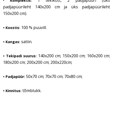
•
1 tekikott, 2 padjapüüri (üks
Komplektis:
padjapüürileht 140x200 cm ja üks padjapüürileht
150x200 cm).
100 % puuvill.
• Koostis:
satiin.
• Kangas:
140x200 cm; 150x200 cm; 160x200 cm;
• Tekipadi suurus:
180x200 cm; 200x200 cm; 200x220cm;
50x70 cm; 70x70 cm; 70x80 cm;
• Padjapüür:
tõmblukk.
• Kinnitus: