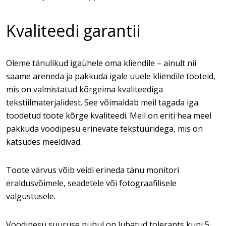
Kvaliteedi garantii
Oleme tänulikud igaühele oma kliendile – ainult nii
saame areneda ja pakkuda igale uuele kliendile tooteid,
mis on valmistatud kõrgeima kvaliteediga
tekstiilmaterjalidest. See võimaldab meil tagada iga
toodetud toote kõrge kvaliteedi. Meil on eriti hea meel
pakkuda voodipesu erinevate tekstuuridega, mis on
katsudes meeldivad.
Toote värvus võib veidi erineda tänu monitori
eraldusvõimele, seadetele või fotograafilisele
valgustusele.
Voodipesu suuruse puhul on lubatud tolerants kuni 5