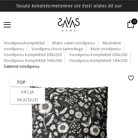
Tasuta kohaletoimetamine üle Eesti alates 80 eur
0
Voodipesukomplektid
Mako satiin voodipesu
Mustriline
voodipesu
Voodipesu koos taimedega
Must voodipesu
Voodipesu komplektid 200x220
Voodipesu komplektid 200x200
Voodipesu komplektid 160x200
Voodipesu komplektid 140x200
Satiinist voodipesu
TOP
VÄLJA
MÜÜDUD