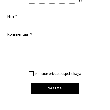
0
privaatsuspoliitikaga
Nõustun
SAATMA