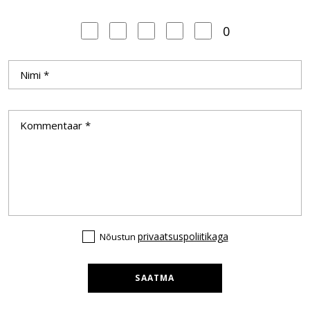
0
privaatsuspoliitikaga
Nõustun
SAATMA