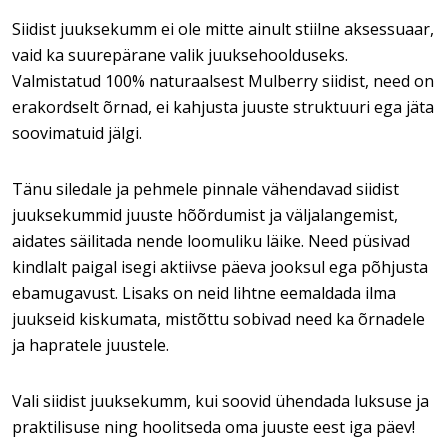
Siidist juuksekumm ei ole mitte ainult stiilne aksessuaar,
vaid ka suurepärane valik juuksehoolduseks.
Valmistatud 100% naturaalsest Mulberry siidist, need on
erakordselt õrnad, ei kahjusta juuste struktuuri ega jäta
soovimatuid jälgi.
Tänu siledale ja pehmele pinnale vähendavad siidist
juuksekummid juuste hõõrdumist ja väljalangemist,
aidates säilitada nende loomuliku läike. Need püsivad
kindlalt paigal isegi aktiivse päeva jooksul ega põhjusta
ebamugavust. Lisaks on neid lihtne eemaldada ilma
juukseid kiskumata, mistõttu sobivad need ka õrnadele
ja hapratele juustele.
Vali siidist juuksekumm, kui soovid ühendada luksuse ja
praktilisuse ning hoolitseda oma juuste eest iga päev!