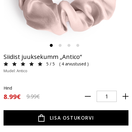
Siidist juuksekumm „Antico“
5 / 5
(
4 arvustused
)
Mudel: Antico
Hind
8.99€
9.99€
LISA OSTUKORVI