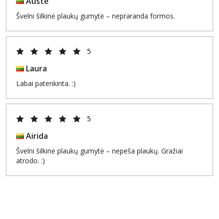
Austė
Švelni šilkinė plaukų gumytė – nepraranda formos.
5
Laura
Labai patenkinta. :)
5
Airida
Švelni šilkinė plaukų gumytė – nepeša plaukų. Gražiai
atrodo. :)