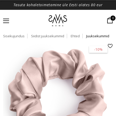
Tasuta kohaletoimetamine üle Eesti alates 80 eur
0
Sisekujundus
Siidist juuksekummid
Ehted
Juuksekummid
-10%