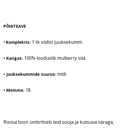
PÕHITEAVE
•
1 tk siidist juuksekumm.
Komplektis:
100% looduslik mulberry siid.
• Kangas:
midi.
• Juuksekummide suurus:
18.
• Momme:
Roosa toon ümbritseb teid sooja ja kutsuva säraga,