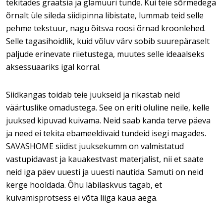
tekitades graatsia ja glamuuri tunde. Kui teie sõrmedega
õrnalt üle sileda siidipinna libistate, lummab teid selle
pehme tekstuur, nagu õitsva roosi õrnad kroonlehed.
Selle tagasihoidlik, kuid võluv värv sobib suurepäraselt
paljude erinevate riietustega, muutes selle ideaalseks
aksessuaariks igal korral.
Siidkangas toidab teie juukseid ja rikastab neid
väärtuslike omadustega. See on eriti oluline neile, kelle
juuksed kipuvad kuivama. Neid saab kanda terve päeva
ja need ei tekita ebameeldivaid tundeid isegi magades.
SAVASHOME siidist juuksekumm on valmistatud
vastupidavast ja kauakestvast materjalist, nii et saate
neid iga päev uuesti ja uuesti nautida. Samuti on neid
kerge hooldada. Õhu läbilaskvus tagab, et
kuivamisprotsess ei võta liiga kaua aega.