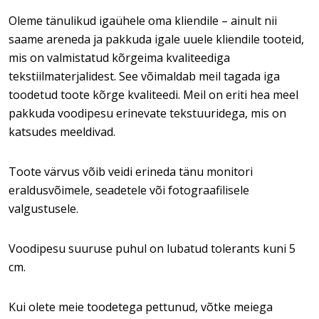
Oleme tänulikud igaühele oma kliendile – ainult nii
saame areneda ja pakkuda igale uuele kliendile tooteid,
mis on valmistatud kõrgeima kvaliteediga
tekstiilmaterjalidest. See võimaldab meil tagada iga
toodetud toote kõrge kvaliteedi. Meil on eriti hea meel
pakkuda voodipesu erinevate tekstuuridega, mis on
katsudes meeldivad.
Toote värvus võib veidi erineda tänu monitori
eraldusvõimele, seadetele või fotograafilisele
valgustusele.
Voodipesu suuruse puhul on lubatud tolerants kuni 5
cm.
Kui olete meie toodetega pettunud, võtke meiega