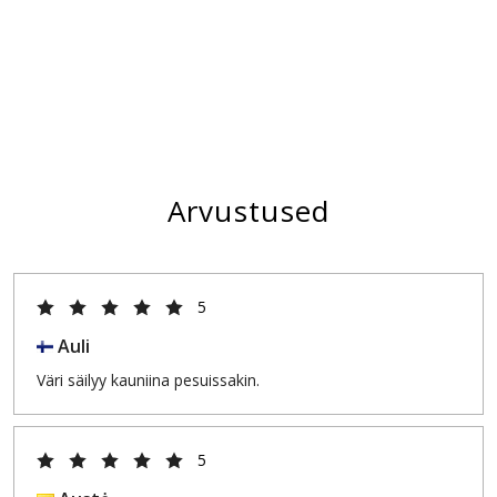
Arvustused
5
Auli
Väri säilyy kauniina pesuissakin.
5