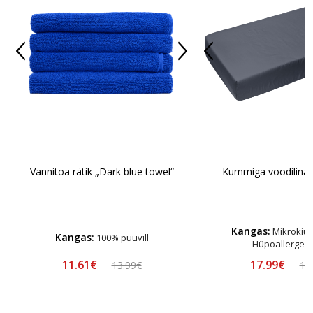
Vannitoa rätik „Dark blue towel“
Kummiga voodilina 
Kangas:
Mikrokiust
Kangas:
100% puuvill
Hüpoallergee
11.61€
17.99€
13.99€
19