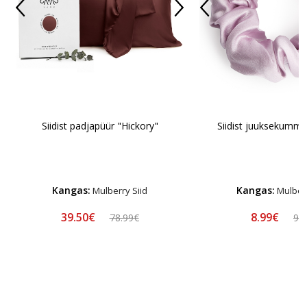
Siidist padjapüür "Hickory"
Siidist juuksekumm
Kangas:
Kangas:
Mulberry Siid
Mulberr
39.50€
8.99€
78.99€
9.