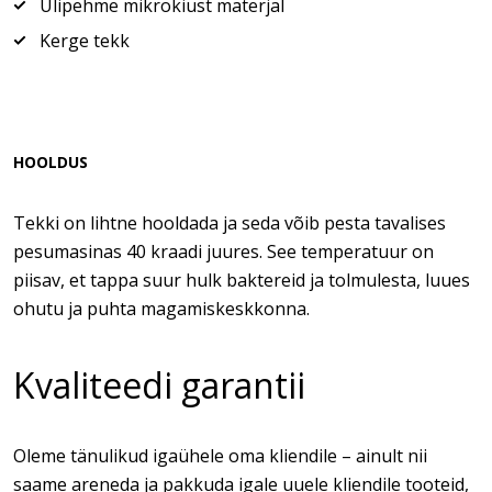
Ülipehme mikrokiust materjal
Kerge tekk
HOOLDUS
Tekki on lihtne hooldada ja seda võib pesta tavalises
pesumasinas 40 kraadi juures. See temperatuur on
piisav, et tappa suur hulk baktereid ja tolmulesta, luues
ohutu ja puhta magamiskeskkonna.
Kvaliteedi garantii
Oleme tänulikud igaühele oma kliendile – ainult nii
saame areneda ja pakkuda igale uuele kliendile tooteid,