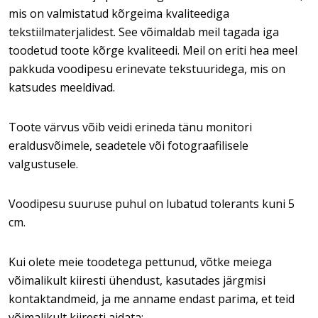
mis on valmistatud kõrgeima kvaliteediga
tekstiilmaterjalidest. See võimaldab meil tagada iga
toodetud toote kõrge kvaliteedi. Meil on eriti hea meel
pakkuda voodipesu erinevate tekstuuridega, mis on
katsudes meeldivad.
Toote värvus võib veidi erineda tänu monitori
eraldusvõimele, seadetele või fotograafilisele
valgustusele.
Voodipesu suuruse puhul on lubatud tolerants kuni 5
cm.
Kui olete meie toodetega pettunud, võtke meiega
võimalikult kiiresti ühendust, kasutades järgmisi
kontaktandmeid, ja me anname endast parima, et teid
võimalikult kiiresti aidata: