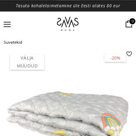
Tasuta kohaletoimetamine üle Eesti alates 80 eur
0
Suvetekid
VÄLJA
-20%
MÜÜDUD