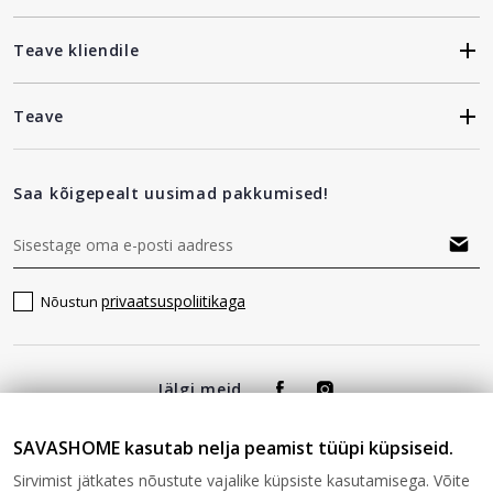
Teave kliendile
Teave
Saa kõigepealt uusimad pakkumised!
privaatsuspoliitikaga
Nõustun
Jälgi meid
SAVASHOME kasutab nelja peamist tüüpi küpsiseid.
Sirvimist jätkates nõustute vajalike küpsiste kasutamisega. Võite