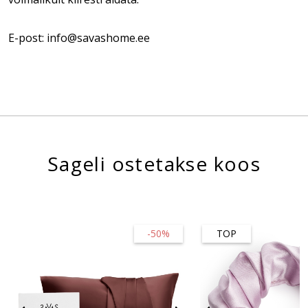
E-post: info@savashome.ee
Sageli ostetakse koos
-50%
TOP