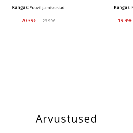
Kangas:
Kangas:
Puuvill ja mikrokiud
M
20.39€
19.99
23.99€
Arvustused