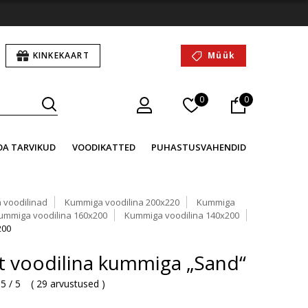
KINKEKAART
Müük
0
0
OA TARVIKUD
VOODIKATTED
PUHASTUSVAHENDID
 voodilinad
Kummiga voodilina 200x220
Kummiga
ummiga voodilina 160x200
Kummiga voodilina 140x200
200
st voodilina kummiga „Sand“
5 / 5
(
29 arvustused
)