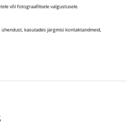
ele või fotograafilisele valgustusele.
ti ühendust, kasutades järgmisi kontaktandmeid,
s