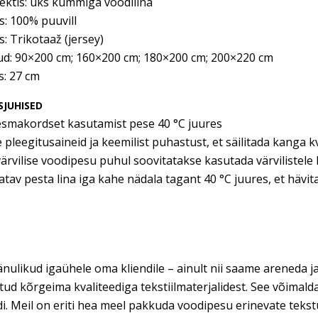
ektis: üks kummiga voodilina
s: 100% puuvill
: Trikotaaž (jersey)
d: 90×200 cm; 160×200 cm; 180×200 cm; 200×220 cm
s: 27 cm
JUHISED
esmakordset kasutamist pese 40 °C juures
e pleegitusaineid ja keemilist puhastust, et säilitada kanga k
ärvilise voodipesu puhul soovitatakse kasutada värvilistel
atav pesta lina iga kahe nädala tagant 40 °C juures, et hävit
nulikud igaühele oma kliendile – ainult nii saame areneda ja
tud kõrgeima kvaliteediga tekstiilmaterjalidest. See võimal
di. Meil on eriti hea meel pakkuda voodipesu erinevate teks