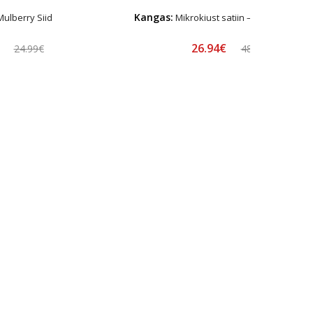
Kangas:
ulberry Siid
Mikrokiust satiin – Hüpoallerge
€
26.94€
24.99€
48.99€