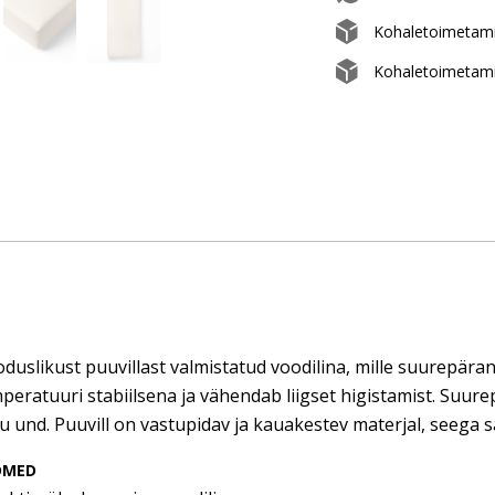
Kohaletoimetam
Kohaletoimetami
duslikust puuvillast valmistatud voodilina, mille suurepära
eratuuri stabiilsena ja vähendab liigset higistamist. Suurepä
u und. Puuvill on vastupidav ja kauakestev materjal, seega s
DMED