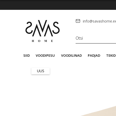
info@savashome.e
SIID
VOODIPESU
VOODILINAD
PADJAD
TEKID
UUS