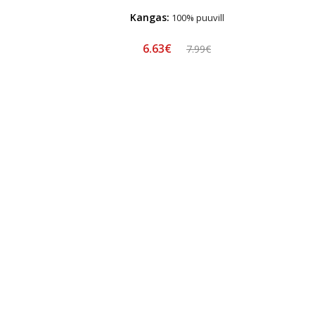
Kangas:
100% puuvill
6.63€
7.99€