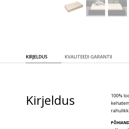
KIRJELDUS
KVALITEEDI GARANTII
Kirjeldus
100% loo
kehatemp
rahulikk
PÕHIAN