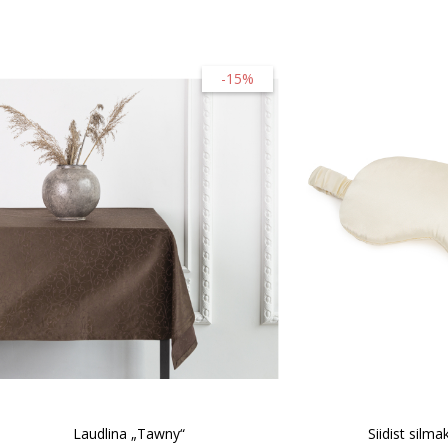
-15%
Laudlina „Tawny“
Siidist silm