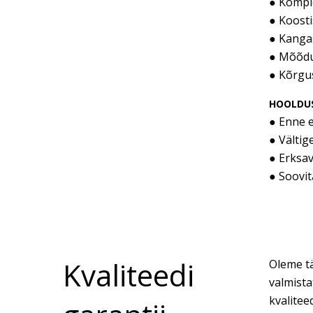
● Kompl
● Koosti
● Kangas
● Mõõdu
● Kõrgu
HOOLDUS
● Enne 
● Vältig
● Erksav
● Soovit
Kvaliteedi
Oleme tä
valmista
kvalitee