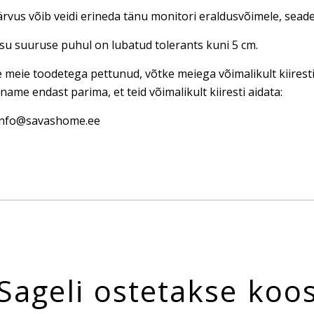
rvus võib veidi erineda tänu monitori eraldusvõimele, seadet
u suuruse puhul on lubatud tolerants kuni 5 cm.
e meie toodetega pettunud, võtke meiega võimalikult kiires
name endast parima, et teid võimalikult kiiresti aidata:
 info@savashome.ee
Sageli ostetakse koo