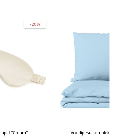
-20%
-45
aklapid "Cream"
Voodipesu komplekt "Blizzard"