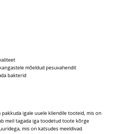
valiteet
e kangastele mõeldud pesuvahendit
ada bakterid
 pakkuda igale uuele kliendile tooteid, mis on
dab meil tagada iga toodetud toote kõrge
tuuridega, mis on katsudes meeldivad.