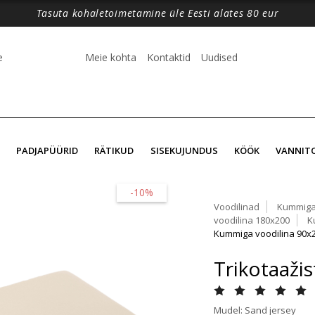
Tasuta kohaletoimetamine üle Eesti alates 80 eur
e
Meie kohta
Kontaktid
Uudised
PADJAPÜÜRID
RÄTIKUD
SISEKUJUNDUS
KÖÖK
VANNIT
-10%
Voodilinad
Kummiga
voodilina 180x200
K
Kummiga voodilina 90x
Trikotaaži
Mudel: Sand jersey