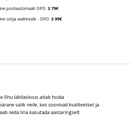
ine postiautomaati DPD
3.79€
ne ostja aadressile - DPD
3.99€
ne õhu läbilaskvus aitab hoida
rane valik neile, kes soovivad kvaliteetset ja
aab seda lina kasutada aastaringselt.