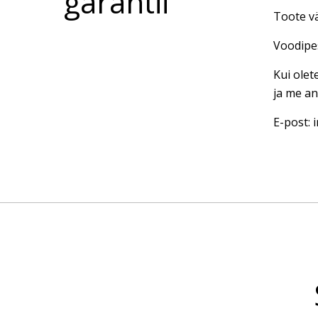
garantii
Toote vä
Voodipes
Kui olet
ja me an
E-post: