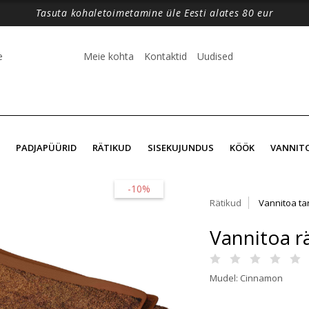
Tasuta kohaletoimetamine üle Eesti alates 80 eur
e
Meie kohta
Kontaktid
Uudised
PADJAPÜÜRID
RÄTIKUD
SISEKUJUNDUS
KÖÖK
VANNIT
-10%
Rätikud
Vannitoa ta
Vannitoa r
Mudel: Cinnamon