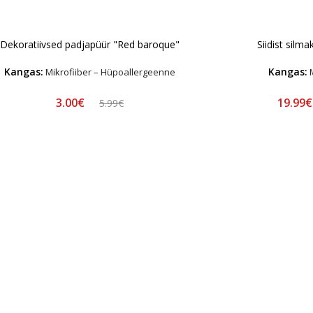
Dekoratiivsed padjapüür "Red baroque"
Siidist silm
Kangas:
Kangas:
Mikrofiiber – Hüpoallergeenne
M
3.00€
19.99
5.99€