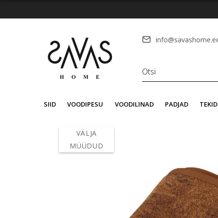
info@savashome.e
SIID
VOODIPESU
VOODILINAD
PADJAD
TEKID
VÄLJA
MÜÜDUD