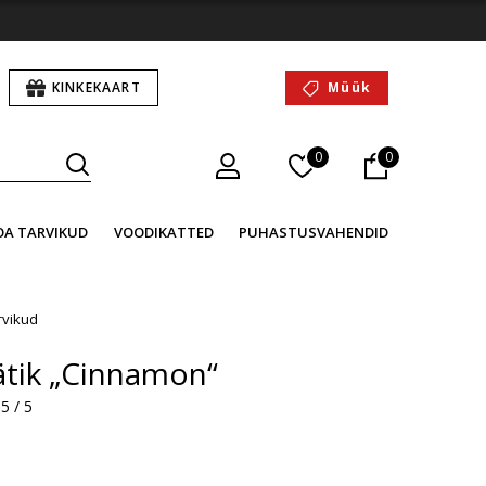
KINKEKAART
Müük
0
0
OA TARVIKUD
VOODIKATTED
PUHASTUSVAHENDID
rvikud
ätik „Cinnamon“
5 / 5