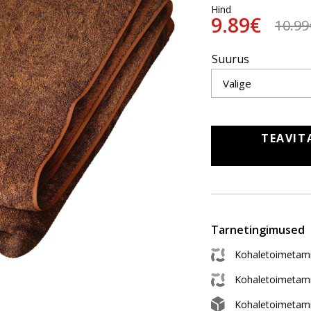
Hind
9.89€
10.99
Suurus
TEAVIT
Tarnetingimused
Kohaletoimetami
Kohaletoimetam
Kohaletoimetam