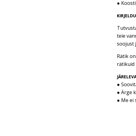
● Koosti
KIRJELD
Tutvusta
teie van
soojust 
Rätik on
rätikuid 
JÄRELEV
● Soovi
● Ärge 
● Me ei 