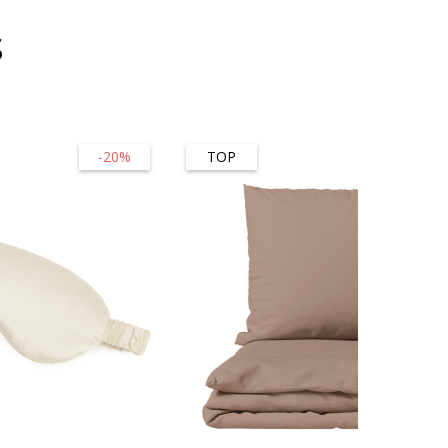
s
-20%
TOP
-45