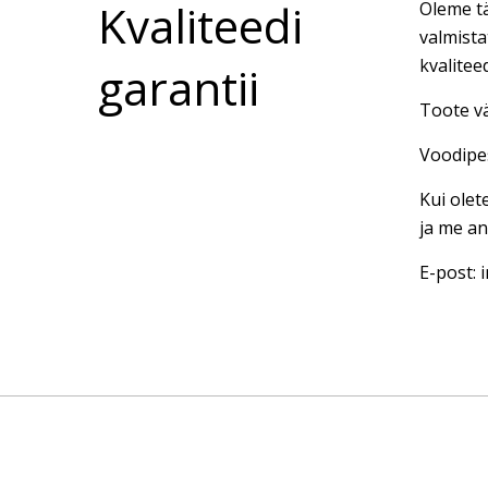
Kvaliteedi
Oleme tä
valmista
kvalitee
garantii
Toote vä
Voodipes
Kui olet
ja me an
E-post: