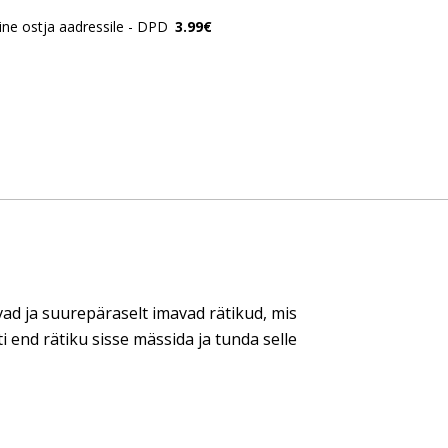
ne ostja aadressile - DPD
3.99€
ad ja suurepäraselt imavad rätikud, mis
i end rätiku sisse mässida ja tunda selle