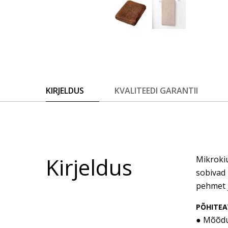
KIRJELDUS
KVALITEEDI GARANTII
Kirjeldus
Mikrokiu
sobivad 
pehmet 
PÕHITEA
● Mõõdu