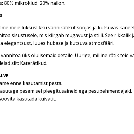
s: 80% mikrokiud, 20% nailon.
US
me meie luksuslikku vannirätikut soojas ja kutsuvas kaneeli
nitoa sisustusele, mis kiirgab mugavust ja stiili. See rikkali
ja elegantsust, luues hubase ja kutsuva atmosfääri.
 vannitoa üks olulisemaid detaile. Uurige, milline rätik tei
leiad siit: Käterätikud.
ALVE
tame enne kasutamist pesta.
kasutage pesemisel pleegitusaineid ega pesupehmendajaid, 
soovita kasutada kuivatit.