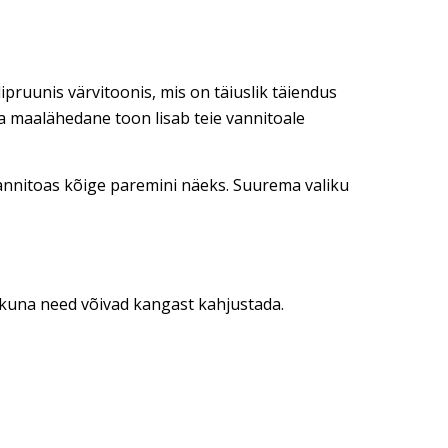
pruunis värvitoonis, mis on täiuslik täiendus
k ja maalähedane toon lisab teie vannitoale
e vannitoas kõige paremini näeks. Suurema valiku
kuna need võivad kangast kahjustada.