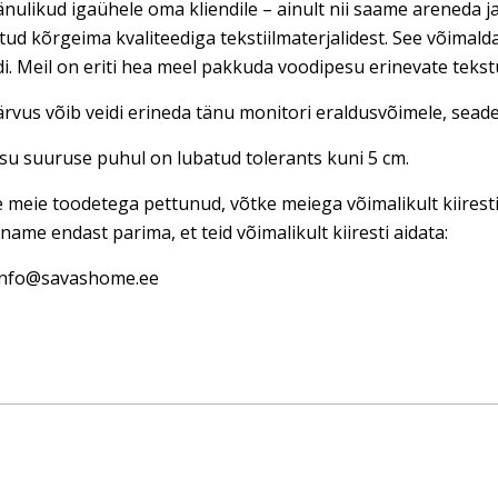
nulikud igaühele oma kliendile – ainult nii saame areneda ja
tud kõrgeima kvaliteediga tekstiilmaterjalidest. See võimal
di. Meil on eriti hea meel pakkuda voodipesu erinevate teks
rvus võib veidi erineda tänu monitori eraldusvõimele, seadet
u suuruse puhul on lubatud tolerants kuni 5 cm.
e meie toodetega pettunud, võtke meiega võimalikult kiires
name endast parima, et teid võimalikult kiiresti aidata:
 info@savashome.ee