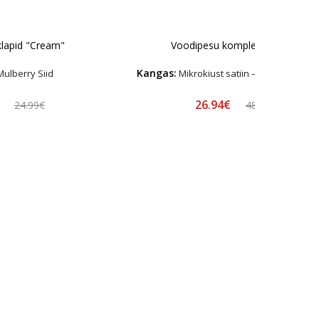
aklapid "Cream"
Voodipesu komplekt "Latte"
Kangas:
ulberry Siid
Mikrokiust satiin – Hüpoallerge
€
26.94€
24.99€
48.99€