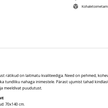
Kohaletoimetami
st rätikud on laitmatu kvaliteediga. Need on pehmed, kohev
ka tundliku nahaga inimestele. Pärast ujumist tahad kindlast
ja meeldivat puudutust.
VE
d: 70x140 cm.