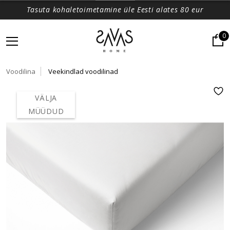
Tasuta kohaletoimetamine üle Eesti alates 80 eur
0
Voodilina
Veekindlad voodilinad
VÄLJA
MÜÜDUD