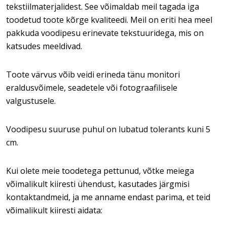
tekstiilmaterjalidest. See võimaldab meil tagada iga
toodetud toote kõrge kvaliteedi. Meil on eriti hea meel
pakkuda voodipesu erinevate tekstuuridega, mis on
katsudes meeldivad.
Toote värvus võib veidi erineda tänu monitori
eraldusvõimele, seadetele või fotograafilisele
valgustusele.
Voodipesu suuruse puhul on lubatud tolerants kuni 5
cm.
Kui olete meie toodetega pettunud, võtke meiega
võimalikult kiiresti ühendust, kasutades järgmisi
kontaktandmeid, ja me anname endast parima, et teid
võimalikult kiiresti aidata: