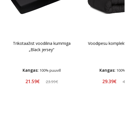
Trikotaažist voodilina kummiga
Voodipesu komplekt „
„Black jersey“
Kangas:
Kangas:
100% puuvill
100% p
21.59€
29.39€
23.99€
48