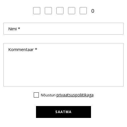
0
privaatsuspoliitikaga
Nõustun
SAATMA