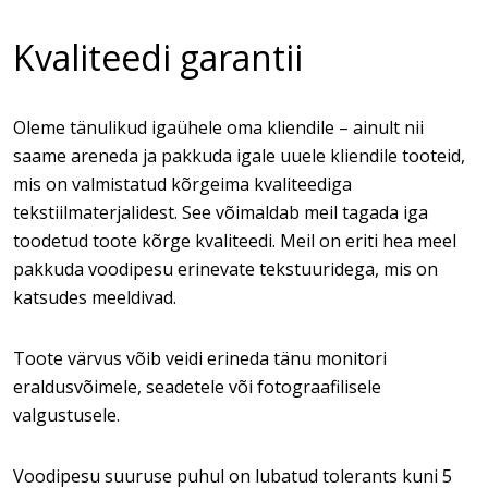
Kvaliteedi garantii
Oleme tänulikud igaühele oma kliendile – ainult nii
saame areneda ja pakkuda igale uuele kliendile tooteid,
mis on valmistatud kõrgeima kvaliteediga
tekstiilmaterjalidest. See võimaldab meil tagada iga
toodetud toote kõrge kvaliteedi. Meil on eriti hea meel
pakkuda voodipesu erinevate tekstuuridega, mis on
katsudes meeldivad.
Toote värvus võib veidi erineda tänu monitori
eraldusvõimele, seadetele või fotograafilisele
valgustusele.
Voodipesu suuruse puhul on lubatud tolerants kuni 5