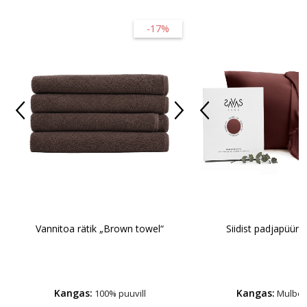
-17%
Vannitoa rätik „Brown towel“
Siidist padjapüür 
Kangas:
Kangas:
100% puuvill
Mulberr