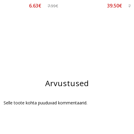
6.63€
39.50€
7.99€
78
Arvustused
Selle toote kohta puuduvad kommentaarid.