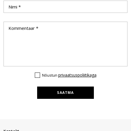
privaatsuspoliitikaga
Nõustun
SAATMA