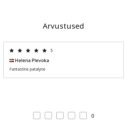
Arvustused
5
Helena Plevoka
Fantastinė patalynė
0