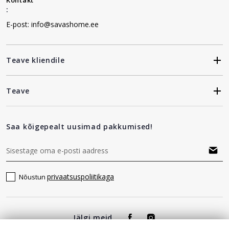
Kontakt
:
E-post: info@savashome.ee
Teave kliendile
Teave
Saa kõigepealt uusimad pakkumised!
privaatsuspoliitikaga
Nõustun
Jälgi meid