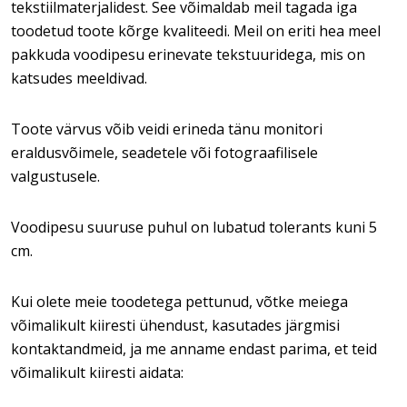
tekstiilmaterjalidest. See võimaldab meil tagada iga
toodetud toote kõrge kvaliteedi. Meil on eriti hea meel
pakkuda voodipesu erinevate tekstuuridega, mis on
katsudes meeldivad.
Toote värvus võib veidi erineda tänu monitori
eraldusvõimele, seadetele või fotograafilisele
valgustusele.
Voodipesu suuruse puhul on lubatud tolerants kuni 5
cm.
Kui olete meie toodetega pettunud, võtke meiega
võimalikult kiiresti ühendust, kasutades järgmisi
kontaktandmeid, ja me anname endast parima, et teid
võimalikult kiiresti aidata: