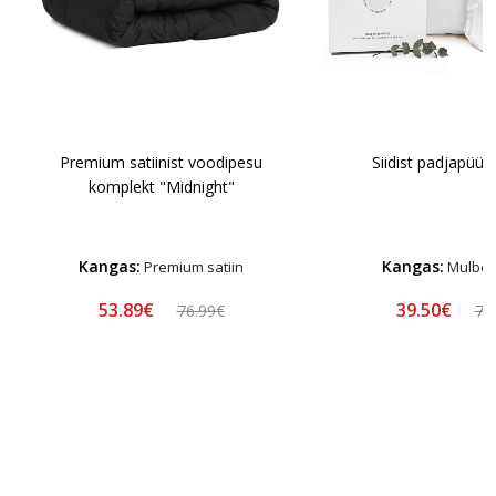
Premium satiinist voodipesu
Siidist padjapüür
komplekt "Midnight"
Kangas:
Kangas:
Premium satiin
Mulberr
53.89€
39.50€
76.99€
78