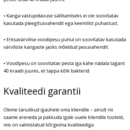
Kanga vastupidavuse säilitamiseks ei ole soovitatav
•
kasutada pleegitusvahendit ega keemilist puhastust.
Erksavärvilise voodipesu puhul on soovitatav kasutada
•
värviliste kangaste jaoks mõeldud pesuvahendit.
Voodipesu on soovitatav pesta iga kahe nädala tagant
•
40 kraadi juures, et tappa kõik bakterid.
Kvaliteedi garantii
Oleme tänulikud igaühele oma kliendile – ainult nii
saame areneda ja pakkuda igale uuele kliendile tooteid,
mis on valmistatud kõrgeima kvaliteediga