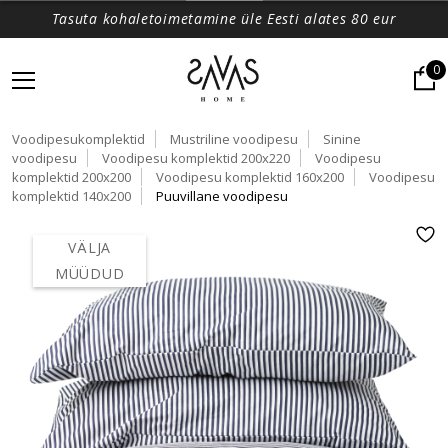
Tasuta kohaletoimetamine üle Eesti alates 80 eur
0
Voodipesukomplektid
Mustriline voodipesu
Sinine
voodipesu
Voodipesu komplektid 200x220
Voodipesu
komplektid 200x200
Voodipesu komplektid 160x200
Voodipesu
komplektid 140x200
Puuvillane voodipesu
VÄLJA
MÜÜDUD