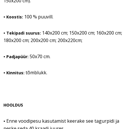
150x200 cm).
100 % puuvill.
• Koostis:
140x200 cm; 150x200 cm; 160x200 cm;
• Tekipadi suurus:
180x200 cm; 200x200 cm; 200x220cm;
50x70 cm.
• Padjapüür:
tõmblukk.
• Kinnitus:
HOOLDUS
Enne voodipesu kasutamist keerake see tagurpidi ja
•
peske seda 40 kraadi juures.