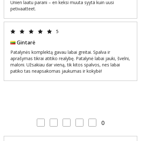
Unien laatu parani – en keksi muuta syytä kuin uusi
petivaatteet.
5
Gintarė
Patalynės komplektą gavau labai greitai. Spalva ir
aprašymas tikrai atitiko realybę. Patalynė labai jauki, švelni,
maloni. Užsakiau dar vieną, tik kitos spalvos, nes labai
patiko tas neapsakomas jaukumas ir kokybė!
0