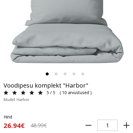
Voodipesu komplekt "Harbor"
5 / 5
(
10 arvustused
)
Mudel: Harbor
Hind
26.94€
48.99€