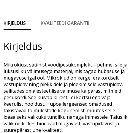
KIRJELDUS
KVALITEEDI GARANTII
Kirjeldus
Mikrokiust satiinist voodipesukomplekt – pehme, sile ja
luksusliku välimusega materjal, mis tagab hubasuse ja
mugavuse igal ööl. Mikrokiud on kerge, erakordselt
vastupidav ning plekkidele ja pleekimisele vastupidav,
säilitades oma esteetilise välimuse ka pärast mitmeid
pesukordi. See kuivab kiiresti, ei kortsu ega vaja
keerulist hooldust. Hüpoallergeensed omadused
takistavad tolmulestade kogunemist, muutes selle
ideaalseks valikuks tundliku nahaga inimestele. Täiuslik
valik neile, kes hindavad mugavust, vastupidavust ja
suurepärast une kvaliteeti.