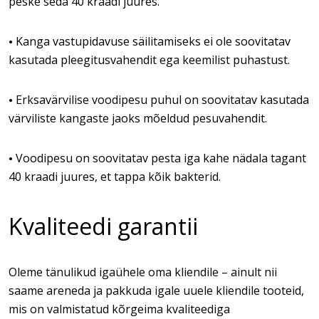
peske seda 40 kraadi juures.
Kanga vastupidavuse säilitamiseks ei ole soovitatav
•
kasutada pleegitusvahendit ega keemilist puhastust.
Erksavärvilise voodipesu puhul on soovitatav kasutada
•
värviliste kangaste jaoks mõeldud pesuvahendit.
Voodipesu on soovitatav pesta iga kahe nädala tagant
•
40 kraadi juures, et tappa kõik bakterid.
Kvaliteedi garantii
Oleme tänulikud igaühele oma kliendile – ainult nii
saame areneda ja pakkuda igale uuele kliendile tooteid,
mis on valmistatud kõrgeima kvaliteediga