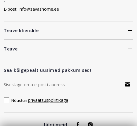
:
E-post: info@savashome.ee
Teave kliendile
Teave
Saa kõigepealt uusimad pakkumised!
privaatsuspoliitikaga
Nõustun
Jälgi meid