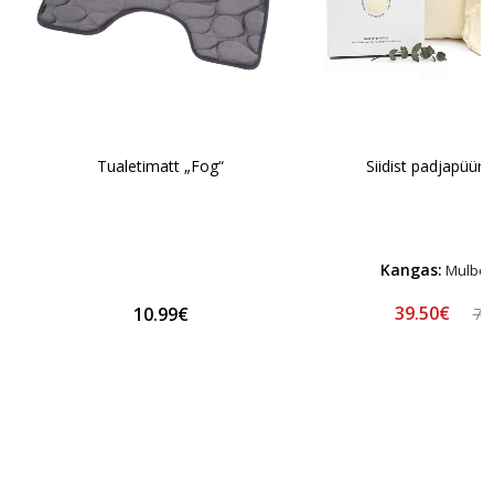
Tualetimatt „Fog“
Siidist padjapüür
Kangas:
Mulberr
39.50€
10.99€
78