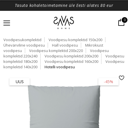
Tasuta kohaletoimetamine üle Eesti alates 80 eur
0
Voodipesukomplektid
Voodipesu komplektid 150x200
Ühevärviline voodipesu
Hall voodipesu
Mikrokiust
voodipesu
Voodipesu komplektid 200x220
Voodipesu
komplektid 220x240
Voodipesu komplektid 200x200
Voodipesu
komplektid 180x200
Voodipesu komplektid 160x200
Voodipesu
komplektid 140x200
Hotelli voodipesu
UUS
-45%