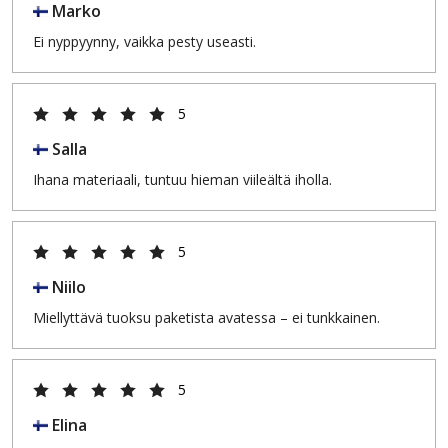
Marko
Ei nyppyynny, vaikka pesty useasti.
5
Salla
Ihana materiaali, tuntuu hieman viileältä iholla.
5
Niilo
Miellyttävä tuoksu paketista avatessa – ei tunkkainen.
5
Elina