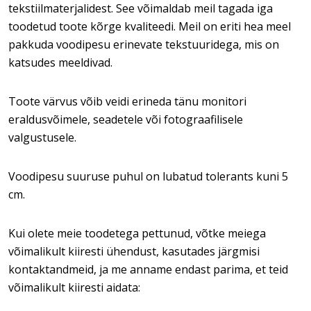
tekstiilmaterjalidest. See võimaldab meil tagada iga
toodetud toote kõrge kvaliteedi. Meil on eriti hea meel
pakkuda voodipesu erinevate tekstuuridega, mis on
katsudes meeldivad.
Toote värvus võib veidi erineda tänu monitori
eraldusvõimele, seadetele või fotograafilisele
valgustusele.
Voodipesu suuruse puhul on lubatud tolerants kuni 5
cm.
Kui olete meie toodetega pettunud, võtke meiega
võimalikult kiiresti ühendust, kasutades järgmisi
kontaktandmeid, ja me anname endast parima, et teid
võimalikult kiiresti aidata: