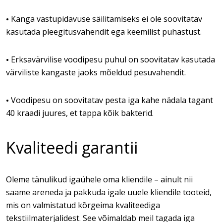
Kanga vastupidavuse säilitamiseks ei ole soovitatav
•
kasutada pleegitusvahendit ega keemilist puhastust.
Erksavärvilise voodipesu puhul on soovitatav kasutada
•
värviliste kangaste jaoks mõeldud pesuvahendit.
Voodipesu on soovitatav pesta iga kahe nädala tagant
•
40 kraadi juures, et tappa kõik bakterid.
Kvaliteedi garantii
Oleme tänulikud igaühele oma kliendile – ainult nii
saame areneda ja pakkuda igale uuele kliendile tooteid,
mis on valmistatud kõrgeima kvaliteediga
tekstiilmaterjalidest. See võimaldab meil tagada iga