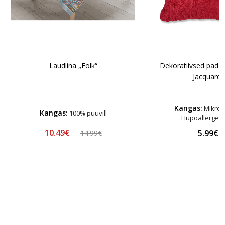
Laudlina „Folk“
Dekoratiivsed padj
Jacquard"
Kangas:
Mikrofi
Kangas:
100% puuvill
Hüpoallergee
10.49€
5.99€
14.99€