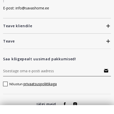
:
E-post: info@savashome.ee
Teave kliendile
Teave
Saa kõigepealt uusimad pakkumised!
privaatsuspoliitikaga
Nõustun
Jälgi meid