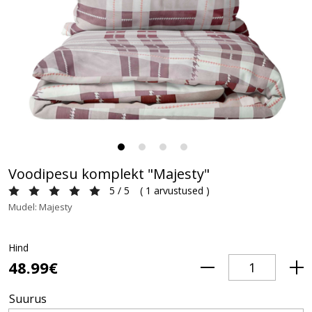
Voodipesu komplekt "Majesty"
5 / 5
(
1 arvustused
)
Mudel: Majesty
Hind
48.99€
Suurus