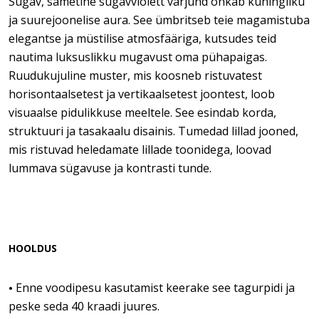
Sügav, sametine sügavviolett varjund õhkab kuningliku
ja suurejoonelise aura. See ümbritseb teie magamistuba
elegantse ja müstilise atmosfääriga, kutsudes teid
nautima luksuslikku mugavust oma pühapaigas.
Ruudukujuline muster, mis koosneb ristuvatest
horisontaalsetest ja vertikaalsetest joontest, loob
visuaalse pidulikkuse meeltele. See esindab korda,
struktuuri ja tasakaalu disainis. Tumedad lillad jooned,
mis ristuvad heledamate lillade toonidega, loovad
lummava sügavuse ja kontrasti tunde.
HOOLDUS
Enne voodipesu kasutamist keerake see tagurpidi ja
•
peske seda 40 kraadi juures.