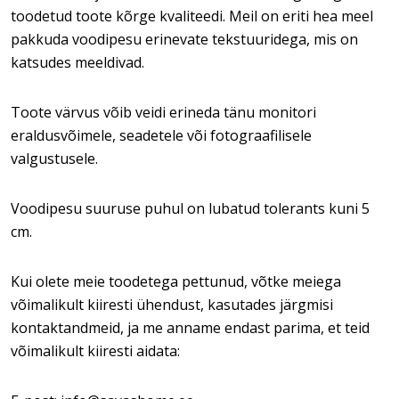
toodetud toote kõrge kvaliteedi. Meil on eriti hea meel
pakkuda voodipesu erinevate tekstuuridega, mis on
katsudes meeldivad.
Toote värvus võib veidi erineda tänu monitori
eraldusvõimele, seadetele või fotograafilisele
valgustusele.
Voodipesu suuruse puhul on lubatud tolerants kuni 5
cm.
Kui olete meie toodetega pettunud, võtke meiega
võimalikult kiiresti ühendust, kasutades järgmisi
kontaktandmeid, ja me anname endast parima, et teid
võimalikult kiiresti aidata: