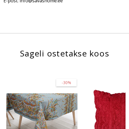
E-post: info@savashome.ee
Sageli ostetakse koos
-30%