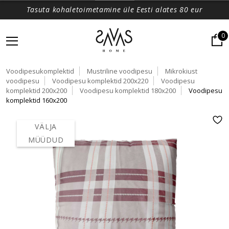
Tasuta kohaletoimetamine üle Eesti alates 80 eur
0
Voodipesukomplektid
Mustriline voodipesu
Mikrokiust
voodipesu
Voodipesu komplektid 200x220
Voodipesu
komplektid 200x200
Voodipesu komplektid 180x200
Voodipesu
komplektid 160x200
VÄLJA
MÜÜDUD