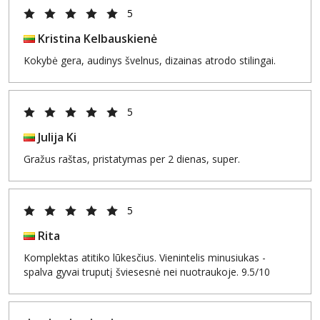
5
Kristina Kelbauskienė
Kokybė gera, audinys švelnus, dizainas atrodo stilingai.
5
Julija Ki
Gražus raštas, pristatymas per 2 dienas, super.
5
Rita
Komplektas atitiko lūkesčius. Vienintelis minusiukas -
spalva gyvai truputį šviesesnė nei nuotraukoje. 9.5/10