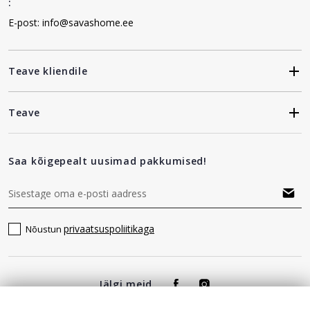
:
E-post: info@savashome.ee
Teave kliendile
Teave
Saa kõigepealt uusimad pakkumised!
privaatsuspoliitikaga
Nõustun
Jälgi meid