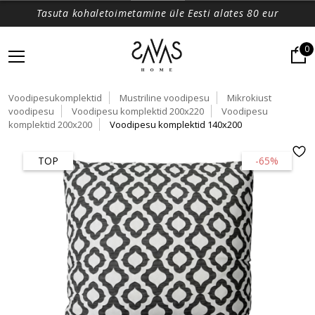
Tasuta kohaletoimetamine üle Eesti alates 80 eur
0
Voodipesukomplektid
Mustriline voodipesu
Mikrokiust
voodipesu
Voodipesu komplektid 200x220
Voodipesu
komplektid 200x200
Voodipesu komplektid 140x200
TOP
-65%