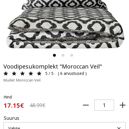
Voodipesukomplekt "Moroccan Veil"
5 / 5
(
6 arvustused
)
Mudel: Moroccan Veil
Hind
17.15€
48.99€
Suurus