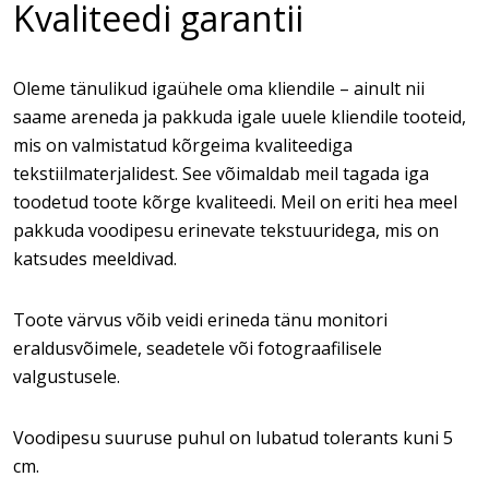
Kvaliteedi garantii
Oleme tänulikud igaühele oma kliendile – ainult nii
saame areneda ja pakkuda igale uuele kliendile tooteid,
mis on valmistatud kõrgeima kvaliteediga
tekstiilmaterjalidest. See võimaldab meil tagada iga
toodetud toote kõrge kvaliteedi. Meil on eriti hea meel
pakkuda voodipesu erinevate tekstuuridega, mis on
katsudes meeldivad.
Toote värvus võib veidi erineda tänu monitori
eraldusvõimele, seadetele või fotograafilisele
valgustusele.
Voodipesu suuruse puhul on lubatud tolerants kuni 5
cm.