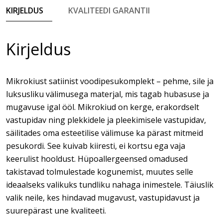
KIRJELDUS
KVALITEEDI GARANTII
Kirjeldus
Mikrokiust satiinist voodipesukomplekt – pehme, sile ja
luksusliku välimusega materjal, mis tagab hubasuse ja
mugavuse igal ööl. Mikrokiud on kerge, erakordselt
vastupidav ning plekkidele ja pleekimisele vastupidav,
säilitades oma esteetilise välimuse ka pärast mitmeid
pesukordi. See kuivab kiiresti, ei kortsu ega vaja
keerulist hooldust. Hüpoallergeensed omadused
takistavad tolmulestade kogunemist, muutes selle
ideaalseks valikuks tundliku nahaga inimestele. Täiuslik
valik neile, kes hindavad mugavust, vastupidavust ja
suurepärast une kvaliteeti.