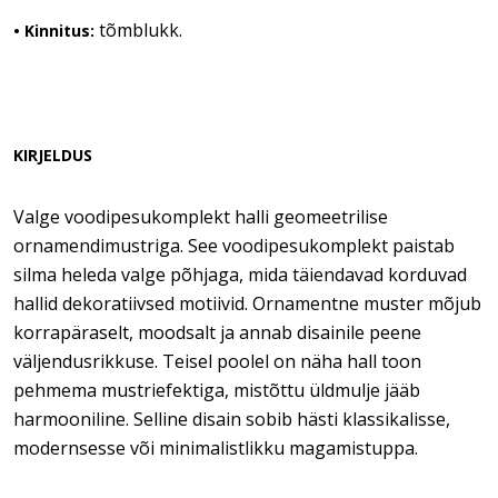
tõmblukk.
• Kinnitus:
KIRJELDUS
Valge voodipesukomplekt halli geomeetrilise
ornamendimustriga. See voodipesukomplekt paistab
silma heleda valge põhjaga, mida täiendavad korduvad
hallid dekoratiivsed motiivid. Ornamentne muster mõjub
korrapäraselt, moodsalt ja annab disainile peene
väljendusrikkuse. Teisel poolel on näha hall toon
pehmema mustriefektiga, mistõttu üldmulje jääb
harmooniline. Selline disain sobib hästi klassikalisse,
modernsesse või minimalistlikku magamistuppa.