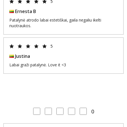
5
Ernesta B
Patalynė atrodo labai estetiškai, gaila negaliu ikelti
nuotraukos.
5
Justina
Labai graži patalynė. Love it <3
0