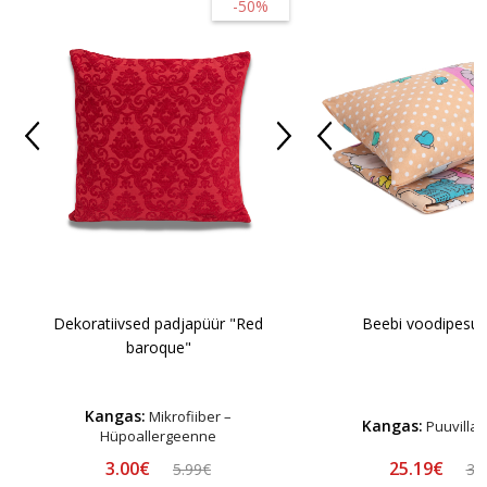
-50%
Dekoratiivsed padjapüür "Red
Beebi voodipesu 
baroque"
Kangas:
Mikrofiiber –
Kangas:
Puuvillan
Hüpoallergeenne
3.00€
25.19€
5.99€
35