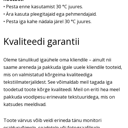
• Pesta enne kasutamist 30 °C juures.
• Ära kasuta pleegitajaid ega pehmendajaid.
• Pesta iga kahe nädala järel 30 °C juures.
Kvaliteedi garantii
Oleme tänulikud igaühele oma kliendile – ainult nii
saame areneda ja pakkuda igale uuele kliendile tooteid,
mis on valmistatud kõrgeima kvaliteediga
tekstiilmaterjalidest. See võimaldab meil tagada iga
toodetud toote kõrge kvaliteedi. Meil on eriti hea meel
pakkuda voodipesu erinevate tekstuuridega, mis on
katsudes meeldivad.
Toote värvus võib veidi erineda tänu monitori
eraldusvõimele, seadetele või fotograafilisele