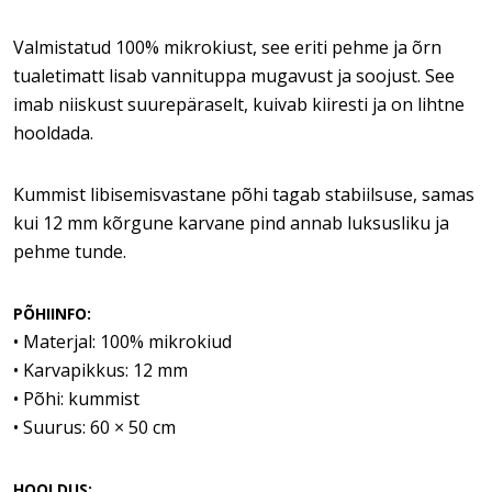
Valmistatud 100% mikrokiust, see eriti pehme ja õrn
tualetimatt lisab vannituppa mugavust ja soojust. See
imab niiskust suurepäraselt, kuivab kiiresti ja on lihtne
hooldada.
Kummist libisemisvastane põhi tagab stabiilsuse, samas
kui 12 mm kõrgune karvane pind annab luksusliku ja
pehme tunde.
PÕHIINFO:
• Materjal: 100% mikrokiud
• Karvapikkus: 12 mm
• Põhi: kummist
• Suurus: 60 × 50 cm
HOOLDUS: