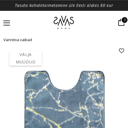
Tasuta kohaletoimetamine üle Eesti alates 80 eur
0
Vannitoa vaibad
VÄLJA
MÜÜDUD