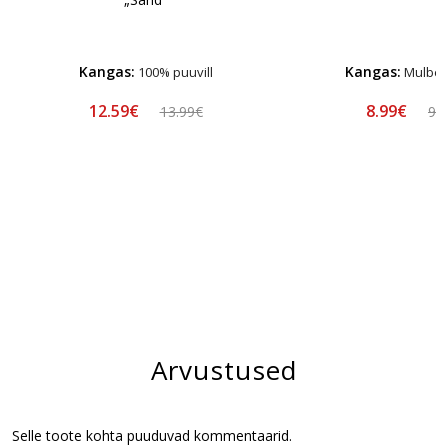
Kangas:
Kangas:
100% puuvill
Mulberr
12.59€
8.99€
13.99€
9.
Arvustused
Selle toote kohta puuduvad kommentaarid.