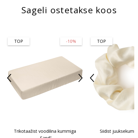
Sageli ostetakse koos
TOP
-10%
TOP
Trikotaažist voodilina kummiga
Siidist juuksekum
„Sand“