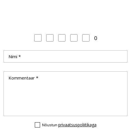
0
privaatsuspoliitikaga
Nõustun