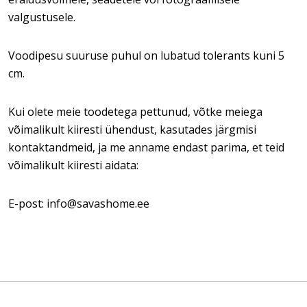
valgustusele.
Voodipesu suuruse puhul on lubatud tolerants kuni 5
cm.
Kui olete meie toodetega pettunud, võtke meiega
võimalikult kiiresti ühendust, kasutades järgmisi
kontaktandmeid, ja me anname endast parima, et teid
võimalikult kiiresti aidata:
E-post: info@savashome.ee