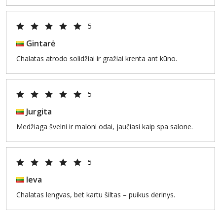
5
Gintarė
Chalatas atrodo solidžiai ir gražiai krenta ant kūno.
5
Jurgita
Medžiaga švelni ir maloni odai, jaučiasi kaip spa salone.
5
Ieva
Chalatas lengvas, bet kartu šiltas – puikus derinys.