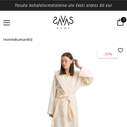
Tasuta kohaletoimetamine üle Eesti alates 80 eur
0
Hommikumantlid
-30%