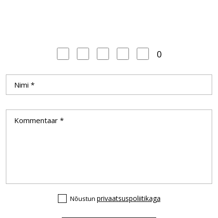
0
privaatsuspoliitikaga
Nõustun