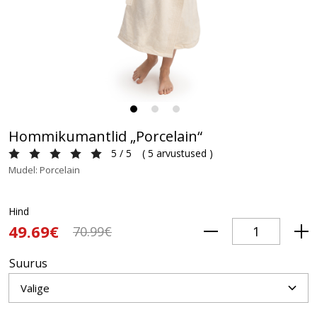
Hommikumantlid „Porcelain“
5 / 5
(
5 arvustused
)
Mudel: Porcelain
Hind
49.69€
70.99€
Suurus