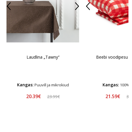
Laudlina „Tawny“
Beebi voodipesu "
Kangas:
Kangas:
Puuvill ja mikrokiud
100% p
20.39€
21.59€
23.99€
35