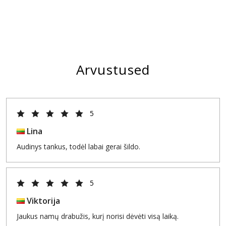
Arvustused
5
Lina
Audinys tankus, todėl labai gerai šildo.
5
Viktorija
Jaukus namų drabužis, kurį norisi dėvėti visą laiką.