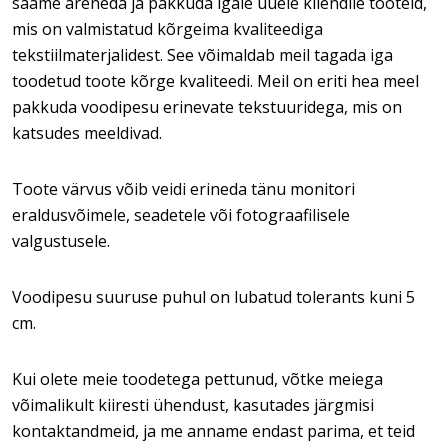
saame areneda ja pakkuda igale uuele kliendile tooteid,
mis on valmistatud kõrgeima kvaliteediga
tekstiilmaterjalidest. See võimaldab meil tagada iga
toodetud toote kõrge kvaliteedi. Meil on eriti hea meel
pakkuda voodipesu erinevate tekstuuridega, mis on
katsudes meeldivad.
Toote värvus võib veidi erineda tänu monitori
eraldusvõimele, seadetele või fotograafilisele
valgustusele.
Voodipesu suuruse puhul on lubatud tolerants kuni 5
cm.
Kui olete meie toodetega pettunud, võtke meiega
võimalikult kiiresti ühendust, kasutades järgmisi
kontaktandmeid, ja me anname endast parima, et teid