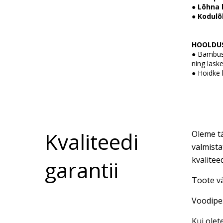
●
Lõhna 
●
Kodulõ
HOOLDU
● Bambusp
ning lask
● Hoidke 
Kvaliteedi
Oleme tä
valmista
kvalitee
garantii
Toote vä
Voodipes
Kui olet