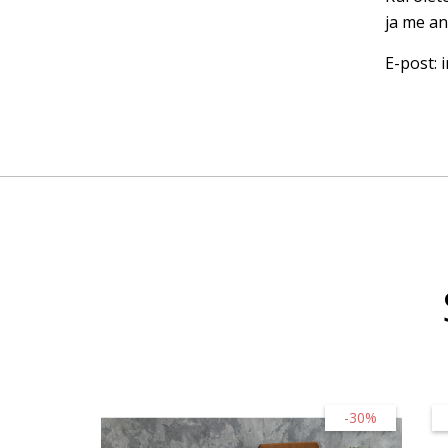
ja me an
E-post:
-30%