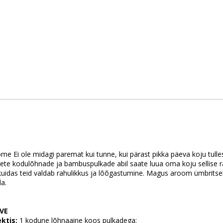
e Ei ole midagi paremat kui tunne, kui pärast pikka päeva koju tull
sete kodulõhnade ja bambuspulkade abil saate luua oma koju sellise 
kuidas teid valdab rahulikkus ja lõõgastumine. Magus aroom ümbritseb t
a.
VE
ktis:
1 kodune lõhnaaine koos pulkadega;