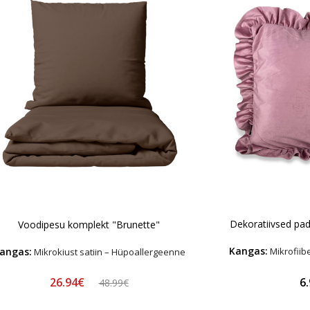
Dekoratiivsed pad
Voodipesu komplekt "Brunette"
Kangas:
angas:
Mikrofiib
Mikrokiust satiin – Hüpoallergeenne
26.94€
6
48.99€