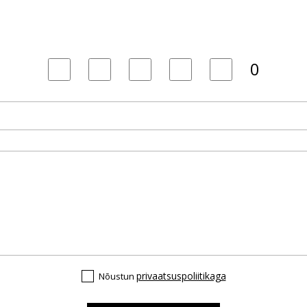
0
privaatsuspoliitikaga
Nõustun