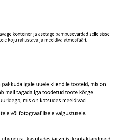
avage konteiner ja asetage bambusevardad selle sisse
 teie koju rahustava ja meeldiva atmosfääri.
 pakkuda igale uuele kliendile tooteid, mis on
dab meil tagada iga toodetud toote kõrge
tuuridega, mis on katsudes meeldivad.
ele või fotograafilisele valgustusele.
ti ühendust, kasutades järgmisi kontaktandmeid,