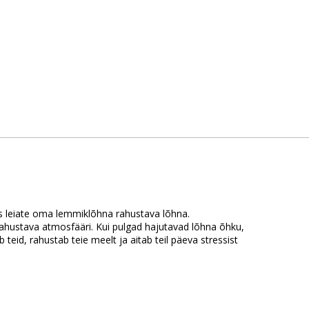
es leiate oma lemmiklõhna rahustava lõhna.
rahustava atmosfääri. Kui pulgad hajutavad lõhna õhku,
eid, rahustab teie meelt ja aitab teil päeva stressist