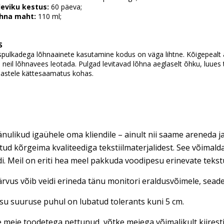
leviku kestus:
60 päeva;
hna maht:
110 ml;
S
ulkadega lõhnaainete kasutamine kodus on väga lihtne. Kõigepealt 
e neil lõhnavees leotada. Pulgad levitavad lõhna aeglaselt õhku, luues
lastele kättesaamatus kohas.
nulikud igaühele oma kliendile – ainult nii saame areneda ja
tud kõrgeima kvaliteediga tekstiilmaterjalidest. See võimal
di. Meil on eriti hea meel pakkuda voodipesu erinevate teks
rvus võib veidi erineda tänu monitori eraldusvõimele, seadet
u suuruse puhul on lubatud tolerants kuni 5 cm.
e meie toodetega pettunud, võtke meiega võimalikult kiires