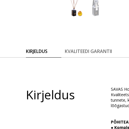
KIRJELDUS
KVALITEEDI GARANTII
Kirjeldus
SAVAS Hom
Kvaliteet
tunnete, 
lõõgastud
PÕHITEA
●
Komple