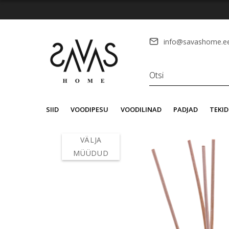
info@savashome.e
SIID
VOODIPESU
VOODILINAD
PADJAD
TEKID
VÄLJA
MÜÜDUD