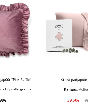
japüür "Pink Ruffle"
Siidist padjapüür "Antico"
Kangas:
er – Hüpoallergeenne
Mulberry Siid
39.50€
.99€
78.99€