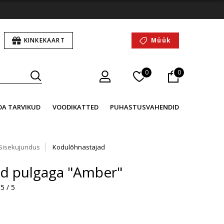
KINKEKAART
Müük
0
0
OA TARVIKUD
VOODIKATTED
PUHASTUSVAHENDID
Sisekujundus
Kodulõhnastajad
d pulgaga "Amber"
5 / 5