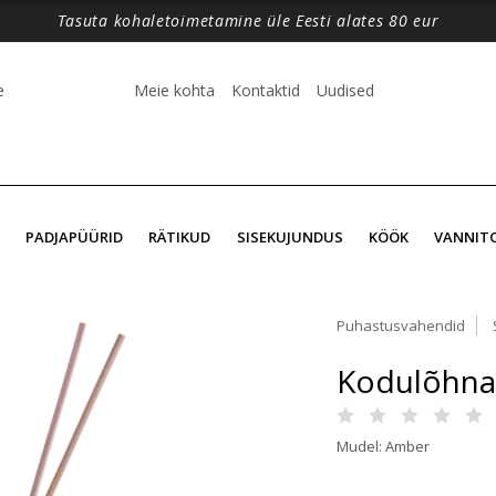
Tasuta kohaletoimetamine üle Eesti alates 80 eur
e
Meie kohta
Kontaktid
Uudised
PADJAPÜÜRID
RÄTIKUD
SISEKUJUNDUS
KÖÖK
VANNIT
Puhastusvahendid
Kodulõhna
Mudel: Amber