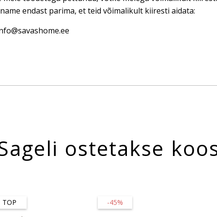
name endast parima, et teid võimalikult kiiresti aidata:
 info@savashome.ee
Sageli ostetakse koo
TOP
-45%