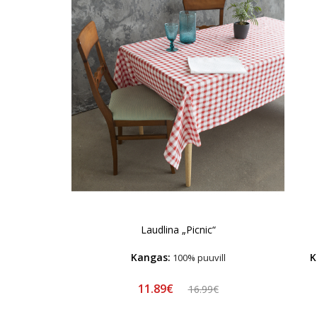
Laudlina „Picnic“
Kangas:
K
100% puuvill
11.89€
16.99€