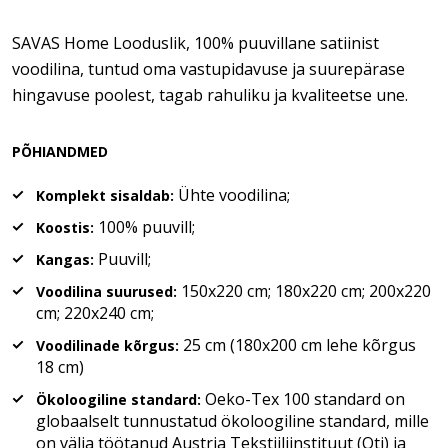
SAVAS Home Looduslik, 100% puuvillane satiinist
voodilina, tuntud oma vastupidavuse ja suurepärase
hingavuse poolest, tagab rahuliku ja kvaliteetse une.
PÕHIANDMED
Ühte voodilina;
Komplekt sisaldab:
100% puuvill;
Koostis:
Puuvill;
Kangas:
150x220 cm; 180x220 cm; 200x220
Voodilina suurused:
cm; 220x240 cm;
25 cm (180x200 cm lehe kõrgus
Voodilinade kõrgus:
18 cm)
Oeko-Tex 100 standard on
Ökoloogiline standard:
globaalselt tunnustatud ökoloogiline standard, mille
on välja töötanud Austria Tekstiiliinstituut (Oti) ja