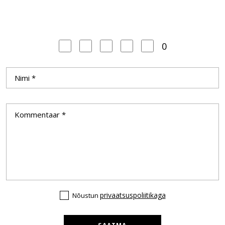
0
privaatsuspoliitikaga
Nõustun