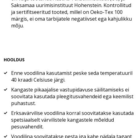
Saksamaa uurimisinstituut Hohenstein. Kontrollitud
ja sertifitseeritud tooted, millel on Oeko-Tex 100
märgis, ei oma tarbijatele negatiivset ega kahjulikku
mõju.
HOOLDUS
Enne voodilina kasutamist peske seda temperatuuril
40 kraadi Celsiuse järgi.
Kangaste pikaajalise vastupidavuse säilitamiseks ei
soovitata kasutada pleegitusvahendeid ega keemilist
puhastust.
Erksavärvilise voodilina korral soovitatakse kasutada
spetsiaalselt värvilistele kangastele mõeldud
pesuvahendit.
Voodilina soovitatakse pesta iga kahe nädala tagant