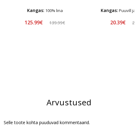
Kangas:
Kangas:
100% lina
Puuvill ja
125.99€
20.39€
139.99€
23
Arvustused
Selle toote kohta puuduvad kommentaarid.