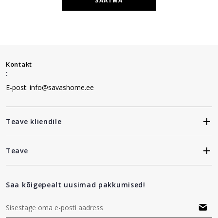
SAATMA
Kontakt
:
E-post: info@savashome.ee
Teave kliendile
Teave
Saa kõigepealt uusimad pakkumised!