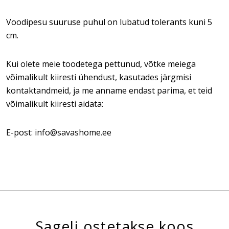
Voodipesu suuruse puhul on lubatud tolerants kuni 5
cm.
Kui olete meie toodetega pettunud, võtke meiega
võimalikult kiiresti ühendust, kasutades järgmisi
kontaktandmeid, ja me anname endast parima, et teid
võimalikult kiiresti aidata:
E-post: info@savashome.ee
Sageli ostetakse koos