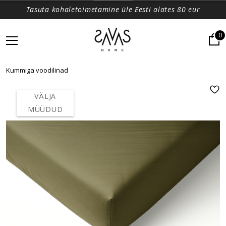
Tasuta kohaletoimetamine üle Eesti alates 80 eur
0
Kummiga voodilinad
VÄLJA
MÜÜDUD