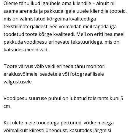
Oleme tänulikud igaühele oma kliendile – ainult nii
saame areneda ja pakkuda igale uuele kliendile tooteid,
mis on valmistatud kõrgeima kvaliteediga
tekstiilmaterjalidest. See võimaldab meil tagada iga
toodetud toote kõrge kvaliteedi. Meil on eriti hea meel
pakkuda voodipesu erinevate tekstuuridega, mis on
katsudes meeldivad.
Toote värvus võib veidi erineda tänu monitori
eraldusvõimele, seadetele või fotograafilisele
valgustusele.
Voodipesu suuruse puhul on lubatud tolerants kuni 5
cm.
Kui olete meie toodetega pettunud, võtke meiega
võimalikult kiiresti ühendust, kasutades järgmisi