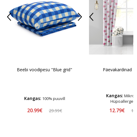
Beebi voodipesu "Blue grid"
Päevakardinad "R
Kangas:
Mikrofi
Kangas:
100% puuvill
Hüpoallergee
20.99€
12.79€
29.99€
15