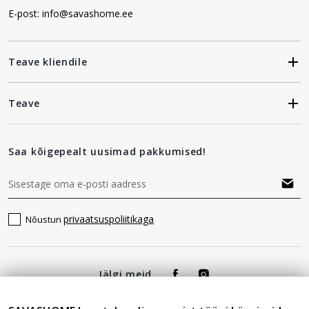
E-post: info@savashome.ee
Teave kliendile
Teave
Saa kõigepealt uusimad pakkumised!
privaatsuspoliitikaga
Nõustun
Jälgi meid