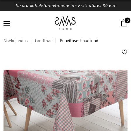
Tasuta kohaletoimetamine üle Eesti alates 80 eur
0
Sisekujundus
Laudlinad
Puuvillased laudlinad