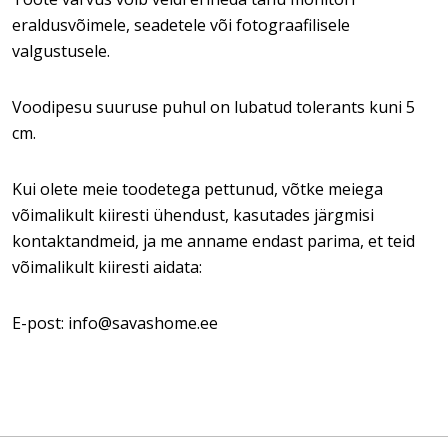
eraldusvõimele, seadetele või fotograafilisele
valgustusele.
Voodipesu suuruse puhul on lubatud tolerants kuni 5
cm.
Kui olete meie toodetega pettunud, võtke meiega
võimalikult kiiresti ühendust, kasutades järgmisi
kontaktandmeid, ja me anname endast parima, et teid
võimalikult kiiresti aidata:
E-post: info@savashome.ee