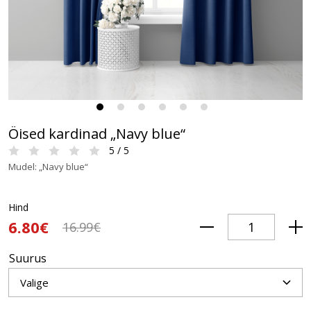
Öised kardinad „Navy blue“
5 / 5
Mudel: „Navy blue“
Hind
6.80€
16.99€
Suurus