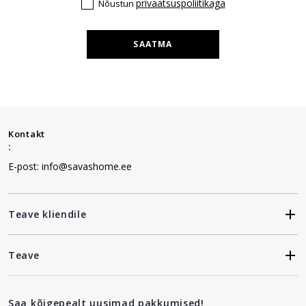
privaatsuspoliitikaga
Nõustun
SAATMA
Kontakt
:
E-post: info@savashome.ee
Teave kliendile
Teave
Saa kõigepealt uusimad pakkumised!