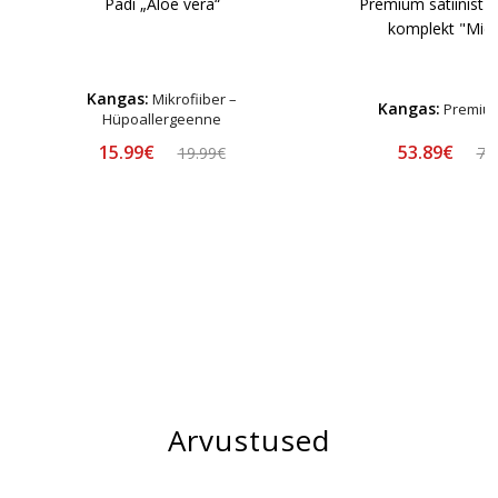
Padi „Aloe vera“
Premium satiinist 
komplekt "Midn
Kangas:
Mikrofiiber –
Kangas:
Premium
Hüpoallergeenne
15.99€
53.89€
19.99€
76
Arvustused