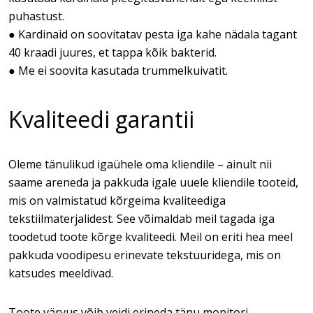
puhastust.
● Kardinaid on soovitatav pesta iga kahe nädala tagant
40 kraadi juures, et tappa kõik bakterid.
● Me ei soovita kasutada trummelkuivatit.
Kvaliteedi garantii
Oleme tänulikud igaühele oma kliendile – ainult nii
saame areneda ja pakkuda igale uuele kliendile tooteid,
mis on valmistatud kõrgeima kvaliteediga
tekstiilmaterjalidest. See võimaldab meil tagada iga
toodetud toote kõrge kvaliteedi. Meil on eriti hea meel
pakkuda voodipesu erinevate tekstuuridega, mis on
katsudes meeldivad.
Toote värvus võib veidi erineda tänu monitori