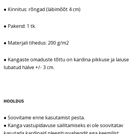
● Kinnitus: rõngad (läbimõõt 4 cm)
● Pakend: 1 tk.
● Materjali tihedus: 200 g/m2
● Kangaste omaduste tõttu on kardina pikkuse ja laiuse
lubatud hälve +/- 3 cm.
HOOLDUS
● Soovitame enne kasutamist pesta.
● Kanga vastupidavuse säilitamiseks ei ole soovitatav
kasutada kardinaid pleegitusvahendit ega keemilist