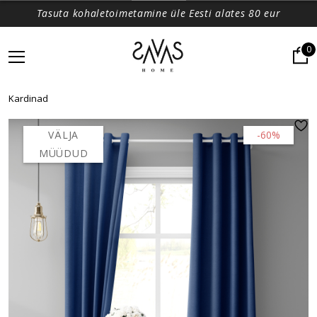
Tasuta kohaletoimetamine üle Eesti alates 80 eur
0
Kardinad
VÄLJA
-60%
MÜÜDUD