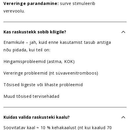
Vereringe parandamine:
surve stimuleerib
verevoolu.
Kas raskustekk sobib kõigile?
Enamikule – jah, kuid enne kasutamist tasub arstiga
nõu pidada, kui teil on:
Hingamisprobleemid (astma, KOK)
Vereringe probleemid (nt süvaveenitromboos)
Tõsised liigeste või lihaste probleemid
Muud tõsised tervisehädad
Kuidas valida raskusteki kaalu?
Soovitatav kaal ≈ 10 % kehakaalust (nt kui kaalud 70