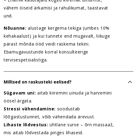
vähem öiseid ärkamisi ja rahulikumat, taastavat
und.
Nõuanne:
alustage kergema tekiga (umbes 10%
kehakaalust) ja kui tunnete end mugavalt, liikuge
pärast mõnda ööd veidi raskema tekini.
Ebamugavustunde korral konsulteerige
tervisespetsialistiga.
Millised on raskusteki eelised?
Sügavam uni:
aitab kiiremini uinuda ja harvemini
öösel ärgata.
Stressi vähendamine:
soodustab
lõõgastustunnet, võib vähendada ärevust.
Lihaste lõdvestus:
ühtlane surve – õrn massaaž,
mis aitab lõdvestada pinges lihaseid.