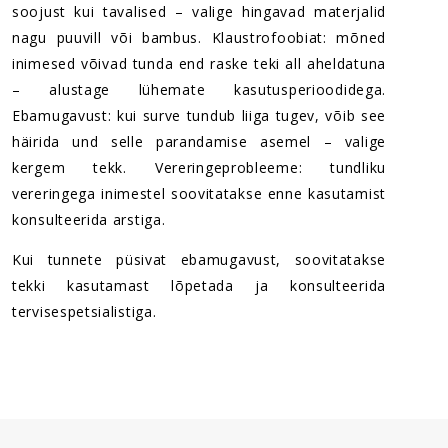
soojust kui tavalised – valige hingavad materjalid
nagu puuvill või bambus. Klaustrofoobiat: mõned
inimesed võivad tunda end raske teki all aheldatuna
– alustage lühemate kasutusperioodidega.
Ebamugavust: kui surve tundub liiga tugev, võib see
häirida und selle parandamise asemel – valige
kergem tekk. Vereringeprobleeme: tundliku
vereringega inimestel soovitatakse enne kasutamist
konsulteerida arstiga.
Kui tunnete püsivat ebamugavust, soovitatakse
tekki kasutamast lõpetada ja konsulteerida
tervisespetsialistiga.