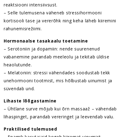
reaktsiooni intensiivsust.
– Selle tulemusena väheneb stressihormooni
kortisooli tase ja vererõhk ning keha läheb kiiremini
rahunemisrežiimi.
Hormonaalse tasakaalu toetamine
– Serotoniin ja dopamiin: nende suurenenud
vabanemine parandab meeleolu ja tekitab üldise
heaolutunde.
– Melatoniin: stressi vähendades soodustab tekk
unehormooni tootmist, mis hõlbustab uinumist ja
süvendab und.
Lihaste lõõgastamine
– Ühtlane surve mõjub kui õrn massaaž – vähendab
lihaspinget, parandab vereringet ja leevendab valu.
Praktilised tulemused
– Enamik kasutajaid kogeb kiiremat uinumist,