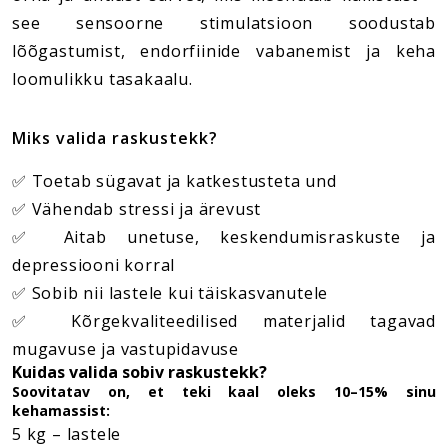
see sensoorne stimulatsioon soodustab
lõõgastumist, endorfiinide vabanemist ja keha
loomulikku tasakaalu.
Miks valida raskustekk?
✅ Toetab sügavat ja katkestusteta und
✅ Vähendab stressi ja ärevust
✅ Aitab unetuse, keskendumisraskuste ja
depressiooni korral
✅ Sobib nii lastele kui täiskasvanutele
✅ Kõrgekvaliteedilised materjalid tagavad
mugavuse ja vastupidavuse
Kuidas valida sobiv raskustekk?
Soovitatav on, et teki kaal oleks 10–15% sinu
kehamassist:
5 kg – lastele