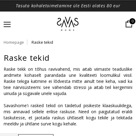
Tasuta kohaletoimetamine üle Eesti alates 80 eur
0
Homepage
Raske tekid
Raske tekid
Raske tekk on tõhus ravivahend, mis aitab viimaste teaduslike 
andmete kohaselt parandada une kvaliteeti loomulikul viisil. 
Raske tekiga katmine ei lõdvesta mitte ainult teie keha, vaid ka 
teie närvisüsteemi: see vähendab stressi ja aitab teil kergemini 
uinuda ja sügavale unele vajuda.
Savashome'i rasked tekid on täidetud pisikeste klaaskuulidega, 
mis annavad sellele erilise raskuse. Need on paigutatud eraldi 
taskutesse, et jaotada raskus ühtlaselt kogu tekile ja tekitada 
meeldiv ja ühtlane surve kogu kehale.