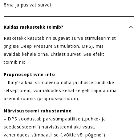
õrna ja püsivat survet.
Kuidas raskustekk toimib?
Rasketekk kasutab nn sügavat surve stimuleerimist
(inglise Deep Pressure Stimulation, DPS), mis
avaldab kehale õrna, ühtlast survet. See efekt
toimib nii:
Proprioceptiivne info
– King'sa kaal stimuleerib naha ja lihaste tundlikke
retseptoreid, võimaldades kehal selgelt tajuda oma
asendit ruumis (proprioseptsioon).
Närvisüsteemi rahustamine
– DPS soodustab parasümpaatilise („puhke- ja
seedesüsteemi“) närvisüsteemi aktiivsust,
vähendades sümpaatilise („võitle või põgene“)