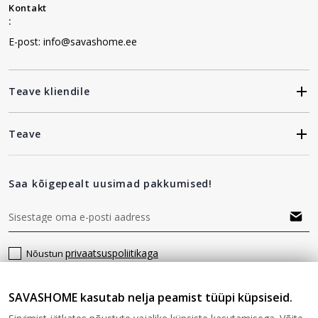
Kontakt
:
E-post: info@savashome.ee
Teave kliendile
Teave
Saa kõigepealt uusimad pakkumised!
privaatsuspoliitikaga
Nõustun
SAVASHOME kasutab nelja peamist tüüpi küpsiseid.
Jälgi meid