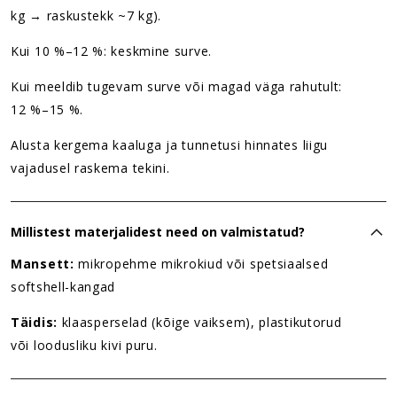
kg → raskustekk ~7 kg).
Kui 10 %–12 %: keskmine surve.
Kui meeldib tugevam surve või magad väga rahutult:
12 %–15 %.
Alusta kergema kaaluga ja tunnetusi hinnates liigu
vajadusel raskema tekini.
Millistest materjalidest need on valmistatud?
Mansett:
mikropehme mikrokiud või spetsiaalsed
softshell-kangad
Täidis:
klaasperselad (kõige vaiksem), plastikutorud
või loodusliku kivi puru.