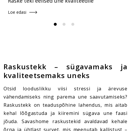
Raske teki eelised une kvaliteedile
Loe edasi
Raskustekk – sügavamaks ja
kvaliteetsemaks uneks
Otsid looduslikku viisi stressi ja ärevuse
vähendamiseks ning parema une saavutamiseks?
Raskustekk on teaduspõhine lahendus, mis aitab
kehal lõõgastuda ja kiiremini sügava une faasi
jõuda. Savashome raskustekid avaldavad kehale
õrna ja ühtlast survet, mis meenutab kallistust –