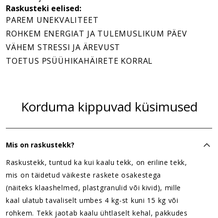
Raskusteki eelised:
PAREM UNEKVALITEET
ROHKEM ENERGIAT JA TULEMUSLIKUM PÄEV
VÄHEM STRESSI JA ÄREVUST
TOETUS PSÜÜHIKAHÄIRETE KORRAL
Korduma kippuvad küsimused
Mis on raskustekk?
Raskustekk, tuntud ka kui kaalu tekk, on eriline tekk,
mis on täidetud väikeste raskete osakestega
(näiteks klaashelmed, plastgranulid või kivid), mille
kaal ulatub tavaliselt umbes 4 kg-st kuni 15 kg või
rohkem. Tekk jaotab kaalu ühtlaselt kehal, pakkudes