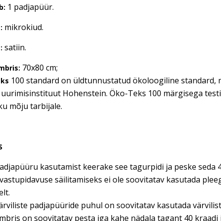
1 padjapüür.
b:
mikrokiud.
:
satiin.
:
70x80 cm;
mbris:
100 standard on üldtunnustatud ökoloogiline standard, mil
eks
 uurimisinstituut Hohenstein. Öko-Teks 100 märgisega testitud
ku mõju tarbijale.
S
adjapüüru kasutamist keerake see tagurpidi ja peske seda 4
vastupidavuse säilitamiseks ei ole soovitatav kasutada ple
lt.
ärviliste padjapüüride puhul on soovitatav kasutada värvili
bris on soovitatav pesta iga kahe nädala tagant 40 kraadi j