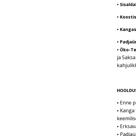
•
Sisalda
• Koostis
• Kangas
• Padjaü
• Öko-T
ja Saksa
kahjulik
HOOLDU
Enne p
•
Kanga 
•
keemilise
Erksav
•
Padjaüm
•