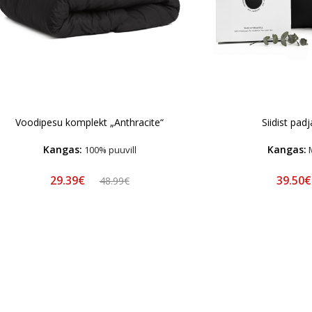
Voodipesu komplekt „Anthracite“
Siidist pad
Kangas:
Kangas:
100% puuvill
M
29.39€
39.50
48.99€