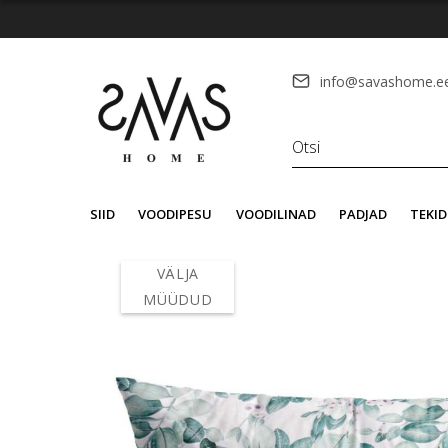
info@savashome.e
SIID
VOODIPESU
VOODILINAD
PADJAD
TEKID
VÄLJA
MÜÜDUD