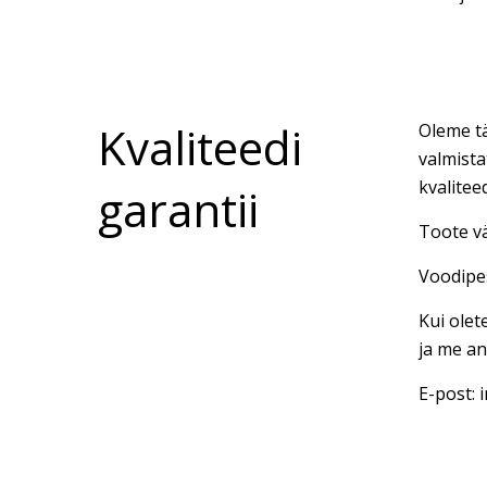
Kvaliteedi
Oleme tä
valmista
kvalitee
garantii
Toote vä
Voodipes
Kui olet
ja me an
E-post: