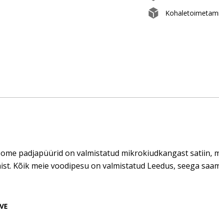
Kohaletoimetami
me padjapüürid on valmistatud mikrokiudkangast satiin, mis 
ist. Kõik meie voodipesu on valmistatud Leedus, seega saam
VE