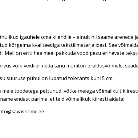
nulikud igaühele oma kliendile – ainult nii saame areneda ja
tud kõrgeima kvaliteediga tekstiilmaterjalidest. See võimal
di. Meil on eriti hea meel pakkuda voodipesu erinevate teks
rvus võib veidi erineda tänu monitori eraldusvõimele, seadet
u suuruse puhul on lubatud tolerants kuni 5 cm.
e meie toodetega pettunud, võtke meiega võimalikult kiires
name endast parima, et teid võimalikult kiiresti aidata:
 info@savashome.ee