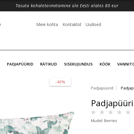
Tasuta kohaletoimetamine üle Eesti alates 80 eur
e
Meie kohta
Kontaktid
Uudised
PADJAPÜÜRID
RÄTIKUD
SISEKUJUNDUS
KÖÖK
VANNIT
-40%
Padjapüürid
Padjap
Padjapüüri
Mudel: Berries