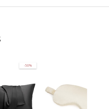
s
-50%
-20