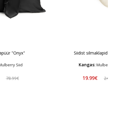
japüür "Onyx"
Siidist silmaklapid "Cream"
Kangas:
ulberry Siid
Mulberry Siid
€
19.99€
78.99€
24.99€