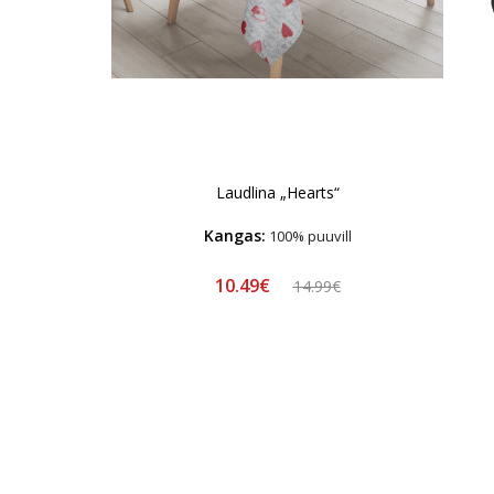
Laudlina „Hearts“
Kangas:
100% puuvill
10.49€
14.99€