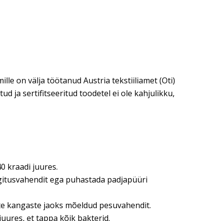
le on välja töötanud Austria tekstiiliamet (Oti)
 ja sertifitseeritud toodetel ei ole kahjulikku,
0 kraadi juures.
egitusvahendit ega puhastada padjapüüri
ste kangaste jaoks mõeldud pesuvahendit.
uures, et tappa kõik bakterid.