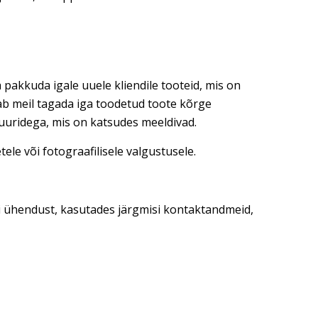
 pakkuda igale uuele kliendile tooteid, mis on
dab meil tagada iga toodetud toote kõrge
tuuridega, mis on katsudes meeldivad.
ele või fotograafilisele valgustusele.
ti ühendust, kasutades järgmisi kontaktandmeid,