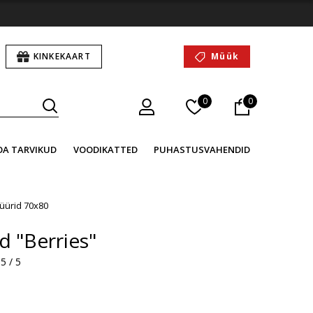
KINKEKAART
Müük
0
0
OA TARVIKUD
VOODIKATTED
PUHASTUSVAHENDID
üürid 70x80
d "Berries"
5 / 5