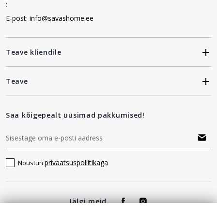
:
E-post: info@savashome.ee
Teave kliendile
Teave
Saa kõigepealt uusimad pakkumised!
privaatsuspoliitikaga
Nõustun
Jälgi meid