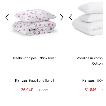
Beebi voodipesu "Pink love"
Voodipesu komplek
Cotton"
Kangas:
Kangas:
Puuvillane flanell
100% p
26.94€
31.84€
48.99€
48