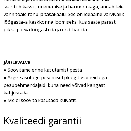
seostub kasvu, uuenemise ja harmooniaga, annab teie
vannitoale rahu ja tasakaalu. See on ideaalne värvivalik
lõõgastava keskkonna loomiseks, kus saate pärast
pikka päeva lõõgastuda ja end laadida.
JÄRELEVALVE
● Soovitame enne kasutamist pesta.
● Ärge kasutage pesemisel pleegitusaineid ega
pesupehmendajaid, kuna need võivad kangast
kahjustada.
● Me ei soovita kasutada kuivatit.
Kvaliteedi garantii