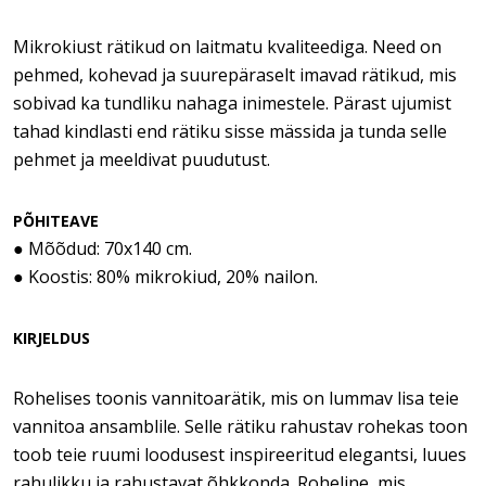
Mikrokiust rätikud on laitmatu kvaliteediga. Need on
pehmed, kohevad ja suurepäraselt imavad rätikud, mis
sobivad ka tundliku nahaga inimestele. Pärast ujumist
tahad kindlasti end rätiku sisse mässida ja tunda selle
pehmet ja meeldivat puudutust.
PÕHITEAVE
● Mõõdud: 70x140 cm.
● Koostis: 80% mikrokiud, 20% nailon.
KIRJELDUS
Rohelises toonis vannitoarätik, mis on lummav lisa teie
vannitoa ansamblile. Selle rätiku rahustav rohekas toon
toob teie ruumi loodusest inspireeritud elegantsi, luues
rahulikku ja rahustavat õhkkonda. Roheline, mis