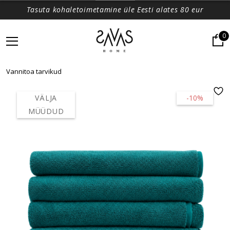
Tasuta kohaletoimetamine üle Eesti alates 80 eur
0
Vannitoa tarvikud
VÄLJA
-10%
MÜÜDUD