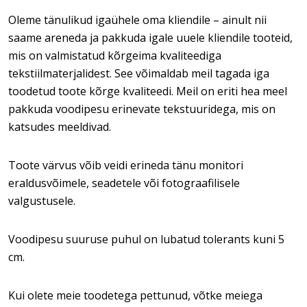
Oleme tänulikud igaühele oma kliendile – ainult nii
saame areneda ja pakkuda igale uuele kliendile tooteid,
mis on valmistatud kõrgeima kvaliteediga
tekstiilmaterjalidest. See võimaldab meil tagada iga
toodetud toote kõrge kvaliteedi. Meil on eriti hea meel
pakkuda voodipesu erinevate tekstuuridega, mis on
katsudes meeldivad.
Toote värvus võib veidi erineda tänu monitori
eraldusvõimele, seadetele või fotograafilisele
valgustusele.
Voodipesu suuruse puhul on lubatud tolerants kuni 5
cm.
Kui olete meie toodetega pettunud, võtke meiega