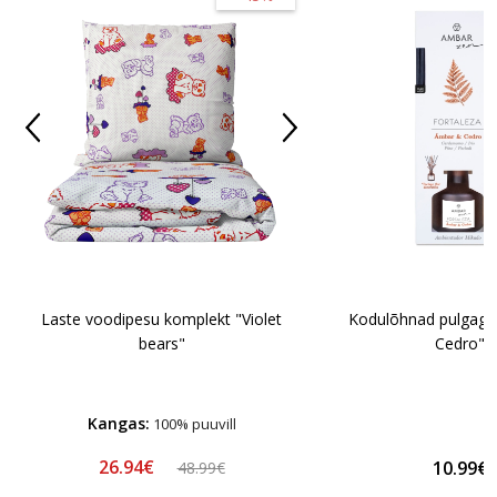
Kodulõhnad pulgaga
Laste voodipesu komplekt "Violet
Cedro"
bears"
Kangas:
100% puuvill
26.94€
10.99€
48.99€