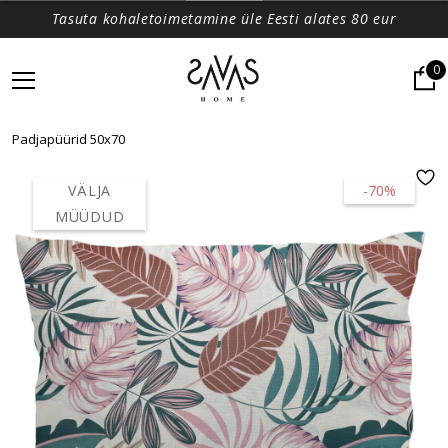
Tasuta kohaletoimetamine üle Eesti alates 80 eur
0
Padjapüürid 50x70
VÄLJA
-70%
MÜÜDUD