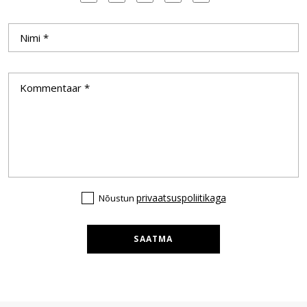
privaatsuspoliitikaga
Nõustun
SAATMA