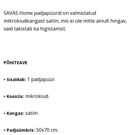
SAVAS Home padjapüürid on valmistatud
mikrokiudkangast satiin, mis ei ole mitte ainult hingav,
vaid takistab ka higistamist.
PÕHITEAVE
1 padjapüür.
•
Sisaldab:
mikrokiud.
• Koostis:
satiin.
• Kangas:
50x70 cm;
• Padjaümbris: