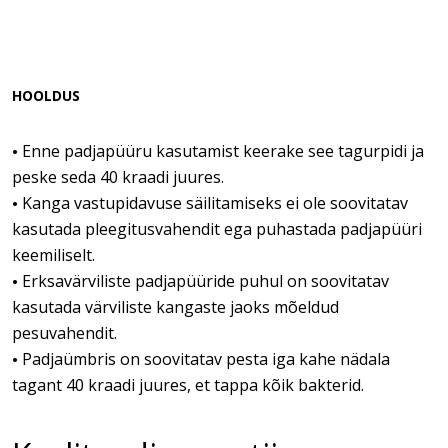
HOOLDUS
Enne padjapüüru kasutamist keerake see tagurpidi ja
•
peske seda 40 kraadi juures.
Kanga vastupidavuse säilitamiseks ei ole soovitatav
•
kasutada pleegitusvahendit ega puhastada padjapüüri
keemiliselt.
Erksavärviliste padjapüüride puhul on soovitatav
•
kasutada värviliste kangaste jaoks mõeldud
pesuvahendit.
Padjaümbris on soovitatav pesta iga kahe nädala
•
tagant 40 kraadi juures, et tappa kõik bakterid.