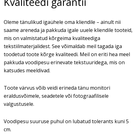
Kvaliteedi garantii
Oleme tänulikud igaühele oma kliendile – ainult nii
saame areneda ja pakkuda igale uuele kliendile tooteid,
mis on valmistatud kõrgeima kvaliteediga
tekstiilmaterjalidest. See võimaldab meil tagada iga
toodetud toote kõrge kvaliteedi. Meil on eriti hea meel
pakkuda voodipesu erinevate tekstuuridega, mis on
katsudes meeldivad.
Toote värvus võib veidi erineda tänu monitori
eraldusvõimele, seadetele või fotograafilisele
valgustusele.
Voodipesu suuruse puhul on lubatud tolerants kuni 5
cm.