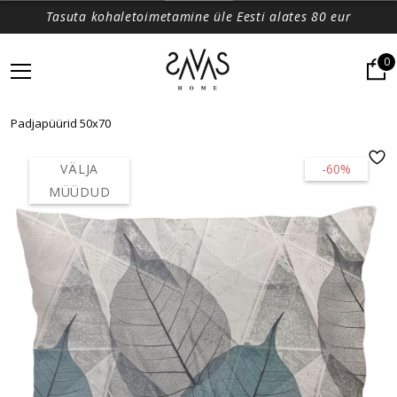
Tasuta kohaletoimetamine üle Eesti alates 80 eur
0
Padjapüürid 50x70
VÄLJA
-60%
MÜÜDUD