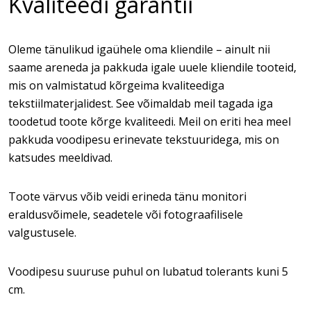
Kvaliteedi garantii
Oleme tänulikud igaühele oma kliendile – ainult nii
saame areneda ja pakkuda igale uuele kliendile tooteid,
mis on valmistatud kõrgeima kvaliteediga
tekstiilmaterjalidest. See võimaldab meil tagada iga
toodetud toote kõrge kvaliteedi. Meil on eriti hea meel
pakkuda voodipesu erinevate tekstuuridega, mis on
katsudes meeldivad.
Toote värvus võib veidi erineda tänu monitori
eraldusvõimele, seadetele või fotograafilisele
valgustusele.
Voodipesu suuruse puhul on lubatud tolerants kuni 5
cm.