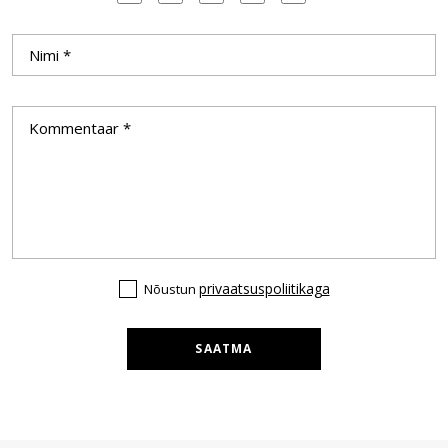
privaatsuspoliitikaga
Nõustun
SAATMA