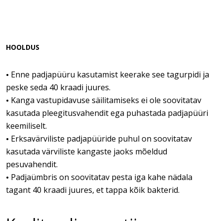
HOOLDUS
Enne padjapüüru kasutamist keerake see tagurpidi ja
•
peske seda 40 kraadi juures.
Kanga vastupidavuse säilitamiseks ei ole soovitatav
•
kasutada pleegitusvahendit ega puhastada padjapüüri
keemiliselt.
Erksavärviliste padjapüüride puhul on soovitatav
•
kasutada värviliste kangaste jaoks mõeldud
pesuvahendit.
Padjaümbris on soovitatav pesta iga kahe nädala
•
tagant 40 kraadi juures, et tappa kõik bakterid.