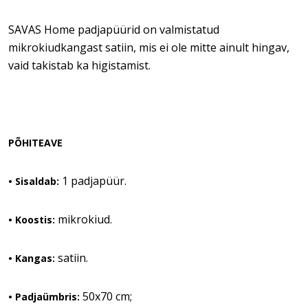
SAVAS Home padjapüürid on valmistatud
mikrokiudkangast satiin, mis ei ole mitte ainult hingav,
vaid takistab ka higistamist.
PÕHITEAVE
1 padjapüür.
•
Sisaldab:
mikrokiud.
• Koostis:
satiin.
• Kangas:
50x70 cm;
• Padjaümbris: