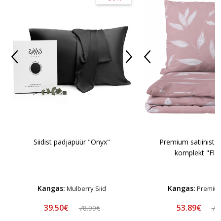
Siidist padjapüür "Onyx"
Premium satiinist 
komplekt "Flo
Kangas:
Kangas:
Mulberry Siid
Premium
39.50€
53.89€
78.99€
76